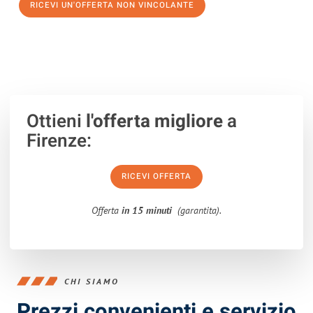
RICEVI UN'OFFERTA NON VINCOLANTE
100% non vincolante – Risposta garantita entro 15 minuti.
Ottieni
l'offerta migliore
a
Firenze:
RICEVI OFFERTA
Offerta
in 15 minuti
(garantita).
CHI SIAMO
Prezzi convenienti e servizio