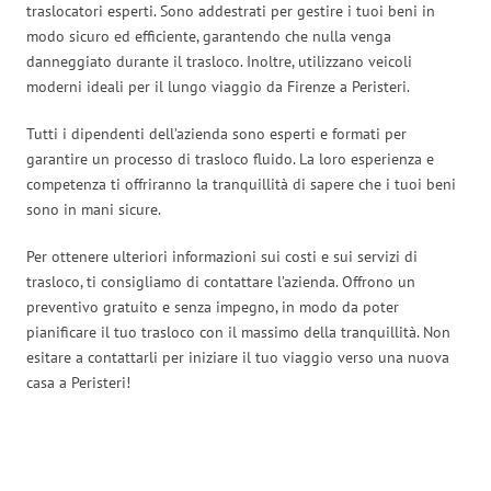
traslocatori esperti. Sono addestrati per gestire i tuoi beni in
modo sicuro ed efficiente, garantendo che nulla venga
danneggiato durante il trasloco. Inoltre, utilizzano veicoli
moderni ideali per il lungo viaggio da Firenze a Peristeri.
Tutti i dipendenti dell’azienda sono esperti e formati per
garantire un processo di trasloco fluido. La loro esperienza e
competenza ti offriranno la tranquillità di sapere che i tuoi beni
sono in mani sicure.
Per ottenere ulteriori informazioni sui costi e sui servizi di
trasloco, ti consigliamo di contattare l’azienda. Offrono un
preventivo gratuito e senza impegno, in modo da poter
pianificare il tuo trasloco con il massimo della tranquillità. Non
esitare a contattarli per iniziare il tuo viaggio verso una nuova
casa a Peristeri!
Traslochi Firenze in numeri: