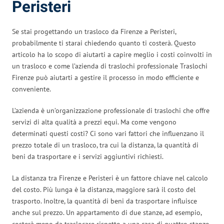
Peristeri
Se stai progettando un trasloco da Firenze a Peristeri,
probabilmente ti starai chiedendo quanto ti costerà. Questo
articolo ha lo scopo di aiutarti a capire meglio i costi coinvolti in
un trasloco e come l’azienda di traslochi professionale Traslochi
Firenze può aiutarti a gestire il processo in modo efficiente e
conveniente.
L’azienda è un’organizzazione professionale di traslochi che offre
servizi di alta qualità a prezzi equi. Ma come vengono
determinati questi costi? Ci sono vari fattori che influenzano il
prezzo totale di un trasloco, tra cui la distanza, la quantità di
beni da trasportare e i servizi aggiuntivi richiesti.
La distanza tra Firenze e Peristeri è un fattore chiave nel calcolo
del costo. Più lunga è la distanza, maggiore sarà il costo del
trasporto. Inoltre, la quantità di beni da trasportare influisce
anche sul prezzo. Un appartamento di due stanze, ad esempio,
costerà meno da traslocare rispetto a una casa di quattro stanze.