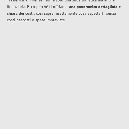
Trasferirsi a
Firenze
non è solo una sfida logistica ma anche
finanziaria. Ecco perché ti offriamo
una panoramica dettagliata e
chiara dei costi,
così saprai esattamente cosa aspettarti, senza
costi nascosti o spese impreviste.