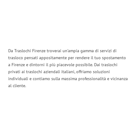
Da Traslochi Firenze troverai un’ampia gamma di servizi di
trasloco pensati appositamente per rendere il tuo spostamento
a Firenze e dintorni il più piacevole possibile. Dai traslochi
privati ​​ai traslochi aziendali italiani, offriamo soluzioni
individuali e contiamo sulla massima professionalità e vicinanza
al cliente.