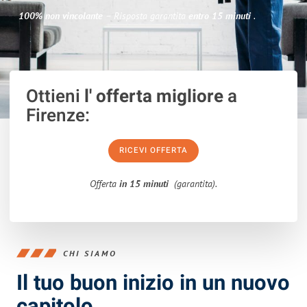
100% non vincolante
– Risposta garantita
entro 15 minuti
.
Ottieni
l' offerta migliore
a
Firenze:
RICEVI OFFERTA
Offerta
in 15 minuti
(garantita).
CHI SIAMO
Il tuo buon inizio in un nuovo
capitolo