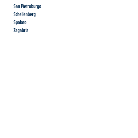
San Pietroburgo
Schellenberg
Spalato
Zagabria
Richiedi ora la tua
offerta
al
miglior
prezzo !
Inviateci adesso la vostra richiesta non vincolante e
assicuratevi la vostra
offerta di trasloco per le vostre esigenze
a Firenze
al miglior prezzo! Approfitta dell’occasione per
un
trasloco senza stress
e con il massimo comfort: