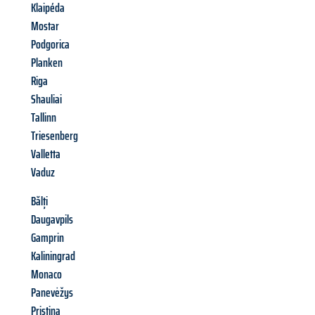
Klaipéda
Mostar
Podgorica
Planken
Riga
Shauliai
Tallinn
Triesenberg
Valletta
Vaduz
Bălți
Daugavpils
Gamprin
Kaliningrad
Monaco
Panevėžys
Pristina