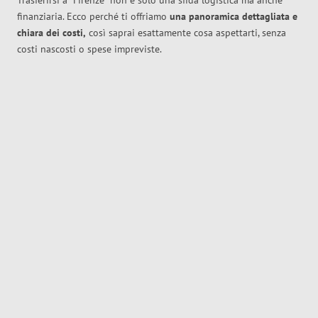
Trasferirsi a
Firenze
non è solo una sfida logistica ma anche
finanziaria. Ecco perché ti offriamo
una panoramica dettagliata e
chiara dei costi,
così saprai esattamente cosa aspettarti, senza
costi nascosti o spese impreviste.