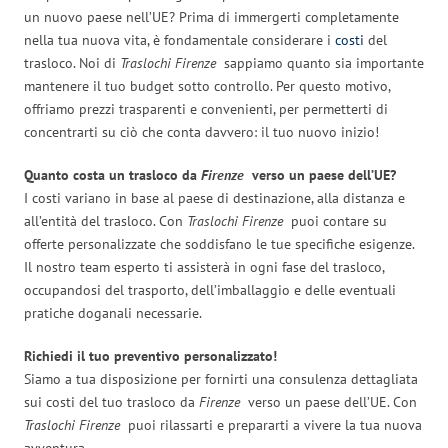
un nuovo paese nell’UE? Prima di immergerti completamente
nella tua nuova vita, è fondamentale considerare i
costi
del
trasloco. Noi di
Traslochi Firenze
sappiamo quanto sia importante
mantenere il tuo budget sotto controllo. Per questo motivo,
offriamo prezzi trasparenti e convenienti, per permetterti di
concentrarti su ciò che conta davvero: il tuo nuovo inizio!
Quanto costa un trasloco da
Firenze
verso un paese dell’UE?
I costi variano in base al paese di destinazione, alla distanza e
all’entità del trasloco. Con
Traslochi Firenze
puoi contare su
offerte personalizzate che soddisfano le tue specifiche esigenze.
Il nostro team esperto ti assisterà in ogni fase del trasloco,
occupandosi del trasporto, dell’imballaggio e delle eventuali
pratiche doganali necessarie.
Richiedi il tuo preventivo personalizzato!
Siamo a tua disposizione per fornirti una consulenza dettagliata
sui costi del tuo trasloco da
Firenze
verso un paese dell’UE. Con
Traslochi Firenze
puoi rilassarti e prepararti a vivere la tua nuova
avventura.