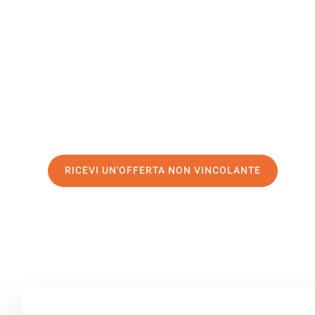
San Marin
Il tuo trasloco Firenze San Marino può essere così facil
servizio di prima classe
e assicurati i
migliori prezzi in 
Richiedo ora la tua offerta personalizzata e fai il prim
trasloco senza stress a San Marino
RICEVI UN'OFFERTA NON VINCOLANTE
100% non vincolante – Risposta garantita entro 15 minuti.