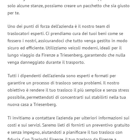
solo alcune stanze, possiamo creare un pacchetto che sia giusto
per te.
Uno dei punti di forza dell’azienda è il nostro team di
traslocatori esperti. Ci prendiamo cura dei tuoi beni come se
fossero i nostri, assicurandoci che tutto venga gestito in modo
sicuro ed efficiente. Utilizziamo veicoli moderni, ideali per il
lungo viaggio da Firenze a Triesenberg, garantendo che nulla
venga danneggiato durante il trasporto.
Tutti i dipendenti dell’azienda sono esperti e formati per
garantire un processo di trasloco senza problemi. Il nostro
obiettivo è rendere il tuo trasloco il più semplice e senza stress
possibile, permettendoti di concentrarti sul stabilirti nella tua
nuova casa a Triesenberg.
Ti invitiamo a contattare l’azienda per ulteriori informazioni sui
costi e sui servizi. Saremo lieti di fornirti un preventivo gratuito
e senza impegno, aiutandoti a pianificare il tuo trasloco con
fiducia. Con Traslochi Firenze, il tuo trasloco da Firenze a