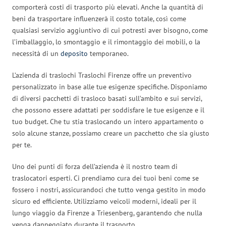
comporterà costi di trasporto più elevati. Anche la quantità di
beni da trasportare influenzerà il costo totale, così come
qualsiasi servizio aggiuntivo di cui potresti aver bisogno, come
l’imballaggio, lo smontaggio e il rimontaggio dei mobili, o la
necessità di un
deposito
temporaneo.
L’azienda di traslochi Traslochi Firenze offre un preventivo
personalizzato in base alle tue esigenze specifiche. Disponiamo
di diversi pacchetti di trasloco basati sull’ambito e sui servizi,
che possono essere adattati per soddisfare le tue esigenze e il
tuo budget. Che tu stia traslocando un intero appartamento o
solo alcune stanze, possiamo creare un pacchetto che sia giusto
per te.
Uno dei punti di forza dell’azienda è il nostro team di
traslocatori esperti. Ci prendiamo cura dei tuoi beni come se
fossero i nostri, assicurandoci che tutto venga gestito in modo
sicuro ed efficiente. Utilizziamo veicoli moderni, ideali per il
lungo viaggio da Firenze a Triesenberg, garantendo che nulla
venga danneggiato durante il trasporto.