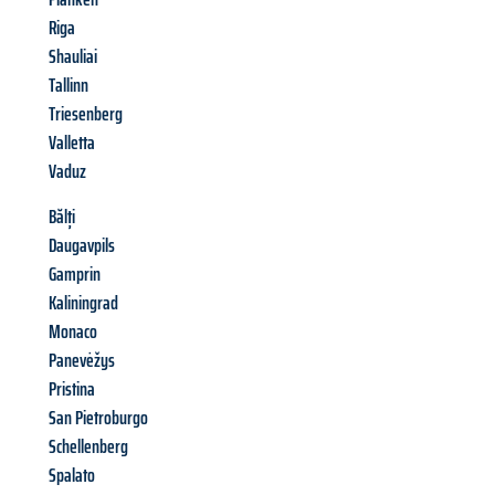
Riga
Shauliai
Tallinn
Triesenberg
Valletta
Vaduz
Bălți
Daugavpils
Gamprin
Kaliningrad
Monaco
Panevėžys
Pristina
San Pietroburgo
Schellenberg
Spalato