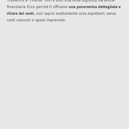
Trasferirsi a
Firenze
non è solo una sfida logistica ma anche
finanziaria. Ecco perché ti offriamo
una panoramica dettagliata e
chiara dei costi,
così saprai esattamente cosa aspettarti, senza
costi nascosti o spese impreviste.