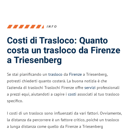
INFO
Costi di Trasloco: Quanto
costa un trasloco da Firenze
a Triesenberg
Se stai pianificando un
trasloco
da
Firenze
a Triesenberg,
potresti chiederti quanto costerà. La buona notizia è che
l’azienda di traslochi Traslochi Firenze offre
servizi
professionali
a prezzi equi, aiutandoti a capire i
costi
associati al tuo trasloco
specifico.
I costi di un trasloco sono influenzati da vari fattori. Ovviamente,
la distanza da percorrere è un fattore critico, poiché un trasloco
a lunga distanza come quello da Firenze a Triesenberg