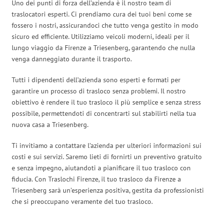
Uno dei punti di forza dell’azienda è il nostro team di
traslocatori esperti. Ci prendiamo cura dei tuoi beni come se
fossero i nostri, assicurandoci che tutto venga gestito in modo
sicuro ed efficiente. Utilizziamo veicoli moderni, ideali per il
lungo viaggio da Firenze a Triesenberg, garantendo che nulla
venga danneggiato durante il trasporto.
Tutti i dipendenti dell’azienda sono esperti e formati per
garantire un processo di trasloco senza problemi. Il nostro
obiettivo è rendere il tuo trasloco il più semplice e senza stress
possibile, permettendoti di concentrarti sul stabilirti nella tua
nuova casa a Triesenberg.
Ti invitiamo a contattare l’azienda per ulteriori informazioni sui
costi e sui servizi. Saremo lieti di fornirti un preventivo gratuito
e senza impegno, aiutandoti a pianificare il tuo trasloco con
fiducia. Con Traslochi Firenze, il tuo trasloco da Firenze a
Triesenberg sarà un’esperienza positiva, gestita da professionisti
che si preoccupano veramente del tuo trasloco.