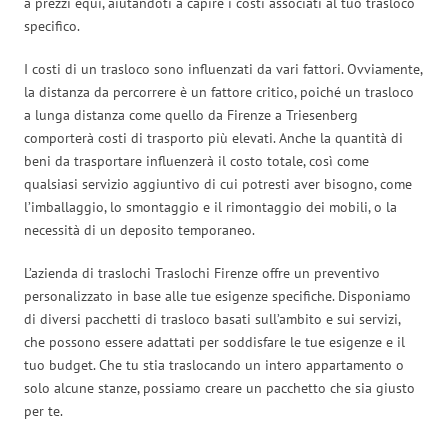
a prezzi equi, aiutandoti a capire i costi associati al tuo trasloco
specifico.
I costi di un trasloco sono influenzati da vari fattori. Ovviamente,
la distanza da percorrere è un fattore critico, poiché un trasloco
a lunga distanza come quello da Firenze a Triesenberg
comporterà costi di trasporto più elevati. Anche la quantità di
beni da trasportare influenzerà il costo totale, così come
qualsiasi servizio aggiuntivo di cui potresti aver bisogno, come
l’imballaggio, lo smontaggio e il rimontaggio dei mobili, o la
necessità di un deposito temporaneo.
L’azienda di traslochi Traslochi Firenze offre un preventivo
personalizzato in base alle tue esigenze specifiche. Disponiamo
di diversi pacchetti di trasloco basati sull’ambito e sui servizi,
che possono essere adattati per soddisfare le tue esigenze e il
tuo budget. Che tu stia traslocando un intero appartamento o
solo alcune stanze, possiamo creare un pacchetto che sia giusto
per te.