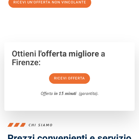
RICEVI UN'OFFERTA NON VINCOLANTE
100% non vincolante – Risposta garantita entro 15 minuti.
Ottieni
l'offerta migliore
a
Firenze:
RICEVI OFFERTA
Offerta
in 15 minuti
(garantita).
CHI SIAMO
Prezzi convenienti e servizio