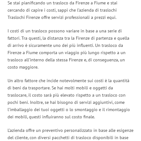
Se stai pianificando un trasloco da Firenze a Fiume e stai
cercando di capire i costi, sappi che l’azienda di traslochi
Traslochi Firenze offre servizi professionali a prezzi equi.
I costi di un trasloco possono variare in base a una serie di
fattori. Tra questi, la distanza tra la Firenze di partenza e quella
di arrivo è sicuramente uno dei più influenti. Un trasloco da
Firenze a Fiume comporta un viaggio più lungo rispetto a un
trasloco all’interno della stessa Firenze e, di conseguenza, un
costo maggiore.
Un altro fattore che incide notevolmente sui costi è la quantità
di beni da trasportare. Se hai molti mobili e oggetti da
traslocare, il costo sarà più elevato rispetto a un trasloco con
pochi beni. Inoltre, se hai bisogno di servizi aggiuntivi, come
l’imballaggio dei tuoi oggetti o lo smontaggio e il rimontaggio
dei mobili, questi influiranno sul costo finale.
L’azienda offre un preventivo personalizzato in base alle esigenze
del cliente, con diversi pacchetti di trasloco disponibili in base