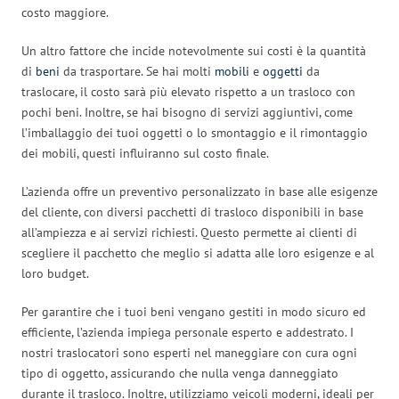
costo maggiore.
Un altro fattore che incide notevolmente sui costi è la quantità
di
beni
da trasportare. Se hai molti
mobili
e
oggetti
da
traslocare, il costo sarà più elevato rispetto a un trasloco con
pochi beni. Inoltre, se hai bisogno di servizi aggiuntivi, come
l’imballaggio dei tuoi oggetti o lo smontaggio e il rimontaggio
dei mobili, questi influiranno sul costo finale.
L’azienda offre un preventivo personalizzato in base alle esigenze
del cliente, con diversi pacchetti di trasloco disponibili in base
all’ampiezza e ai servizi richiesti. Questo permette ai clienti di
scegliere il pacchetto che meglio si adatta alle loro esigenze e al
loro budget.
Per garantire che i tuoi beni vengano gestiti in modo sicuro ed
efficiente, l’azienda impiega personale esperto e addestrato. I
nostri traslocatori sono esperti nel maneggiare con cura ogni
tipo di oggetto, assicurando che nulla venga danneggiato
durante il trasloco. Inoltre, utilizziamo veicoli moderni, ideali per