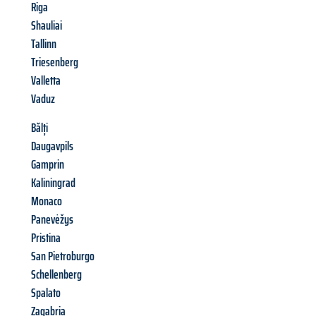
Riga
Shauliai
Tallinn
Triesenberg
Valletta
Vaduz
Bălți
Daugavpils
Gamprin
Kaliningrad
Monaco
Panevėžys
Pristina
San Pietroburgo
Schellenberg
Spalato
Zagabria