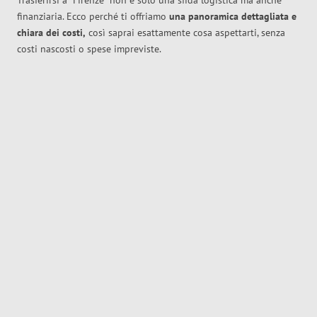
Trasferirsi a
Firenze
non è solo una sfida logistica ma anche
finanziaria. Ecco perché ti offriamo
una panoramica dettagliata e
chiara dei costi,
così saprai esattamente cosa aspettarti, senza
costi nascosti o spese impreviste.