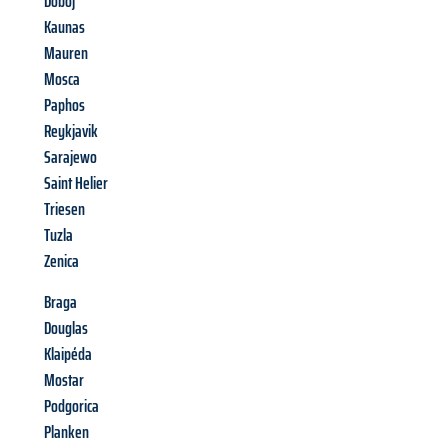
Doboj
Kaunas
Mauren
Mosca
Paphos
Reykjavik
Sarajewo
Saint Helier
Triesen
Tuzla
Zenica
Braga
Douglas
Klaipéda
Mostar
Podgorica
Planken