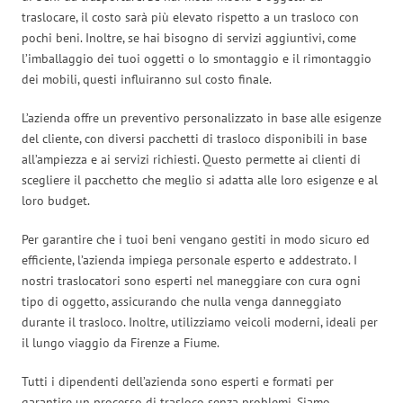
traslocare, il costo sarà più elevato rispetto a un trasloco con
pochi beni. Inoltre, se hai bisogno di servizi aggiuntivi, come
l’imballaggio dei tuoi oggetti o lo smontaggio e il rimontaggio
dei mobili, questi influiranno sul costo finale.
L’azienda offre un preventivo personalizzato in base alle esigenze
del cliente, con diversi pacchetti di trasloco disponibili in base
all’ampiezza e ai servizi richiesti. Questo permette ai clienti di
scegliere il pacchetto che meglio si adatta alle loro esigenze e al
loro budget.
Per garantire che i tuoi beni vengano gestiti in modo sicuro ed
efficiente, l’azienda impiega personale esperto e addestrato. I
nostri traslocatori sono esperti nel maneggiare con cura ogni
tipo di oggetto, assicurando che nulla venga danneggiato
durante il trasloco. Inoltre, utilizziamo veicoli moderni, ideali per
il lungo viaggio da Firenze a Fiume.
Tutti i dipendenti dell’azienda sono esperti e formati per
garantire un processo di trasloco senza problemi. Siamo