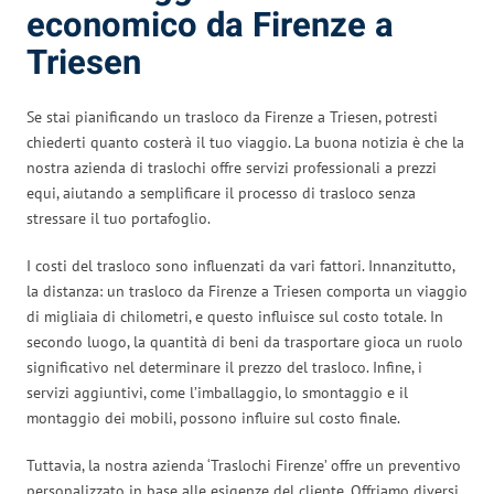
economico da Firenze a
Triesen
Se stai pianificando un trasloco da Firenze a Triesen, potresti
chiederti quanto costerà il tuo viaggio. La buona notizia è che la
nostra azienda di traslochi offre servizi professionali a prezzi
equi, aiutando a semplificare il processo di trasloco senza
stressare il tuo portafoglio.
I costi del trasloco sono influenzati da vari fattori. Innanzitutto,
la distanza: un trasloco da Firenze a Triesen comporta un viaggio
di migliaia di chilometri, e questo influisce sul costo totale. In
secondo luogo, la quantità di beni da trasportare gioca un ruolo
significativo nel determinare il prezzo del trasloco. Infine, i
servizi aggiuntivi, come l’imballaggio, lo smontaggio e il
montaggio dei mobili, possono influire sul costo finale.
Tuttavia, la nostra azienda ‘Traslochi Firenze’ offre un preventivo
personalizzato in base alle esigenze del cliente. Offriamo diversi