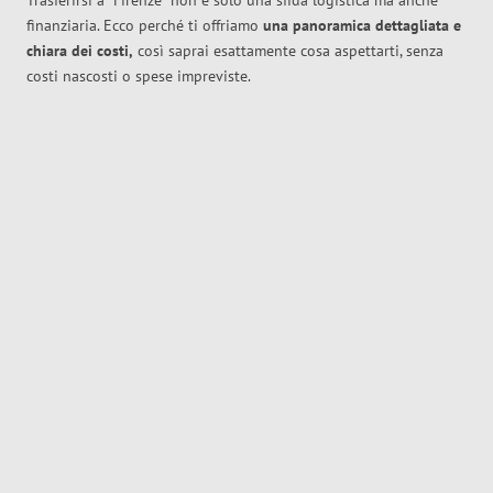
Trasferirsi a
Firenze
non è solo una sfida logistica ma anche
finanziaria. Ecco perché ti offriamo
una panoramica dettagliata e
chiara dei costi,
così saprai esattamente cosa aspettarti, senza
costi nascosti o spese impreviste.