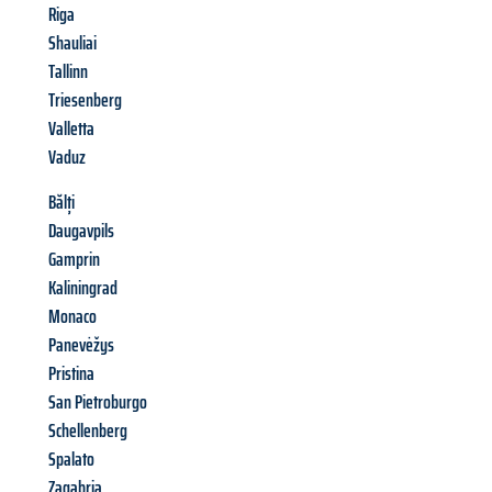
Riga
Shauliai
Tallinn
Triesenberg
Valletta
Vaduz
Bălți
Daugavpils
Gamprin
Kaliningrad
Monaco
Panevėžys
Pristina
San Pietroburgo
Schellenberg
Spalato
Zagabria