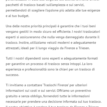
pacchetti di trasloco basati sull’ampiezza e sui servizi,
permettendoti di scegliere l’opzione più adatta alle tue esigenze
e al tuo budget.
Una delle nostre priorità principali è garantire che i tuoi beni
vengano gestiti in modo sicuro ed efficiente. I nostri traslocatori
esperti si assicureranno che nulla venga danneggiato durante il
trasloco. Inoltre, utilizziamo veicoli moderni e adeguatamente
attrezzati, ideali per il lungo viaggio da Firenze a Triesen.
Tutti i nostri dipendenti sono esperti e adeguatamente formati
per garantire un processo di trasloco senza intoppi. La loro
esperienza e professionalità sono le chiavi per un trasloco di
successo.
Ti invitiamo a contattare ‘Traslochi Firenze’ per ulteriori
informazioni sui costi e sui servizi. Offriamo un preventivo
gratuito e senza obbligo, fornendoti tutte le informazioni
necessarie per prendere una decisione informata sul tuo trasloco.
Il nostro obiettivo è rendere il tuo trasloco da Firenze a Triesen