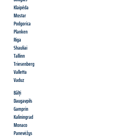
Klaipéda
Mostar
Podgorica
Planken
Riga
Shauliai
Tallinn
Triesenberg
Valletta
Vaduz
Bălți
Daugavpils
Gamprin
Kaliningrad
Monaco
Panevėžys