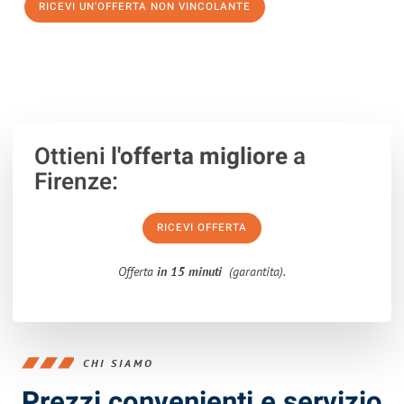
RICEVI UN'OFFERTA NON VINCOLANTE
100% non vincolante – Risposta garantita entro 15 minuti.
Ottieni
l'offerta migliore
a
Firenze:
RICEVI OFFERTA
Offerta
in 15 minuti
(garantita).
CHI SIAMO
Prezzi convenienti e servizio