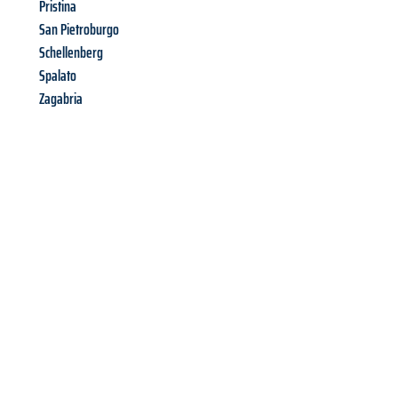
Pristina
San Pietroburgo
Schellenberg
Spalato
Zagabria
Richiedi ora la tua
offerta
al
miglior
prezzo !
Inviateci adesso la vostra richiesta non vincolante e
assicuratevi la vostra
offerta di trasloco per le vostre esigenze
a Firenze
al miglior prezzo! Approfitta dell’occasione per
un
trasloco senza stress
e con il massimo comfort: