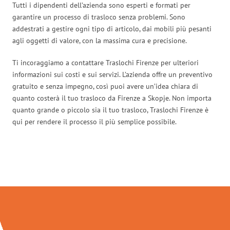
Tutti i dipendenti dell’azienda sono esperti e formati per
garantire un processo di trasloco senza problemi. Sono
addestrati a gestire ogni tipo di articolo, dai mobili più pesanti
agli oggetti di valore, con la massima cura e precisione.
Ti incoraggiamo a contattare Traslochi Firenze per ulteriori
informazioni sui costi e sui servizi. L’azienda offre un preventivo
gratuito e senza impegno, così puoi avere un’idea chiara di
quanto costerà il tuo trasloco da Firenze a Skopje. Non importa
quanto grande o piccolo sia il tuo trasloco, Traslochi Firenze è
qui per rendere il processo il più semplice possibile.
Traslochi Firenze in numeri: