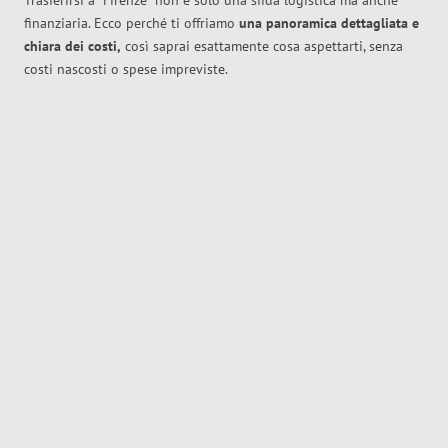
Trasferirsi a
Firenze
non è solo una sfida logistica ma anche
finanziaria. Ecco perché ti offriamo
una panoramica dettagliata e
chiara dei costi,
così saprai esattamente cosa aspettarti, senza
costi nascosti o spese impreviste.