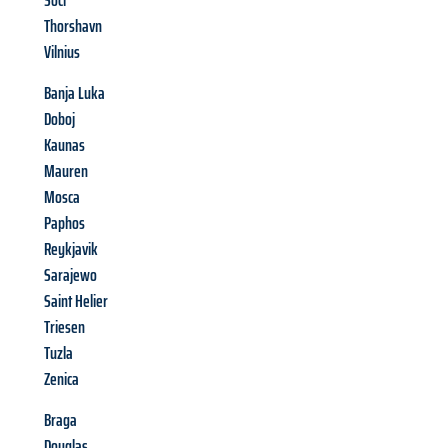
Soči
Thorshavn
Vilnius
Banja Luka
Doboj
Kaunas
Mauren
Mosca
Paphos
Reykjavik
Sarajewo
Saint Helier
Triesen
Tuzla
Zenica
Braga
Douglas