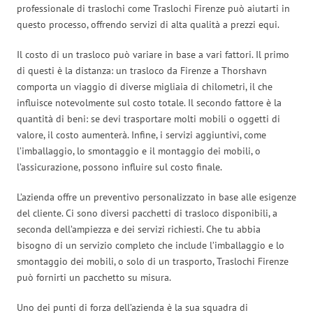
professionale di traslochi come Traslochi Firenze può aiutarti in
questo processo, offrendo servizi di alta qualità a prezzi equi.
Il costo di un trasloco può variare in base a vari fattori. Il primo
di questi è la distanza: un trasloco da Firenze a Thorshavn
comporta un viaggio di diverse migliaia di chilometri, il che
influisce notevolmente sul costo totale. Il secondo fattore è la
quantità di beni: se devi trasportare molti mobili o oggetti di
valore, il costo aumenterà. Infine, i servizi aggiuntivi, come
l’imballaggio, lo smontaggio e il montaggio dei mobili, o
l’assicurazione, possono influire sul costo finale.
L’azienda offre un preventivo personalizzato in base alle esigenze
del cliente. Ci sono diversi pacchetti di trasloco disponibili, a
seconda dell’ampiezza e dei servizi richiesti. Che tu abbia
bisogno di un servizio completo che include l’imballaggio e lo
smontaggio dei mobili, o solo di un trasporto, Traslochi Firenze
può fornirti un pacchetto su misura.
Uno dei punti di forza dell’azienda è la sua squadra di