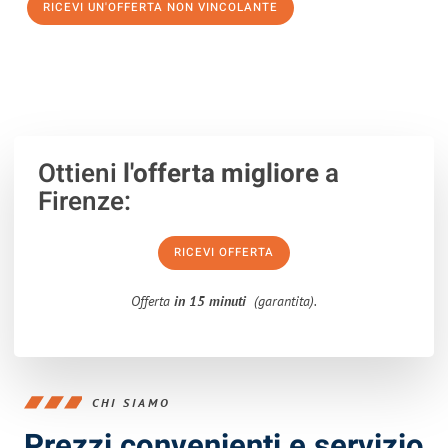
RICEVI UN'OFFERTA NON VINCOLANTE
100% non vincolante – Risposta garantita entro 15 minuti.
Ottieni
l'offerta migliore
a
Firenze:
RICEVI OFFERTA
Offerta
in 15 minuti
(garantita).
CHI SIAMO
Prezzi convenienti e servizio