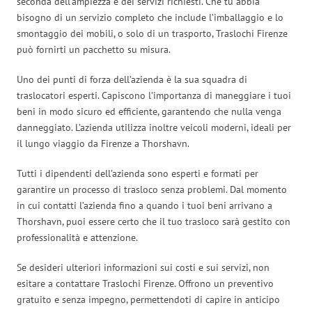
seconda dell’ampiezza e dei servizi richiesti. Che tu abbia
bisogno di un servizio completo che include l’imballaggio e lo
smontaggio dei mobili, o solo di un trasporto, Traslochi Firenze
può fornirti un pacchetto su misura.
Uno dei punti di forza dell’azienda è la sua squadra di
traslocatori esperti. Capiscono l’importanza di maneggiare i tuoi
beni in modo sicuro ed efficiente, garantendo che nulla venga
danneggiato. L’azienda utilizza inoltre veicoli moderni, ideali per
il lungo viaggio da Firenze a Thorshavn.
Tutti i dipendenti dell’azienda sono esperti e formati per
garantire un processo di trasloco senza problemi. Dal momento
in cui contatti l’azienda fino a quando i tuoi beni arrivano a
Thorshavn, puoi essere certo che il tuo trasloco sarà gestito con
professionalità e attenzione.
Se desideri ulteriori informazioni sui costi e sui servizi, non
esitare a contattare Traslochi Firenze. Offrono un preventivo
gratuito e senza impegno, permettendoti di capire in anticipo