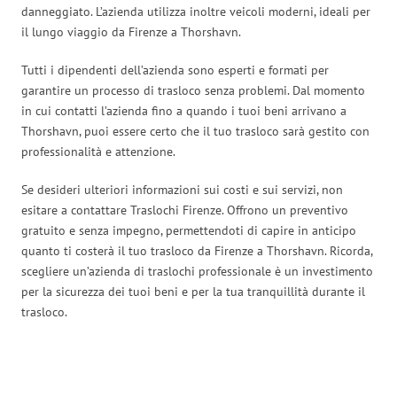
danneggiato. L’azienda utilizza inoltre veicoli moderni, ideali per
il lungo viaggio da Firenze a Thorshavn.
Tutti i dipendenti dell’azienda sono esperti e formati per
garantire un processo di trasloco senza problemi. Dal momento
in cui contatti l’azienda fino a quando i tuoi beni arrivano a
Thorshavn, puoi essere certo che il tuo trasloco sarà gestito con
professionalità e attenzione.
Se desideri ulteriori informazioni sui costi e sui servizi, non
esitare a contattare Traslochi Firenze. Offrono un preventivo
gratuito e senza impegno, permettendoti di capire in anticipo
quanto ti costerà il tuo trasloco da Firenze a Thorshavn. Ricorda,
scegliere un’azienda di traslochi professionale è un investimento
per la sicurezza dei tuoi beni e per la tua tranquillità durante il
trasloco.
Traslochi Firenze in numeri: