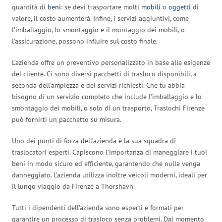
quantità di
beni
: se devi trasportare molti
mobili
o
oggetti
di
valore, il costo aumenterà. Infine, i servizi aggiuntivi, come
l’imballaggio, lo smontaggio e il montaggio dei mobili, o
l’assicurazione, possono influire sul costo finale.
L’azienda offre un preventivo personalizzato in base alle esigenze
del cliente. Ci sono diversi pacchetti di trasloco disponibili, a
seconda dell’ampiezza e dei servizi richiesti. Che tu abbia
bisogno di un servizio completo che include l’imballaggio e lo
smontaggio dei mobili, o solo di un trasporto, Traslochi Firenze
può fornirti un pacchetto su misura.
Uno dei punti di forza dell’azienda è la sua squadra di
traslocatori esperti. Capiscono l’importanza di maneggiare i tuoi
beni in modo sicuro ed efficiente, garantendo che nulla venga
danneggiato. L’azienda utilizza inoltre veicoli moderni, ideali per
il lungo viaggio da Firenze a Thorshavn.
Tutti i dipendenti dell’azienda sono esperti e formati per
garantire un processo di trasloco senza problemi. Dal momento