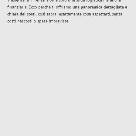
Trasferirsi a
Firenze
non è solo una sfida logistica ma anche
finanziaria. Ecco perché ti offriamo
una panoramica dettagliata e
chiara dei costi,
così saprai esattamente cosa aspettarti, senza
costi nascosti o spese impreviste.