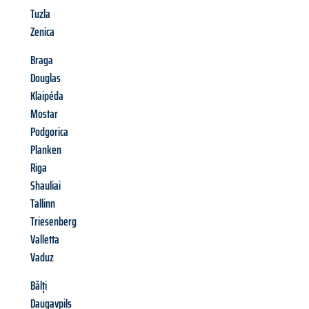
Tuzla
Zenica
Braga
Douglas
Klaipéda
Mostar
Podgorica
Planken
Riga
Shauliai
Tallinn
Triesenberg
Valletta
Vaduz
Bălți
Daugavpils