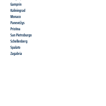
Gamprin
Kaliningrad
Monaco
Panevėžys
Pristina
San Pietroburgo
Schellenberg
Spalato
Zagabria
Richiedi ora la tua
offerta
al
miglior