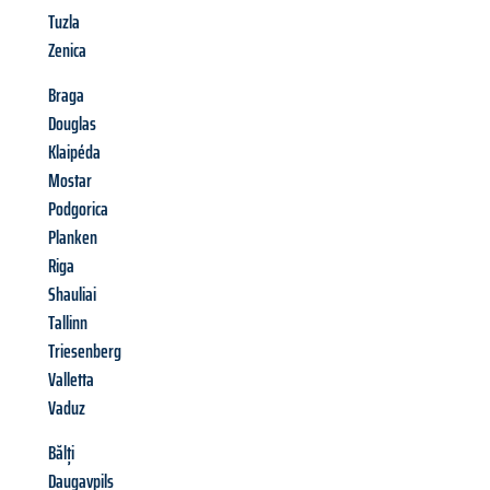
Tuzla
Zenica
Braga
Douglas
Klaipéda
Mostar
Podgorica
Planken
Riga
Shauliai
Tallinn
Triesenberg
Valletta
Vaduz
Bălți
Daugavpils