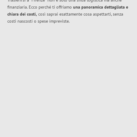
Trasferirsi a
Firenze
non è solo una sfida logistica ma anche
finanziaria. Ecco perché ti offriamo
una panoramica dettagliata e
chiara dei costi,
così saprai esattamente cosa aspettarti, senza
costi nascosti o spese impreviste.