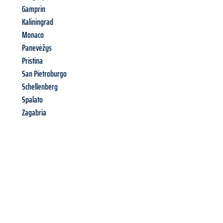
Gamprin
Kaliningrad
Monaco
Panevėžys
Pristina
San Pietroburgo
Schellenberg
Spalato
Zagabria
Richiedi ora la tua
offerta
al
miglior