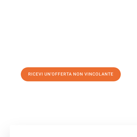
Gamprin
Il tuo trasloco Firenze Gamprin può essere così facile! 
servizio di prima classe
e assicurati i
migliori prezzi in 
Richiedo ora la tua offerta personalizzata e fai il prim
trasloco senza stress a Gamprin
RICEVI UN'OFFERTA NON VINCOLANTE
100% non vincolante – Risposta garantita entro 15 minuti.