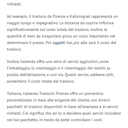
richiesti.
Ad esempio, il trasloco da Firenze a Kaliningrad rappresenta un
viaggio lungo e impegnativo. La distanza da coprire influisce
significativamente sul costo totale del trasloco. Inoltre, la
quantità di beni da trasportare gioca un ruolo importante nel
determinare il prezzo. Più
oggetti
hai, più alto sarà il costo del
trasloco.
Inoltre, l’azienda offre una serie di servizi aggiuntivi, come
l’imballaggio, lo smontaggio e il rimontaggio dei mobili, la
pulizia dell’abitazione, e così via. Questi servizi, sebbene utili,
aumentano il costo totale del trasloco.
Tuttavia, l’azienda Traslochi Firenze offre un preventivo
personalizzato in base alle esigenze del cliente, con diversi
pacchetti di trasloco disponibili in base all’ampiezza e ai servizi
richiesti. Ciò significa che sei tu a decidere quali servizi includere
nel tuo pacchetto, in modo da poter controllare i costi.