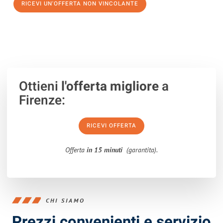
RICEVI UN'OFFERTA NON VINCOLANTE
100% non vincolante – Risposta garantita entro 15 minuti.
Ottieni
l'offerta migliore
a
Firenze:
RICEVI OFFERTA
Offerta
in 15 minuti
(garantita).
CHI SIAMO
Prezzi convenienti e servizio