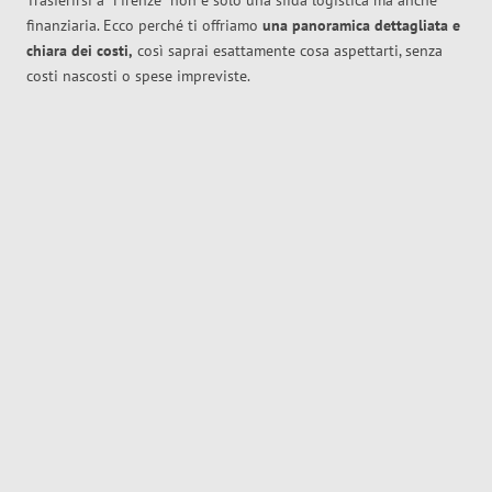
Trasferirsi a
Firenze
non è solo una sfida logistica ma anche
finanziaria. Ecco perché ti offriamo
una panoramica dettagliata e
chiara dei costi,
così saprai esattamente cosa aspettarti, senza
costi nascosti o spese impreviste.