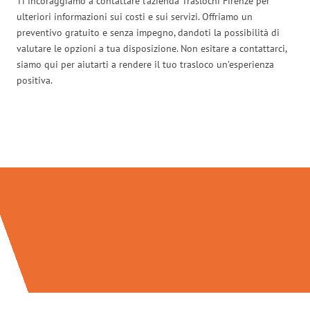
Ti incoraggiamo a contattare l’azienda Traslochi Firenze per
ulteriori informazioni sui costi e sui servizi. Offriamo un
preventivo gratuito e senza impegno, dandoti la possibilità di
valutare le opzioni a tua disposizione. Non esitare a contattarci,
siamo qui per aiutarti a rendere il tuo trasloco un’esperienza
positiva.
Traslochi Firenze in numeri: