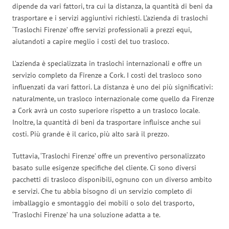
dipende da vari fattori, tra cui la distanza, la quantità di beni da
trasportare e i servizi aggiuntivi richiesti. L’azienda di traslochi
‘Traslochi Firenze’ offre servizi professionali a prezzi equi,
aiutandoti a capire meglio i costi del tuo trasloco.
L’azienda è specializzata in traslochi internazionali e offre un
servizio completo da Firenze a Cork. I costi del trasloco sono
influenzati da vari fattori. La distanza è uno dei più significativi:
naturalmente, un trasloco internazionale come quello da Firenze
a Cork avrà un costo superiore rispetto a un trasloco locale.
Inoltre, la quantità di beni da trasportare influisce anche sui
costi. Più grande è il carico, più alto sarà il prezzo.
Tuttavia, ‘Traslochi Firenze’ offre un preventivo personalizzato
basato sulle esigenze specifiche del cliente. Ci sono diversi
pacchetti di trasloco disponibili, ognuno con un diverso ambito
e servizi. Che tu abbia bisogno di un servizio completo di
imballaggio e smontaggio dei mobili o solo del trasporto,
‘Traslochi Firenze’ ha una soluzione adatta a te.