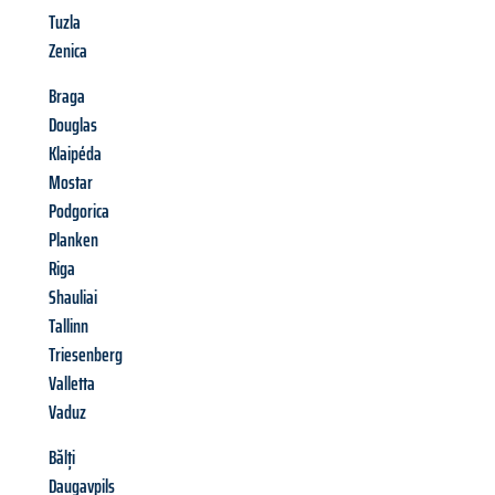
Tuzla
Zenica
Braga
Douglas
Klaipéda
Mostar
Podgorica
Planken
Riga
Shauliai
Tallinn
Triesenberg
Valletta
Vaduz
Bălți
Daugavpils