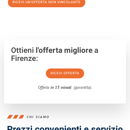
RICEVI UN'OFFERTA NON VINCOLANTE
100% non vincolante – Risposta garantita entro 15 minuti.
Ottieni
l'offerta migliore
a
Firenze:
RICEVI OFFERTA
Offerta
in 15 minuti
(garantita).
CHI SIAMO
Prezzi convenienti e servizio