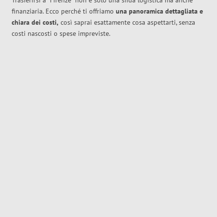
Trasferirsi a
Firenze
non è solo una sfida logistica ma anche
finanziaria. Ecco perché ti offriamo
una panoramica dettagliata e
chiara dei costi,
così saprai esattamente cosa aspettarti, senza
costi nascosti o spese impreviste.