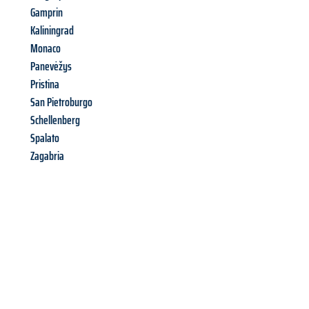
Gamprin
Kaliningrad
Monaco
Panevėžys
Pristina
San Pietroburgo
Schellenberg
Spalato
Zagabria
Richiedi ora la tua
offerta
al
miglior