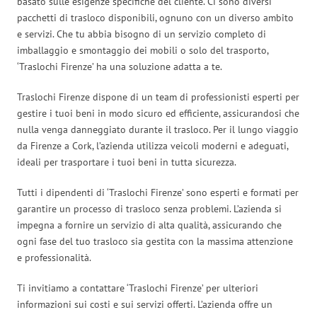
basato sulle esigenze specifiche del cliente. Ci sono diversi
pacchetti di trasloco disponibili, ognuno con un diverso ambito
e servizi. Che tu abbia bisogno di un servizio completo di
imballaggio e smontaggio dei mobili o solo del trasporto,
‘Traslochi Firenze’ ha una soluzione adatta a te.
Traslochi Firenze dispone di un team di professionisti esperti per
gestire i tuoi beni in modo sicuro ed efficiente, assicurandosi che
nulla venga danneggiato durante il trasloco. Per il lungo viaggio
da Firenze a Cork, l’azienda utilizza veicoli moderni e adeguati,
ideali per trasportare i tuoi beni in tutta sicurezza.
Tutti i dipendenti di ‘Traslochi Firenze’ sono esperti e formati per
garantire un processo di trasloco senza problemi. L’azienda si
impegna a fornire un servizio di alta qualità, assicurando che
ogni fase del tuo trasloco sia gestita con la massima attenzione
e professionalità.
Ti invitiamo a contattare ‘Traslochi Firenze’ per ulteriori
informazioni sui costi e sui servizi offerti. L’azienda offre un