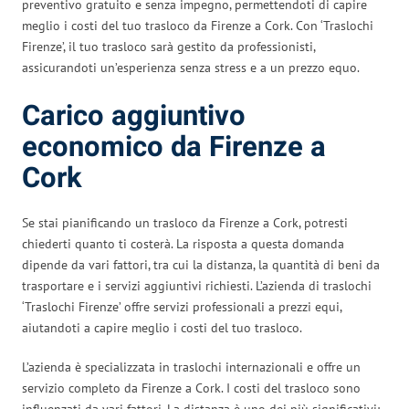
preventivo gratuito e senza impegno, permettendoti di capire
meglio i costi del tuo trasloco da Firenze a Cork. Con ‘Traslochi
Firenze’, il tuo trasloco sarà gestito da professionisti,
assicurandoti un’esperienza senza stress e a un prezzo equo.
Carico aggiuntivo
economico da Firenze a
Cork
Se stai pianificando un trasloco da Firenze a Cork, potresti
chiederti quanto ti costerà. La risposta a questa domanda
dipende da vari fattori, tra cui la distanza, la quantità di beni da
trasportare e i servizi aggiuntivi richiesti. L’azienda di traslochi
‘Traslochi Firenze’ offre servizi professionali a prezzi equi,
aiutandoti a capire meglio i costi del tuo trasloco.
L’azienda è specializzata in traslochi internazionali e offre un
servizio completo da Firenze a Cork. I costi del trasloco sono
influenzati da vari fattori. La distanza è uno dei più significativi: