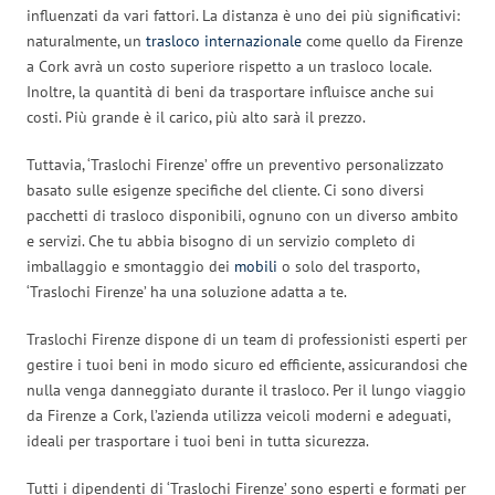
influenzati da vari fattori. La distanza è uno dei più significativi:
naturalmente, un
trasloco internazionale
come quello da Firenze
a Cork avrà un costo superiore rispetto a un trasloco locale.
Inoltre, la quantità di beni da trasportare influisce anche sui
costi. Più grande è il carico, più alto sarà il prezzo.
Tuttavia, ‘Traslochi Firenze’ offre un preventivo personalizzato
basato sulle esigenze specifiche del cliente. Ci sono diversi
pacchetti di trasloco disponibili, ognuno con un diverso ambito
e servizi. Che tu abbia bisogno di un servizio completo di
imballaggio e smontaggio dei
mobili
o solo del trasporto,
‘Traslochi Firenze’ ha una soluzione adatta a te.
Traslochi Firenze dispone di un team di professionisti esperti per
gestire i tuoi beni in modo sicuro ed efficiente, assicurandosi che
nulla venga danneggiato durante il trasloco. Per il lungo viaggio
da Firenze a Cork, l’azienda utilizza veicoli moderni e adeguati,
ideali per trasportare i tuoi beni in tutta sicurezza.
Tutti i dipendenti di ‘Traslochi Firenze’ sono esperti e formati per