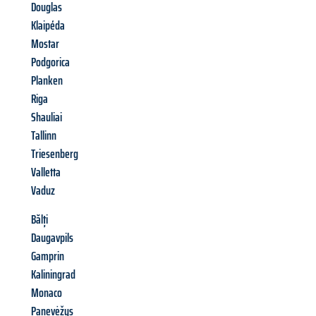
Douglas
Klaipéda
Mostar
Podgorica
Planken
Riga
Shauliai
Tallinn
Triesenberg
Valletta
Vaduz
Bălți
Daugavpils
Gamprin
Kaliningrad
Monaco
Panevėžys