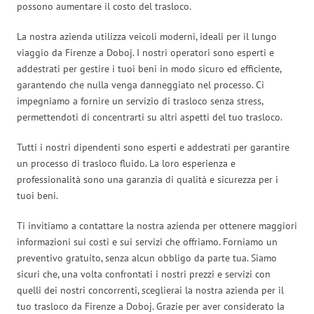
possono aumentare il costo del trasloco.
La nostra azienda utilizza veicoli moderni, ideali per il lungo
viaggio da Firenze a Doboj. I nostri operatori sono esperti e
addestrati per gestire i tuoi beni in modo sicuro ed efficiente,
garantendo che nulla venga danneggiato nel processo. Ci
impegniamo a fornire un servizio di trasloco senza stress,
permettendoti di concentrarti su altri aspetti del tuo trasloco.
Tutti i nostri dipendenti sono esperti e addestrati per garantire
un processo di trasloco fluido. La loro esperienza e
professionalità sono una garanzia di qualità e sicurezza per i
tuoi beni.
Ti invitiamo a contattare la nostra azienda per ottenere maggiori
informazioni sui costi e sui servizi che offriamo. Forniamo un
preventivo gratuito, senza alcun obbligo da parte tua. Siamo
sicuri che, una volta confrontati i nostri prezzi e servizi con
quelli dei nostri concorrenti, sceglierai la nostra azienda per il
tuo trasloco da Firenze a Doboj. Grazie per aver considerato la