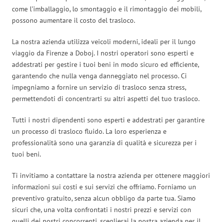
come l’imballaggio, lo smontaggio e il rimontaggio dei mobili,
possono aumentare il costo del trasloco.
La nostra azienda utilizza veicoli moderni, ideali per il lungo
viaggio da Firenze a Doboj. I nostri operatori sono esperti e
addestrati per gestire i tuoi beni in modo sicuro ed efficiente,
garantendo che nulla venga danneggiato nel processo. Ci
impegniamo a fornire un servizio di trasloco senza stress,
permettendoti di concentrarti su altri aspetti del tuo trasloco.
Tutti i nostri dipendenti sono esperti e addestrati per garantire
un processo di trasloco fluido. La loro esperienza e
professionalità sono una garanzia di qualità e sicurezza per i
tuoi beni.
Ti invitiamo a contattare la nostra azienda per ottenere maggiori
informazioni sui costi e sui servizi che offriamo. Forniamo un
preventivo gratuito, senza alcun obbligo da parte tua. Siamo
sicuri che, una volta confrontati i nostri prezzi e servizi con
quelli dei nostri concorrenti, sceglierai la nostra azienda per il