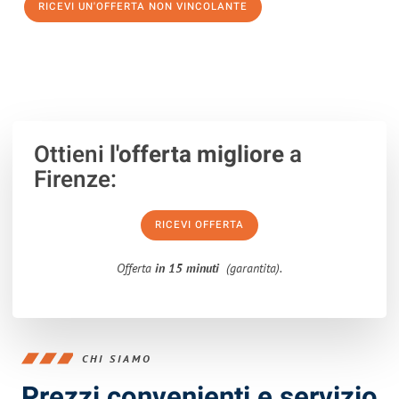
RICEVI UN'OFFERTA NON VINCOLANTE
100% non vincolante – Risposta garantita entro 15 minuti.
Ottieni
l'offerta migliore
a
Firenze:
RICEVI OFFERTA
Offerta
in 15 minuti
(garantita).
CHI SIAMO
Prezzi convenienti e servizio