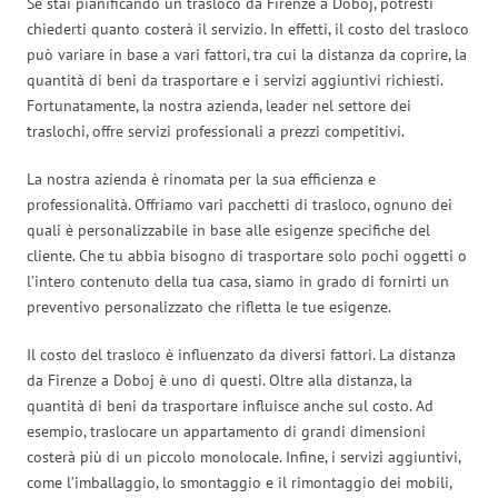
Se stai pianificando un trasloco da Firenze a Doboj, potresti
chiederti quanto costerà il servizio. In effetti, il costo del trasloco
può variare in base a vari fattori, tra cui la distanza da coprire, la
quantità di beni da trasportare e i servizi aggiuntivi richiesti.
Fortunatamente, la nostra azienda, leader nel settore dei
traslochi, offre servizi professionali a prezzi competitivi.
La nostra azienda è rinomata per la sua efficienza e
professionalità. Offriamo vari pacchetti di trasloco, ognuno dei
quali è personalizzabile in base alle esigenze specifiche del
cliente. Che tu abbia bisogno di trasportare solo pochi oggetti o
l’intero contenuto della tua casa, siamo in grado di fornirti un
preventivo personalizzato che rifletta le tue esigenze.
Il costo del trasloco è influenzato da diversi fattori. La distanza
da Firenze a Doboj è uno di questi. Oltre alla distanza, la
quantità di beni da trasportare influisce anche sul costo. Ad
esempio, traslocare un appartamento di grandi dimensioni
costerà più di un piccolo monolocale. Infine, i servizi aggiuntivi,
come l’imballaggio, lo smontaggio e il rimontaggio dei mobili,