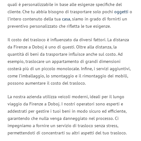
quali è personalizzabile in base alle esigenze specifiche del
cliente. Che tu abbia bisogno di trasportare solo pochi
oggetti
o
l’intero contenuto della tua
casa
, siamo in grado di fornirti un
preventivo personalizzato che rifletta le tue esigenze.
Il costo del trasloco è influenzato da diversi fattori. La distanza
da Firenze a Doboj è uno di questi. Oltre alla distanza, la
quantità di beni da trasportare influisce anche sul costo. Ad
esempio, traslocare un appartamento di grandi dimensioni
costerà più di un piccolo monolocale. Infine, i servizi aggiuntivi,
come l’imballaggio, lo smontaggio e il rimontaggio dei mobili,
possono aumentare il costo del trasloco.
La nostra azienda utilizza veicoli moderni, ideali per il lungo
viaggio da Firenze a Doboj. I nostri operatori sono esperti e
addestrati per gestire i tuoi beni in modo sicuro ed efficiente,
garantendo che nulla venga danneggiato nel processo. Ci
impegniamo a fornire un servizio di trasloco senza stress,
permettendoti di concentrarti su altri aspetti del tuo trasloco.