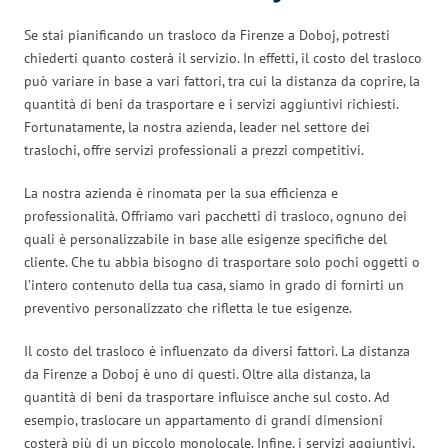
Se stai pianificando un trasloco da Firenze a Doboj, potresti
chiederti quanto costerà il servizio. In effetti, il costo del trasloco
può variare in base a vari fattori, tra cui la distanza da coprire, la
quantità di beni da trasportare e i servizi aggiuntivi richiesti.
Fortunatamente, la nostra azienda, leader nel settore dei
traslochi, offre servizi professionali a prezzi competitivi.
La nostra azienda è rinomata per la sua efficienza e
professionalità. Offriamo vari pacchetti di trasloco, ognuno dei
quali è personalizzabile in base alle esigenze specifiche del
cliente. Che tu abbia bisogno di trasportare solo pochi oggetti o
l’intero contenuto della tua casa, siamo in grado di fornirti un
preventivo personalizzato che rifletta le tue esigenze.
Il costo del trasloco è influenzato da diversi fattori. La distanza
da Firenze a Doboj è uno di questi. Oltre alla distanza, la
quantità di beni da trasportare influisce anche sul costo. Ad
esempio, traslocare un appartamento di grandi dimensioni
costerà più di un piccolo monolocale. Infine, i servizi aggiuntivi,