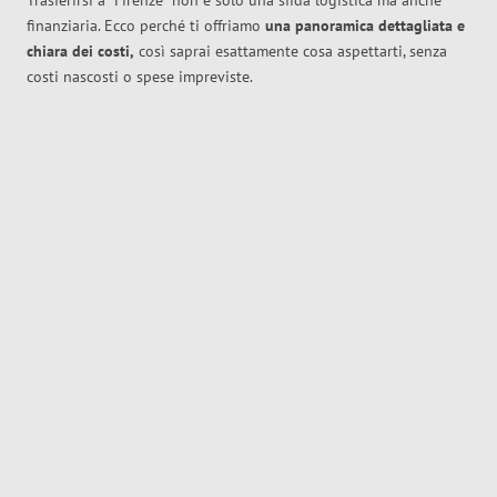
Trasferirsi a
Firenze
non è solo una sfida logistica ma anche
finanziaria. Ecco perché ti offriamo
una panoramica dettagliata e
chiara dei costi,
così saprai esattamente cosa aspettarti, senza
costi nascosti o spese impreviste.