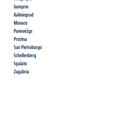
Gamprin
Kaliningrad
Monaco
Panevėžys
Pristina
San Pietroburgo
Schellenberg
Spalato
Zagabria
Richiedi ora la tua
offerta
al
miglior