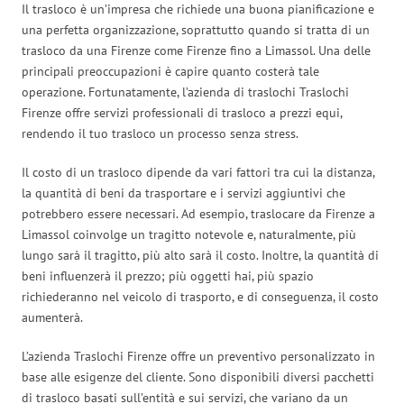
Il trasloco è un’impresa che richiede una buona pianificazione e
una perfetta organizzazione, soprattutto quando si tratta di un
trasloco da una Firenze come Firenze fino a Limassol. Una delle
principali preoccupazioni è capire quanto costerà tale
operazione. Fortunatamente, l’azienda di traslochi Traslochi
Firenze offre servizi professionali di trasloco a prezzi equi,
rendendo il tuo trasloco un processo senza stress.
Il costo di un trasloco dipende da vari fattori tra cui la distanza,
la quantità di beni da trasportare e i servizi aggiuntivi che
potrebbero essere necessari. Ad esempio, traslocare da Firenze a
Limassol coinvolge un tragitto notevole e, naturalmente, più
lungo sarà il tragitto, più alto sarà il costo. Inoltre, la quantità di
beni influenzerà il prezzo; più oggetti hai, più spazio
richiederanno nel veicolo di trasporto, e di conseguenza, il costo
aumenterà.
L’azienda Traslochi Firenze offre un preventivo personalizzato in
base alle esigenze del cliente. Sono disponibili diversi pacchetti
di trasloco basati sull’entità e sui servizi, che variano da un