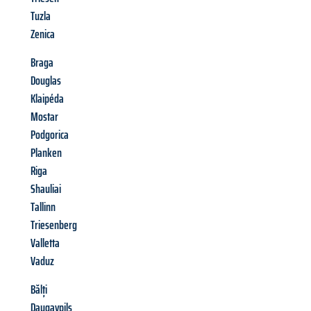
Tuzla
Zenica
Braga
Douglas
Klaipéda
Mostar
Podgorica
Planken
Riga
Shauliai
Tallinn
Triesenberg
Valletta
Vaduz
Bălți
Daugavpils