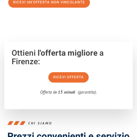
RICEVI UN'OFFERTA NON VINCOLANTE
100% non vincolante – Risposta garantita entro 15 minuti.
Ottieni
l'offerta migliore
a
Firenze:
RICEVI OFFERTA
Offerta
in 15 minuti
(garantita).
CHI SIAMO
Prezzi convenienti e servizio