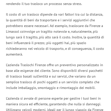
rendendo il tuo trasloco un processo senza stress.
Il costo di un trasloco dipende da vari fattori tra cui la distanza,
la quantità di beni da trasportare e i servizi aggiuntivi che
potrebbero essere necessari. Ad esempio, traslocare da Firenze a
Limassol coinvolge un tragitto notevole e, naturalmente, più
lungo sarà il tragitto, più alto sarà il costo. Inoltre, la quantità di
beni influenzerà il prezzo; più oggetti hai, più spazio
richiederanno nel veicolo di trasporto, e di conseguenza, il costo
aumenterà.
L’azienda Traslochi Firenze offre un preventivo personalizzato in
base alle esigenze del cliente. Sono disponibili diversi pacchetti
di trasloco basati sull’entità e sui servizi, che variano da un
semplice trasloco di pochi oggetti a un servizio completo che
include imballaggio, smontaggio e rimontaggio dei mobili.
L’azienda si avvale di persone esperte per gestire i tuoi beni in
maniera sicura ed efficiente, garantendo che nulla si danneggi.
Utilizzano veicoli moderni, ideali per il lungo viaggio da Firenze