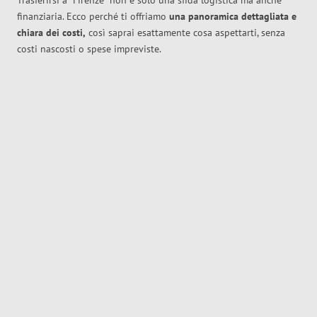
Trasferirsi a
Firenze
non è solo una sfida logistica ma anche
finanziaria. Ecco perché ti offriamo
una panoramica dettagliata e
chiara dei costi,
così saprai esattamente cosa aspettarti, senza
costi nascosti o spese impreviste.