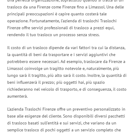
trasloco da una Firenze come Firenze fino a Limassol. Una delle
principali preoccupazioni è capire quanto costerà tale
operazione. Fortunatamente, l’azienda di traslochi Traslochi
Firenze offre servizi professionali di trasloco a prezzi equi,
rendendo il tuo trasloco un processo senza stress.
Il costo di un trasloco dipende da vari fattori tra cui la distanza,
la quantità di beni da trasportare e i servizi aggiuntivi che
potrebbero essere necessari. Ad esempio, traslocare da Firenze a
Limassol coinvolge un tragitto notevole e, naturalmente, più
lungo sarà il tragitto, più alto sarà il costo. Inoltre, la quantità di
beni influenzerà il prezzo; più oggetti hai, più spazio
richiederanno nel veicolo di trasporto, e di conseguenza, il costo
aumenterà.
L’azienda Traslochi Firenze offre un preventivo personalizzato in
base alle esigenze del cliente. Sono disponibili diversi pacchetti
di trasloco basati sull’entità e sui servizi, che variano da un
semplice trasloco di pochi oggetti a un servizio completo che