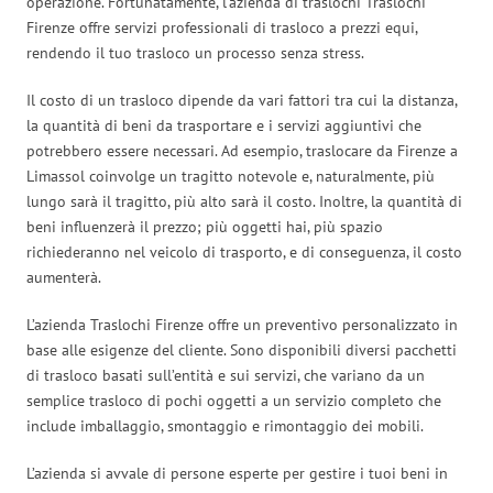
operazione. Fortunatamente, l’azienda di traslochi Traslochi
Firenze offre servizi professionali di trasloco a prezzi equi,
rendendo il tuo trasloco un processo senza stress.
Il costo di un trasloco dipende da vari fattori tra cui la distanza,
la quantità di beni da trasportare e i servizi aggiuntivi che
potrebbero essere necessari. Ad esempio, traslocare da Firenze a
Limassol coinvolge un tragitto notevole e, naturalmente, più
lungo sarà il tragitto, più alto sarà il costo. Inoltre, la quantità di
beni influenzerà il prezzo; più oggetti hai, più spazio
richiederanno nel veicolo di trasporto, e di conseguenza, il costo
aumenterà.
L’azienda Traslochi Firenze offre un preventivo personalizzato in
base alle esigenze del cliente. Sono disponibili diversi pacchetti
di trasloco basati sull’entità e sui servizi, che variano da un
semplice trasloco di pochi oggetti a un servizio completo che
include imballaggio, smontaggio e rimontaggio dei mobili.
L’azienda si avvale di persone esperte per gestire i tuoi beni in