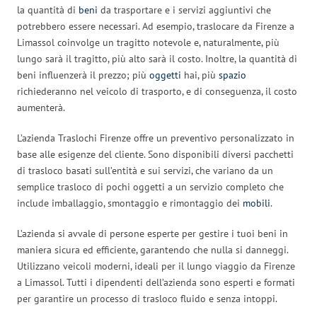
la quantità di
beni
da trasportare e i servizi aggiuntivi che
potrebbero essere necessari. Ad esempio, traslocare da Firenze a
Limassol coinvolge un tragitto notevole e, naturalmente, più
lungo sarà il tragitto, più alto sarà il costo. Inoltre, la quantità di
beni influenzerà il prezzo; più
oggetti
hai, più
spazio
richiederanno nel veicolo di trasporto, e di conseguenza, il costo
aumenterà.
L’azienda Traslochi Firenze offre un preventivo personalizzato in
base alle esigenze del cliente. Sono disponibili diversi pacchetti
di trasloco basati sull’entità e sui servizi, che variano da un
semplice trasloco di pochi oggetti a un servizio completo che
include imballaggio, smontaggio e rimontaggio dei
mobili
.
L’azienda si avvale di persone esperte per gestire i tuoi beni in
maniera sicura ed efficiente, garantendo che nulla si danneggi.
Utilizzano veicoli moderni, ideali per il lungo viaggio da Firenze
a Limassol. Tutti i dipendenti dell’azienda sono esperti e formati
per garantire un processo di trasloco fluido e senza intoppi.