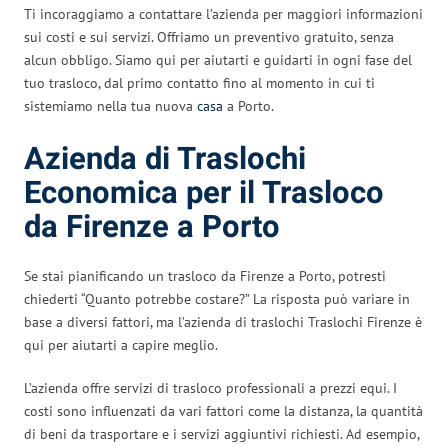
Ti incoraggiamo a contattare l’azienda per maggiori informazioni
sui costi e sui servizi. Offriamo un preventivo gratuito, senza
alcun obbligo. Siamo qui per aiutarti e guidarti in ogni fase del
tuo trasloco, dal primo contatto fino al momento in cui ti
sistemiamo nella tua nuova
casa
a Porto.
Azienda di Traslochi
Economica per il Trasloco
da Firenze a Porto
Se stai pianificando un trasloco da Firenze a Porto, potresti
chiederti “Quanto potrebbe costare?” La risposta può variare in
base a diversi fattori, ma l’azienda di traslochi Traslochi Firenze è
qui per aiutarti a capire meglio.
L’azienda offre servizi di trasloco professionali a prezzi equi. I
costi sono influenzati da vari fattori come la distanza, la quantità
di beni da trasportare e i servizi aggiuntivi richiesti. Ad esempio,