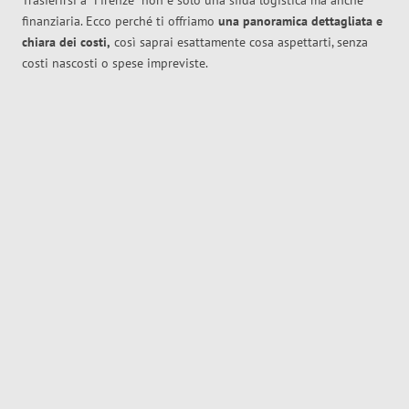
Trasferirsi a
Firenze
non è solo una sfida logistica ma anche
finanziaria. Ecco perché ti offriamo
una panoramica dettagliata e
chiara dei costi,
così saprai esattamente cosa aspettarti, senza
costi nascosti o spese impreviste.