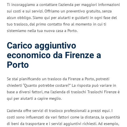
Ti incoraggiamo a contattare l’azienda per maggiori informazioni
sui costi e sui servizi. Offriamo un preventivo gratuito, senza
alcun obbligo. Siamo qui per aiutarti e guidarti in ogni fase del
tuo trasloco, dal primo contatto fino al momento in cui ti
sistemiamo nella tua nuova casa a Porto.
Carico aggiuntivo
economico da Firenze a
Porto
Se stai pianificando un trasloco da Firenze a Porto, potresti
chiederti “Quanto potrebbe costare?” La risposta può variare in
base a diversi fattori, ma l’azienda di traslochi Traslochi Firenze è
qui per aiutarti a capire meglio.
L’azienda offre servizi di trasloco professionali a prezzi equi. I
costi sono influenzati da vari fattori come la distanza, la quantità
di beni da trasportare e i servizi aggiuntivi richiesti. Ad esempio,