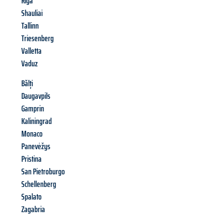
Riga
Shauliai
Tallinn
Triesenberg
Valletta
Vaduz
Bălți
Daugavpils
Gamprin
Kaliningrad
Monaco
Panevėžys
Pristina
San Pietroburgo
Schellenberg
Spalato
Zagabria