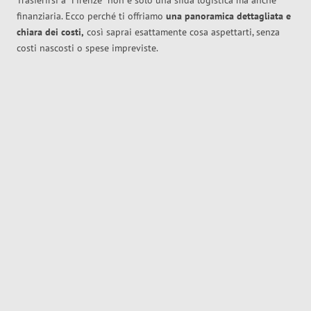
Trasferirsi a
Firenze
non è solo una sfida logistica ma anche
finanziaria. Ecco perché ti offriamo
una panoramica dettagliata e
chiara dei costi,
così saprai esattamente cosa aspettarti, senza
costi nascosti o spese impreviste.