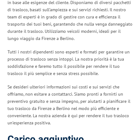
in base alle esigenze del cliente. Disponiamo di diversi pacchetti
di trasloco, basati sull’ampiezza e sui servizi richiesti. Il nostro
team di esperti è in grado di gestire con cura e efficienza il
trasporto dei tuoi beni, garantendo che nulla venga danneggiato
durante il trasloco. Utilizziamo veicoli moderni, ideali per il
lungo viaggio da Firenze a Berlino.
Tutti i nostri dipendenti sono esperti e formati per garantire un
processo di trasloco senza intoppi. La nostra priorità è la tua
soddisfazione e faremo tutto il possibile per rendere il tuo
trasloco il più semplice e senza stress possibile.
Se desideri ulteriori informazioni sui costi e sui servizi che
offriamo, non esitare a contattarci. Siamo pronti a fornirti un
preventivo gratuito e senza impegno, per aiutarti a pianificare il
tuo trasloco da Firenze a Berlino nel modo più efficiente e
conveniente. La nostra azienda è qui per rendere il tuo trasloco
un’esperienza positiva.
Carico aggiuntivo