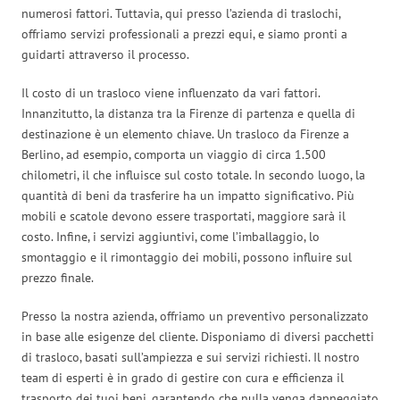
numerosi fattori. Tuttavia, qui presso l’azienda di traslochi,
offriamo servizi professionali a prezzi equi, e siamo pronti a
guidarti attraverso il processo.
Il costo di un trasloco viene influenzato da vari fattori.
Innanzitutto, la distanza tra la Firenze di partenza e quella di
destinazione è un elemento chiave. Un trasloco da Firenze a
Berlino, ad esempio, comporta un viaggio di circa 1.500
chilometri, il che influisce sul costo totale. In secondo luogo, la
quantità di beni da trasferire ha un impatto significativo. Più
mobili e scatole devono essere trasportati, maggiore sarà il
costo. Infine, i servizi aggiuntivi, come l’imballaggio, lo
smontaggio e il rimontaggio dei mobili, possono influire sul
prezzo finale.
Presso la nostra azienda, offriamo un preventivo personalizzato
in base alle esigenze del cliente. Disponiamo di diversi pacchetti
di trasloco, basati sull’ampiezza e sui servizi richiesti. Il nostro
team di esperti è in grado di gestire con cura e efficienza il
trasporto dei tuoi beni, garantendo che nulla venga danneggiato