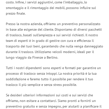
costo. Infine, i servizi aggiuntivi, come l’imballaggio, lo
smontaggio e il rimontaggio dei mobili, possono influire sul
prezzo finale.
Presso la nostra azienda, offriamo un preventivo personalizzato
in base alle esigenze del cliente. Disponiamo di diversi pacchetti
di trasloco, basati sull’ampiezza e sui servizi richiesti. Il nostro
team di esperti è in grado di gestire con cura e efficienza il
trasporto dei tuoi beni, garantendo che nulla venga danneggiato
durante il trasloco. Utilizziamo veicoli moderni, ideali per il
lungo viaggio da Firenze a Berlino.
Tutti i nostri dipendenti sono esperti e formati per garantire un
processo di trasloco senza intoppi. La nostra priorità è la tua
soddisfazione e faremo tutto il possibile per rendere il tuo
trasloco il più semplice e senza stress possibile.
Se desideri ulteriori informazioni sui costi e sui servizi che
offriamo, non esitare a contattarci. Siamo pronti a fornirti un
preventivo gratuito e senza impegno, per aiutarti a pianificare il