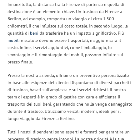
Innanzitutto, la distanza tra la Firenze di partenza e quella di
destinazione è un elemento chiave. Un trasloco da Firenze a
Berlino, ad esempio, comporta un viaggio di circa 1.500
chilometri, il che influisce sul costo totale. In secondo luogo, la
quantità di
beni
da trasferire ha un impatto significativo. Più
mobili
e scatole devono essere trasportati, maggiore sarà il
costo. Infine, i servizi aggiuntivi, come l’imballaggio, lo
smontaggio e il rimontaggio dei mobili, possono influire sul
prezzo finale.
Presso la nostra azienda, offriamo un preventivo personalizzato
in base alle esigenze del cliente. Disponiamo di diversi pacchetti
di trasloco, basati sull’ampiezza e sui servizi richiesti. Il nostro
team di esperti è in grado di gestire con cura e efficienza il
trasporto dei tuoi beni, garantendo che nulla venga danneggiato
durante il trasloco. Utilizziamo veicoli moderni, ideali per il
lungo viaggio da Firenze a Berlino.
Tutti i nostri dipendenti sono esperti e formati per garantire un
processo di trasloco senza intoppi. La nostra priorità è la tua