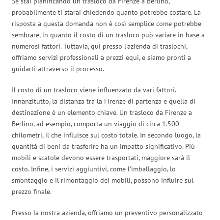
Se stai pianificando un trasloco da Firenze a Berlino,
probabilmente ti starai chiedendo quanto potrebbe costare. La
risposta a questa domanda non è così semplice come potrebbe
sembrare, in quanto il costo di un trasloco può variare in base a
numerosi fattori. Tuttavia, qui presso l’azienda di traslochi,
offriamo servizi professionali a prezzi equi, e siamo pronti a
guidarti attraverso il processo.
Il costo di un trasloco viene influenzato da vari fattori.
Innanzitutto, la distanza tra la Firenze di partenza e quella di
destinazione è un elemento chiave. Un trasloco da Firenze a
Berlino, ad esempio, comporta un viaggio di circa 1.500
chilometri, il che influisce sul costo totale. In secondo luogo, la
quantità di beni da trasferire ha un impatto significativo. Più
mobili e scatole devono essere trasportati, maggiore sarà il
costo. Infine, i servizi aggiuntivi, come l’imballaggio, lo
smontaggio e il rimontaggio dei mobili, possono influire sul
prezzo finale.
Presso la nostra azienda, offriamo un preventivo personalizzato