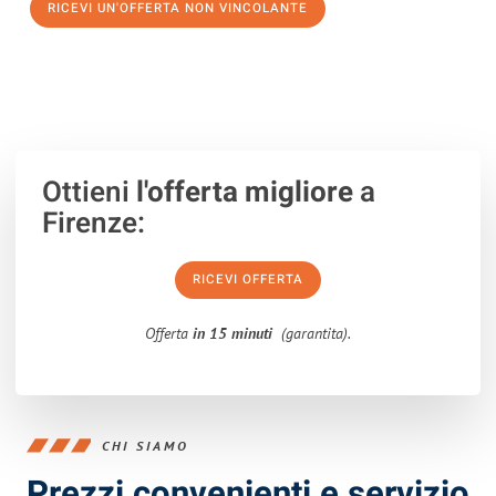
RICEVI UN'OFFERTA NON VINCOLANTE
100% non vincolante – Risposta garantita entro 15 minuti.
Ottieni
l'offerta migliore
a
Firenze:
RICEVI OFFERTA
Offerta
in 15 minuti
(garantita).
CHI SIAMO
Prezzi convenienti e servizio