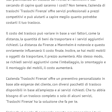
cercando di capire quali saranno i costi? Non temere, l’azienda di
traslochi ‘Traslochi Firenze’ offre servizi professionali a prezzi
competitivi e può aiutarti a capire meglio quanto potrebbe
costarti il tuo trasloco.
Il costo del trasloco può variare in base a vari fattori, come la
distanza, la quantità di beni da trasportare e i servizi aggiuntivi
richiesti. La distanza da Firenze a Mannheim è notevole e questo
ovviamente influenzerà il costo finale. Inoltre, se hai molti mobili
o oggetti da trasportare, il prezzo aumenterà. Allo stesso modo,
se richiedi servizi aggiuntivi come l’imballaggio, lo smontaggio e
il montaggio dei mobili, il costo aumenterà.
L’azienda ‘Traslochi Firenze’ offre un preventivo personalizzato in
base alle esigenze del cliente, con diversi pacchetti di trasloco
disponibili in base all’ampiezza e ai servizi richiesti. Che tu abbia
bisogno di un trasloco completo o solo di alcuni servizi,
‘Traslochi Firenze’ ha la soluzione che fa per te.