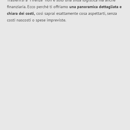
Trasferirsi a
Firenze
non è solo una sfida logistica ma anche
finanziaria. Ecco perché ti offriamo
una panoramica dettagliata e
chiara dei costi,
così saprai esattamente cosa aspettarti, senza
costi nascosti o spese impreviste.