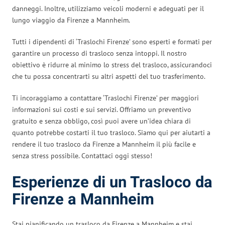
danneggi. Inoltre, utilizziamo veicoli moderni e adeguati per il
lungo viaggio da Firenze a Mannheim.
Tutti i dipendenti di ‘Traslochi Firenze’ sono esperti e formati per
garantire un processo di trasloco senza intoppi. Il nostro
obiettivo è ridurre al minimo lo stress del trasloco, assicurandoci
che tu possa concentrarti su altri aspetti del tuo trasferimento.
Ti incoraggiamo a contattare ‘Traslochi Firenze’ per maggiori
informazioni sui costi e sui servizi. Offriamo un preventivo
gratuito e senza obbligo, così puoi avere un’idea chiara di
quanto potrebbe costarti il tuo trasloco. Siamo qui per aiutarti a
rendere il tuo trasloco da Firenze a Mannheim il più facile e
senza stress possibile. Contattaci oggi stesso!
Esperienze di un Trasloco da
Firenze a Mannheim
Stai pianificando un trasloco da Firenze a Mannheim e stai