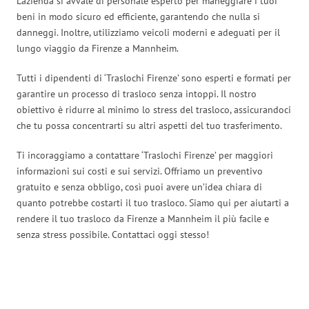
L’azienda si avvale di personale esperto per maneggiare i tuoi
beni in modo sicuro ed efficiente, garantendo che nulla si
danneggi. Inoltre, utilizziamo veicoli moderni e adeguati per il
lungo viaggio da Firenze a Mannheim.
Tutti i dipendenti di ‘Traslochi Firenze’ sono esperti e formati per
garantire un processo di trasloco senza intoppi. Il nostro
obiettivo è ridurre al minimo lo stress del trasloco, assicurandoci
che tu possa concentrarti su altri aspetti del tuo trasferimento.
Ti incoraggiamo a contattare ‘Traslochi Firenze’ per maggiori
informazioni sui costi e sui servizi. Offriamo un preventivo
gratuito e senza obbligo, così puoi avere un’idea chiara di
quanto potrebbe costarti il tuo trasloco. Siamo qui per aiutarti a
rendere il tuo trasloco da Firenze a Mannheim il più facile e
senza stress possibile. Contattaci oggi stesso!
Traslochi Firenze in numeri: