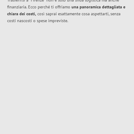
Trasferirsi a
Firenze
non è solo una sfida logistica ma anche
finanziaria. Ecco perché ti offriamo
una panoramica dettagliata e
chiara dei costi,
così saprai esattamente cosa aspettarti, senza
costi nascosti o spese impreviste.