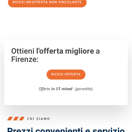
RICEVI UN'OFFERTA NON VINCOLANTE
100% non vincolante – Risposta garantita entro 15 minuti.
Ottieni
l'offerta migliore
a
Firenze:
RICEVI OFFERTA
Offerta
in 15 minuti
(garantita).
CHI SIAMO
Prezzi convenienti e servizio