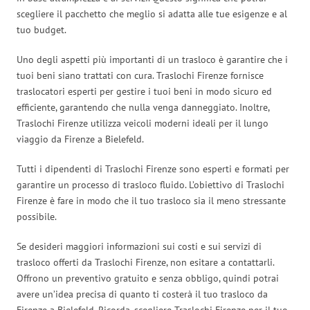
scegliere il pacchetto che meglio si adatta alle tue esigenze e al
tuo budget.
Uno degli aspetti più importanti di un trasloco è garantire che i
tuoi beni siano trattati con cura. Traslochi Firenze fornisce
traslocatori esperti per gestire i tuoi beni in modo sicuro ed
efficiente, garantendo che nulla venga danneggiato. Inoltre,
Traslochi Firenze utilizza veicoli moderni ideali per il lungo
viaggio da Firenze a Bielefeld.
Tutti i dipendenti di Traslochi Firenze sono esperti e formati per
garantire un processo di trasloco fluido. L’obiettivo di Traslochi
Firenze è fare in modo che il tuo trasloco sia il meno stressante
possibile.
Se desideri maggiori informazioni sui costi e sui servizi di
trasloco offerti da Traslochi Firenze, non esitare a contattarli.
Offrono un preventivo gratuito e senza obbligo, quindi potrai
avere un’idea precisa di quanto ti costerà il tuo trasloco da
Firenze a Bielefeld. Ricorda, scegliere Traslochi Firenze per il tuo