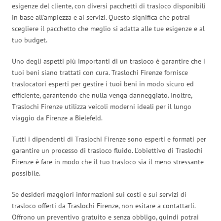
esigenze del cliente, con diversi pacchetti di trasloco disponibili
in base all’ampiezza e ai servizi. Questo significa che potrai
scegliere il pacchetto che meglio si adatta alle tue esigenze e al
tuo budget.
Uno degli aspetti più importanti di un trasloco è garantire che i
tuoi beni siano trattati con cura. Traslochi Firenze fornisce
traslocatori esperti per gestire i tuoi beni in modo sicuro ed
efficiente, garantendo che nulla venga danneggiato. Inoltre,
Traslochi Firenze utilizza veicoli moderni ideali per il lungo
viaggio da Firenze a Bielefeld.
Tutti i dipendenti di Traslochi Firenze sono esperti e formati per
garantire un processo di trasloco fluido. L’obiettivo di Traslochi
Firenze è fare in modo che il tuo trasloco sia il meno stressante
possibile.
Se desideri maggiori informazioni sui costi e sui servizi di
trasloco offerti da Traslochi Firenze, non esitare a contattarli.
Offrono un preventivo gratuito e senza obbligo, quindi potrai