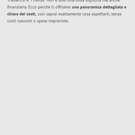
Trasferirsi a
Firenze
non è solo una sfida logistica ma anche
finanziaria. Ecco perché ti offriamo
una panoramica dettagliata e
chiara dei costi,
così saprai esattamente cosa aspettarti, senza
costi nascosti o spese impreviste.