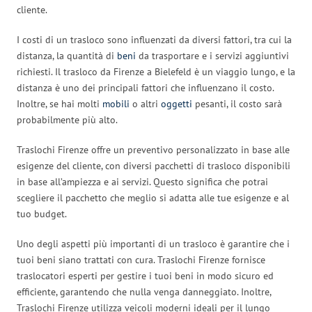
cliente.
I costi di un trasloco sono influenzati da diversi fattori, tra cui la
distanza, la quantità di
beni
da trasportare e i servizi aggiuntivi
richiesti. Il trasloco da Firenze a Bielefeld è un viaggio lungo, e la
distanza è uno dei principali fattori che influenzano il costo.
Inoltre, se hai molti
mobili
o altri
oggetti
pesanti, il costo sarà
probabilmente più alto.
Traslochi Firenze offre un preventivo personalizzato in base alle
esigenze del cliente, con diversi pacchetti di trasloco disponibili
in base all’ampiezza e ai servizi. Questo significa che potrai
scegliere il pacchetto che meglio si adatta alle tue esigenze e al
tuo budget.
Uno degli aspetti più importanti di un trasloco è garantire che i
tuoi beni siano trattati con cura. Traslochi Firenze fornisce
traslocatori esperti per gestire i tuoi beni in modo sicuro ed
efficiente, garantendo che nulla venga danneggiato. Inoltre,
Traslochi Firenze utilizza veicoli moderni ideali per il lungo