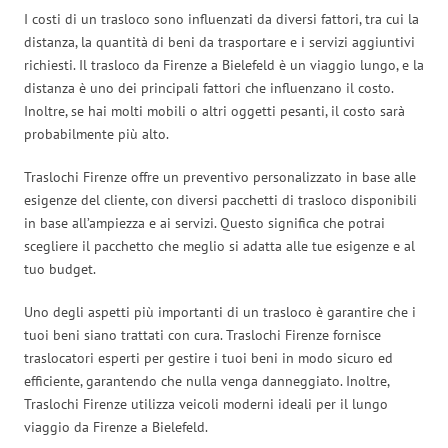
I costi di un trasloco sono influenzati da diversi fattori, tra cui la
distanza, la quantità di beni da trasportare e i servizi aggiuntivi
richiesti. Il trasloco da Firenze a Bielefeld è un viaggio lungo, e la
distanza è uno dei principali fattori che influenzano il costo.
Inoltre, se hai molti mobili o altri oggetti pesanti, il costo sarà
probabilmente più alto.
Traslochi Firenze offre un preventivo personalizzato in base alle
esigenze del cliente, con diversi pacchetti di trasloco disponibili
in base all’ampiezza e ai servizi. Questo significa che potrai
scegliere il pacchetto che meglio si adatta alle tue esigenze e al
tuo budget.
Uno degli aspetti più importanti di un trasloco è garantire che i
tuoi beni siano trattati con cura. Traslochi Firenze fornisce
traslocatori esperti per gestire i tuoi beni in modo sicuro ed
efficiente, garantendo che nulla venga danneggiato. Inoltre,
Traslochi Firenze utilizza veicoli moderni ideali per il lungo
viaggio da Firenze a Bielefeld.