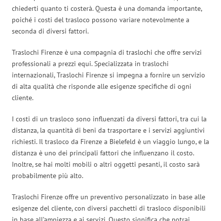
chiederti quanto ti costerà. Questa è una domanda importante,
poiché i costi del trasloco possono variare notevolmente a
seconda di diversi fattori.
Traslochi Firenze è una compagnia di traslochi che offre servizi
professionali a prezzi equi. Specializzata in traslochi
internazionali, Traslochi Firenze si impegna a fornire un servizio
di alta qualità che risponde alle esigenze specifiche di ogni
cliente.
I costi di un trasloco sono influenzati da diversi fattori, tra cui la
distanza, la quantità di beni da trasportare e i servizi aggiuntivi
richiesti. Il trasloco da Firenze a Bielefeld è un viaggio lungo, e la
distanza è uno dei principali fattori che influenzano il costo.
Inoltre, se hai molti mobili o altri oggetti pesanti, il costo sarà
probabilmente più alto.
Traslochi Firenze offre un preventivo personalizzato in base alle
esigenze del cliente, con diversi pacchetti di trasloco disponibili
in base all’ampiezza e ai servizi. Questo significa che potrai