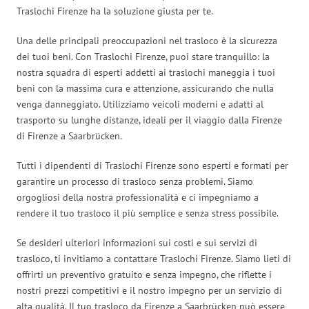
Traslochi Firenze ha la soluzione giusta per te.
Una delle principali preoccupazioni nel trasloco è la sicurezza
dei tuoi beni. Con Traslochi Firenze, puoi stare tranquillo: la
nostra squadra di esperti addetti ai traslochi maneggia i tuoi
beni con la massima cura e attenzione, assicurando che nulla
venga danneggiato. Utilizziamo veicoli moderni e adatti al
trasporto su lunghe distanze, ideali per il viaggio dalla Firenze
di Firenze a Saarbrücken.
Tutti i dipendenti di Traslochi Firenze sono esperti e formati per
garantire un processo di trasloco senza problemi. Siamo
orgogliosi della nostra professionalità e ci impegniamo a
rendere il tuo trasloco il più semplice e senza stress possibile.
Se desideri ulteriori informazioni sui costi e sui servizi di
trasloco, ti invitiamo a contattare Traslochi Firenze. Siamo lieti di
offrirti un preventivo gratuito e senza impegno, che riflette i
nostri prezzi competitivi e il nostro impegno per un servizio di
alta qualità. Il tuo trasloco da Firenze a Saarbrücken può essere