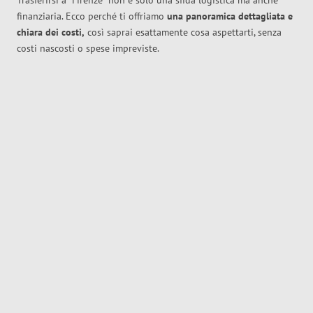
Trasferirsi a
Firenze
non è solo una sfida logistica ma anche
finanziaria. Ecco perché ti offriamo
una panoramica dettagliata e
chiara dei costi,
così saprai esattamente cosa aspettarti, senza
costi nascosti o spese impreviste.