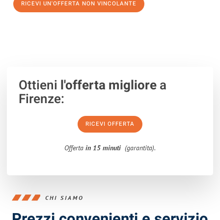
RICEVI UN'OFFERTA NON VINCOLANTE
100% non vincolante – Risposta garantita entro 15 minuti.
Ottieni
l'offerta migliore
a
Firenze:
RICEVI OFFERTA
Offerta
in 15 minuti
(garantita).
CHI SIAMO
Prezzi convenienti e servizio