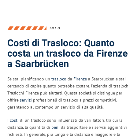
INFO
Costi di Trasloco: Quanto
costa un trasloco da Firenze
a Saarbrücken
Se stai pianificando un
trasloco
da
Firenze
a Saarbrücken e stai
cercando di capire quanto potrebbe costare, l’azienda di traslochi
Traslochi Firenze può aiutarti. Questa società si distingue per
offrire
servizi
professionali di trasloco a prezzi competitivi,
garantendo al contempo un servizio di alta qualità.
I
costi
di un trasloco sono influenzati da vari fattori, tra cui la
distanza, la quantità di
beni
da trasportare e i servizi aggiuntivi
richiesti. In generale, più lunga è la distanza e maggiore è la