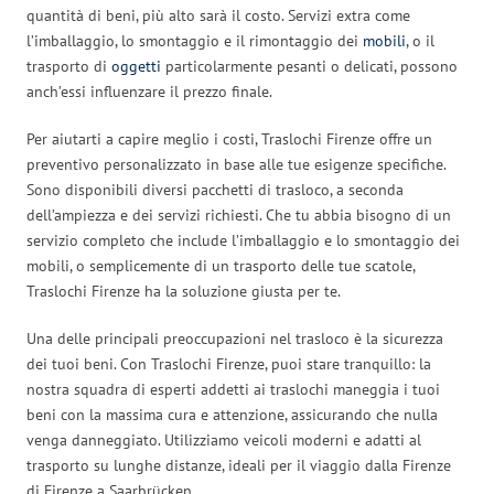
quantità di beni, più alto sarà il costo. Servizi extra come
l’imballaggio, lo smontaggio e il rimontaggio dei
mobili
, o il
trasporto di
oggetti
particolarmente pesanti o delicati, possono
anch’essi influenzare il prezzo finale.
Per aiutarti a capire meglio i costi, Traslochi Firenze offre un
preventivo personalizzato in base alle tue esigenze specifiche.
Sono disponibili diversi pacchetti di trasloco, a seconda
dell’ampiezza e dei servizi richiesti. Che tu abbia bisogno di un
servizio completo che include l’imballaggio e lo smontaggio dei
mobili, o semplicemente di un trasporto delle tue scatole,
Traslochi Firenze ha la soluzione giusta per te.
Una delle principali preoccupazioni nel trasloco è la sicurezza
dei tuoi beni. Con Traslochi Firenze, puoi stare tranquillo: la
nostra squadra di esperti addetti ai traslochi maneggia i tuoi
beni con la massima cura e attenzione, assicurando che nulla
venga danneggiato. Utilizziamo veicoli moderni e adatti al
trasporto su lunghe distanze, ideali per il viaggio dalla Firenze
di Firenze a Saarbrücken.