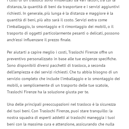
distanza, la quantità di beni da trasportare e i servizi aggiuntivi
richiesti. In generale, più lunga è la distanza e maggiore è la
quantità di beni, più alto sarà il costo. Servizi extra come
l’imballaggio, lo smontaggio e il rimontaggio dei mobili, o il
trasporto di oggetti particolarmente pesanti o delicati, possono
anch’essi influenzare il prezzo finale.
Per aiutarti a capire meglio i costi, Traslochi Firenze offre un
preventivo personalizzato in base alle tue esigenze specifiche.
Sono disponibili diversi pacchetti di trasloco, a seconda
dell’ampiezza e dei servizi richiesti. Che tu abbia bisogno di un
servizio completo che include l’imballaggio e lo smontaggio dei
mobili, o semplicemente di un trasporto delle tue scatole,
Traslochi Firenze ha la soluzione giusta per te.
Una delle principali preoccupazioni nel trasloco è la sicurezza
dei tuoi beni. Con Traslochi Firenze, puoi stare tranquillo: la
nostra squadra di esperti addetti ai traslochi maneggia i tuoi
beni con la massima cura e attenzione, assicurando che nulla