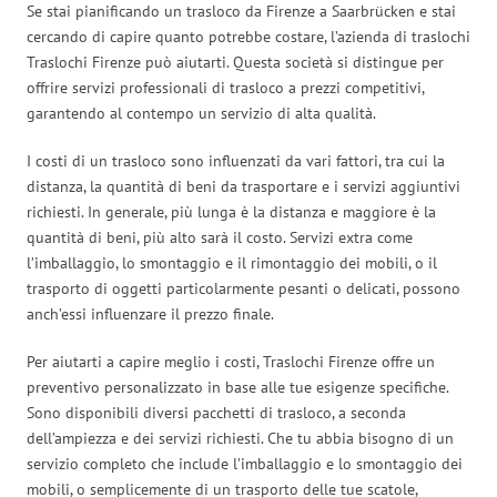
Se stai pianificando un trasloco da Firenze a Saarbrücken e stai
cercando di capire quanto potrebbe costare, l’azienda di traslochi
Traslochi Firenze può aiutarti. Questa società si distingue per
offrire servizi professionali di trasloco a prezzi competitivi,
garantendo al contempo un servizio di alta qualità.
I costi di un trasloco sono influenzati da vari fattori, tra cui la
distanza, la quantità di beni da trasportare e i servizi aggiuntivi
richiesti. In generale, più lunga è la distanza e maggiore è la
quantità di beni, più alto sarà il costo. Servizi extra come
l’imballaggio, lo smontaggio e il rimontaggio dei mobili, o il
trasporto di oggetti particolarmente pesanti o delicati, possono
anch’essi influenzare il prezzo finale.
Per aiutarti a capire meglio i costi, Traslochi Firenze offre un
preventivo personalizzato in base alle tue esigenze specifiche.
Sono disponibili diversi pacchetti di trasloco, a seconda
dell’ampiezza e dei servizi richiesti. Che tu abbia bisogno di un
servizio completo che include l’imballaggio e lo smontaggio dei
mobili, o semplicemente di un trasporto delle tue scatole,