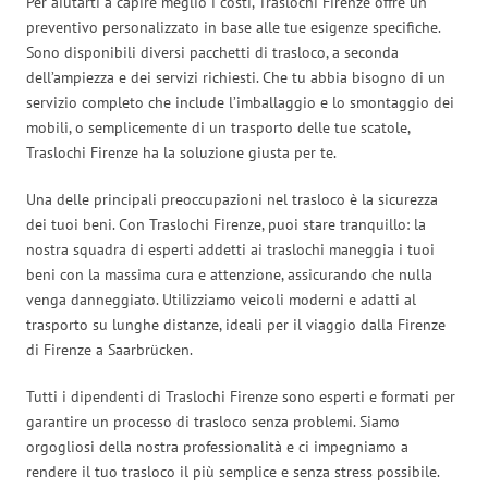
Per aiutarti a capire meglio i costi, Traslochi Firenze offre un
preventivo personalizzato in base alle tue esigenze specifiche.
Sono disponibili diversi pacchetti di trasloco, a seconda
dell’ampiezza e dei servizi richiesti. Che tu abbia bisogno di un
servizio completo che include l’imballaggio e lo smontaggio dei
mobili, o semplicemente di un trasporto delle tue scatole,
Traslochi Firenze ha la soluzione giusta per te.
Una delle principali preoccupazioni nel trasloco è la sicurezza
dei tuoi beni. Con Traslochi Firenze, puoi stare tranquillo: la
nostra squadra di esperti addetti ai traslochi maneggia i tuoi
beni con la massima cura e attenzione, assicurando che nulla
venga danneggiato. Utilizziamo veicoli moderni e adatti al
trasporto su lunghe distanze, ideali per il viaggio dalla Firenze
di Firenze a Saarbrücken.
Tutti i dipendenti di Traslochi Firenze sono esperti e formati per
garantire un processo di trasloco senza problemi. Siamo
orgogliosi della nostra professionalità e ci impegniamo a
rendere il tuo trasloco il più semplice e senza stress possibile.