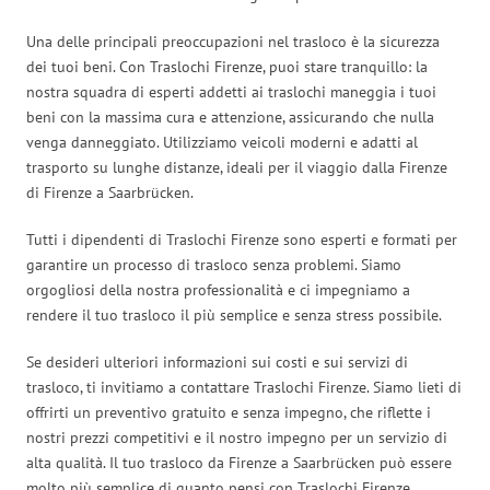
Una delle principali preoccupazioni nel trasloco è la sicurezza
dei tuoi beni. Con Traslochi Firenze, puoi stare tranquillo: la
nostra squadra di esperti addetti ai traslochi maneggia i tuoi
beni con la massima cura e attenzione, assicurando che nulla
venga danneggiato. Utilizziamo veicoli moderni e adatti al
trasporto su lunghe distanze, ideali per il viaggio dalla Firenze
di Firenze a Saarbrücken.
Tutti i dipendenti di Traslochi Firenze sono esperti e formati per
garantire un processo di trasloco senza problemi. Siamo
orgogliosi della nostra professionalità e ci impegniamo a
rendere il tuo trasloco il più semplice e senza stress possibile.
Se desideri ulteriori informazioni sui costi e sui servizi di
trasloco, ti invitiamo a contattare Traslochi Firenze. Siamo lieti di
offrirti un preventivo gratuito e senza impegno, che riflette i
nostri prezzi competitivi e il nostro impegno per un servizio di
alta qualità. Il tuo trasloco da Firenze a Saarbrücken può essere
molto più semplice di quanto pensi con Traslochi Firenze.