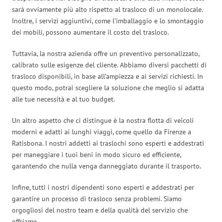
sarà ovviamente più alto rispetto al trasloco di un monolocale.
Inoltre, i servizi aggiuntivi, come l’imballaggio e lo smontaggio
dei mobili, possono aumentare il costo del trasloco.
Tuttavia, la nostra azienda offre un preventivo personalizzato,
calibrato sulle esigenze del cliente. Abbiamo diversi pacchetti di
trasloco disponibili, in base all’ampiezza e ai servizi richiesti. In
questo modo, potrai scegliere la soluzione che meglio si adatta
alle tue necessità e al tuo budget.
Un altro aspetto che ci distingue è la nostra flotta di veicoli
moderni e adatti ai lunghi viaggi, come quello da Firenze a
Ratisbona. I nostri addetti ai traslochi sono esperti e addestrati
per maneggiare i tuoi beni in modo sicuro ed efficiente,
garantendo che nulla venga danneggiato durante il trasporto.
Infine, tutti i nostri dipendenti sono esperti e addestrati per
garantire un processo di trasloco senza problemi. Siamo
orgogliosi del nostro team e della qualità del servizio che
offriamo.