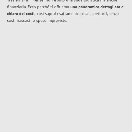
Trasferirsi a
Firenze
non è solo una sfida logistica ma anche
finanziaria. Ecco perché ti offriamo
una panoramica dettagliata e
chiara dei costi,
così saprai esattamente cosa aspettarti, senza
costi nascosti o spese impreviste.