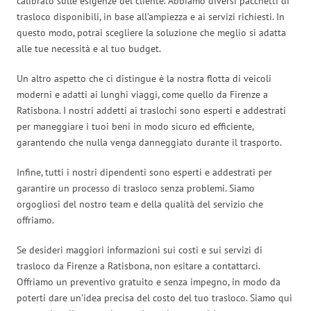
calibrato sulle esigenze del cliente. Abbiamo diversi pacchetti di
trasloco disponibili, in base all’ampiezza e ai servizi richiesti. In
questo modo, potrai scegliere la soluzione che meglio si adatta
alle tue necessità e al tuo budget.
Un altro aspetto che ci distingue è la nostra flotta di veicoli
moderni e adatti ai lunghi viaggi, come quello da Firenze a
Ratisbona. I nostri addetti ai traslochi sono esperti e addestrati
per maneggiare i tuoi beni in modo sicuro ed efficiente,
garantendo che nulla venga danneggiato durante il trasporto.
Infine, tutti i nostri dipendenti sono esperti e addestrati per
garantire un processo di trasloco senza problemi. Siamo
orgogliosi del nostro team e della qualità del servizio che
offriamo.
Se desideri maggiori informazioni sui costi e sui servizi di
trasloco da Firenze a Ratisbona, non esitare a contattarci.
Offriamo un preventivo gratuito e senza impegno, in modo da
poterti dare un’idea precisa del costo del tuo trasloco. Siamo qui