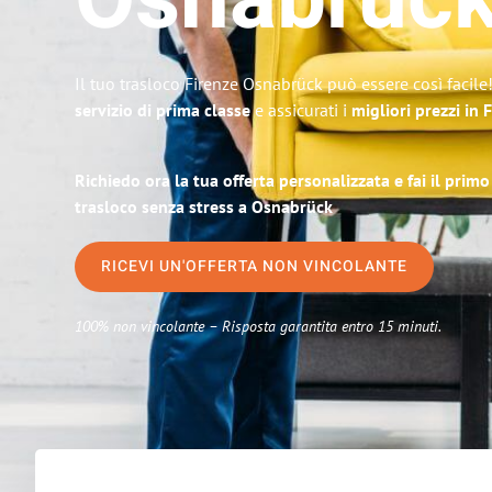
Osnabrüc
Il tuo trasloco Firenze Osnabrück può essere così facile
servizio di prima classe
e assicurati i
migliori prezzi in 
Richiedo ora la tua offerta personalizzata e fai il prim
trasloco senza stress a Osnabrück
RICEVI UN'OFFERTA NON VINCOLANTE
100% non vincolante – Risposta garantita entro 15 minuti.