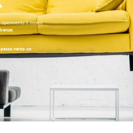
k
! Sperimenta il nostro
Firenze
.
o passo verso un