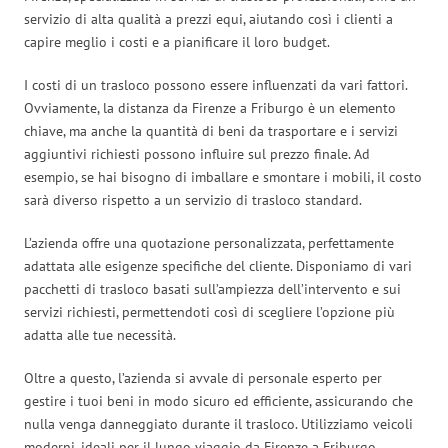
servizio di alta qualità a prezzi equi, aiutando così i clienti a
capire meglio i costi e a pianificare il loro budget.
I costi di un trasloco possono essere influenzati da vari fattori.
Ovviamente, la distanza da Firenze a Friburgo è un elemento
chiave, ma anche la quantità di beni da trasportare e i servizi
aggiuntivi richiesti possono influire sul prezzo finale. Ad
esempio, se hai bisogno di imballare e smontare i mobili, il costo
sarà diverso rispetto a un servizio di trasloco standard.
L’azienda offre una quotazione personalizzata, perfettamente
adattata alle esigenze specifiche del cliente. Disponiamo di vari
pacchetti di trasloco basati sull’ampiezza dell’intervento e sui
servizi richiesti, permettendoti così di scegliere l’opzione più
adatta alle tue necessità.
Oltre a questo, l’azienda si avvale di personale esperto per
gestire i tuoi beni in modo sicuro ed efficiente, assicurando che
nulla venga danneggiato durante il trasloco. Utilizziamo veicoli
moderni, ideali per il lungo viaggio da Firenze a Friburgo,