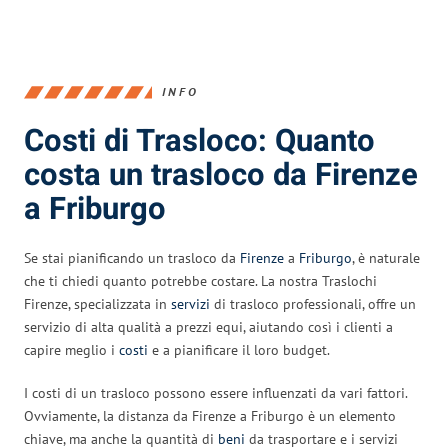
INFO
Costi di Trasloco: Quanto
costa un trasloco da Firenze
a Friburgo
Se stai pianificando un trasloco da
Firenze
a
Friburgo
, è naturale
che ti chiedi quanto potrebbe costare. La nostra Traslochi
Firenze, specializzata in
servizi
di trasloco professionali, offre un
servizio di alta qualità a prezzi equi, aiutando così i clienti a
capire meglio i
costi
e a pianificare il loro budget.
I costi di un trasloco possono essere influenzati da vari fattori.
Ovviamente, la distanza da Firenze a Friburgo è un elemento
chiave, ma anche la quantità di
beni
da trasportare e i servizi