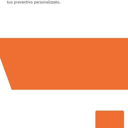
tuo preventivo personalizzato.
Traslochi Firenze in numeri: