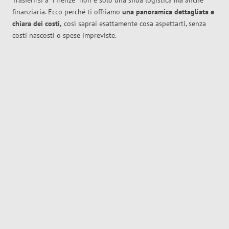
Trasferirsi a
Firenze
non è solo una sfida logistica ma anche
finanziaria. Ecco perché ti offriamo
una panoramica dettagliata e
chiara dei costi,
così saprai esattamente cosa aspettarti, senza
costi nascosti o spese impreviste.