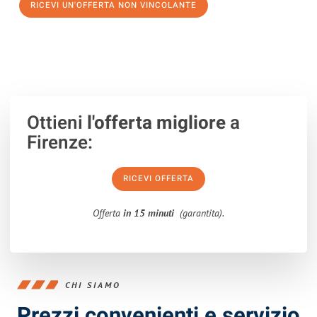
RICEVI UN'OFFERTA NON VINCOLANTE
100% non vincolante – Risposta garantita entro 15 minuti.
Ottieni
l'offerta migliore
a
Firenze:
RICEVI OFFERTA
Offerta
in 15 minuti
(garantita).
CHI SIAMO
Prezzi convenienti e servizio