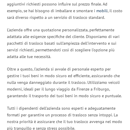
aggiuntivi richiesti possono influire sul prezzo finale. Ad
esempio, se hai bisogno di imballare e smontare i
mobili
, il costo
sarà diverso rispetto a un servizio di trasloco standard.
L’azienda offre una quotazione personalizzata, perfettamente
adattata alle esigenze specifiche del cliente. Disponiamo di vari
pacchetti di trasloco basati sull’ampiezza dell’intervento e sui
servizi richiesti, permettendoti così di scegliere l’opzione più
adatta alle tue necessità.
Oltre a questo, l’azienda si avvale di personale esperto per
gestire i tuoi beni in modo sicuro ed efficiente, assicurando che
nulla venga danneggiato durante il trasloco. Utilizziamo veicoli
moderni, ideali per il lungo viaggio da Firenze a Friburgo,
garantendo il trasporto dei tuoi beni in modo sicuro e puntuale.
Tutti i dipendenti dell’azienda sono esperti e adeguatamente
formati per garantire un processo di trasloco senza intoppi. La
nostra priorità è assicurare che il tuo trasloco avvenga nel modo
più tranquillo e senza stress possibile.