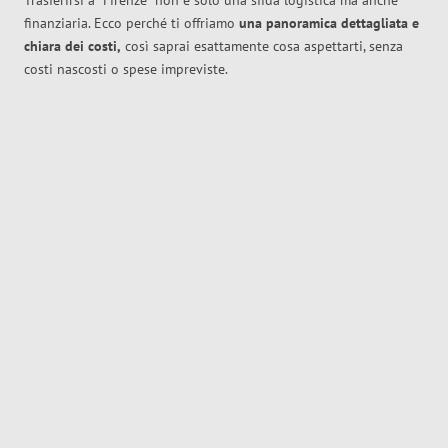
Trasferirsi a
Firenze
non è solo una sfida logistica ma anche
finanziaria. Ecco perché ti offriamo
una panoramica dettagliata e
chiara dei costi,
così saprai esattamente cosa aspettarti, senza
costi nascosti o spese impreviste.