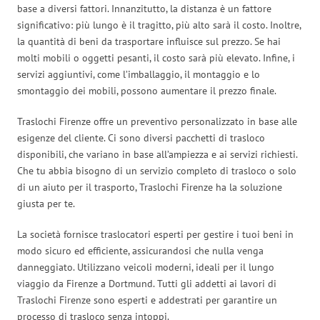
base a diversi fattori. Innanzitutto, la distanza è un fattore
significativo: più lungo è il tragitto, più alto sarà il costo. Inoltre,
la quantità di beni da trasportare influisce sul prezzo. Se hai
molti mobili o oggetti pesanti, il costo sarà più elevato. Infine, i
servizi aggiuntivi, come l’imballaggio, il montaggio e lo
smontaggio dei mobili, possono aumentare il prezzo finale.
Traslochi Firenze offre un preventivo personalizzato in base alle
esigenze del cliente. Ci sono diversi pacchetti di trasloco
disponibili, che variano in base all’ampiezza e ai servizi richiesti.
Che tu abbia bisogno di un servizio completo di trasloco o solo
di un aiuto per il trasporto, Traslochi Firenze ha la soluzione
giusta per te.
La società fornisce traslocatori esperti per gestire i tuoi beni in
modo sicuro ed efficiente, assicurandosi che nulla venga
danneggiato. Utilizzano veicoli moderni, ideali per il lungo
viaggio da Firenze a Dortmund. Tutti gli addetti ai lavori di
Traslochi Firenze sono esperti e addestrati per garantire un
processo di trasloco senza intoppi.