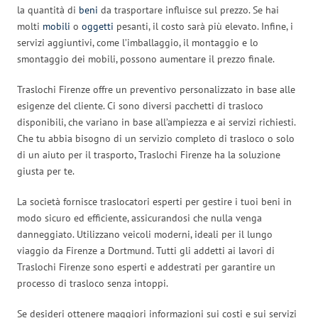
la quantità di
beni
da trasportare influisce sul prezzo. Se hai
molti
mobili
o
oggetti
pesanti, il costo sarà più elevato. Infine, i
servizi aggiuntivi, come l’imballaggio, il montaggio e lo
smontaggio dei mobili, possono aumentare il prezzo finale.
Traslochi Firenze offre un preventivo personalizzato in base alle
esigenze del cliente. Ci sono diversi pacchetti di trasloco
disponibili, che variano in base all’ampiezza e ai servizi richiesti.
Che tu abbia bisogno di un servizio completo di trasloco o solo
di un aiuto per il trasporto, Traslochi Firenze ha la soluzione
giusta per te.
La società fornisce traslocatori esperti per gestire i tuoi beni in
modo sicuro ed efficiente, assicurandosi che nulla venga
danneggiato. Utilizzano veicoli moderni, ideali per il lungo
viaggio da Firenze a Dortmund. Tutti gli addetti ai lavori di
Traslochi Firenze sono esperti e addestrati per garantire un
processo di trasloco senza intoppi.
Se desideri ottenere maggiori informazioni sui costi e sui servizi