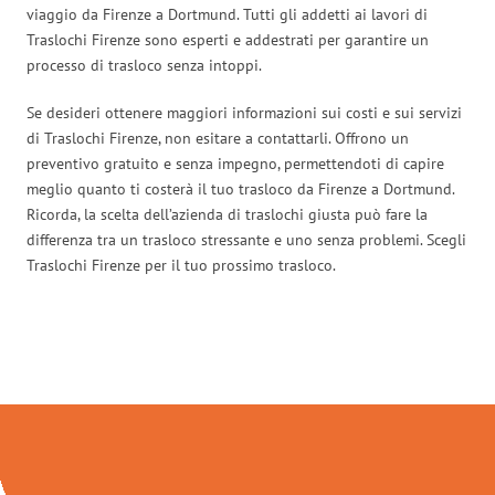
viaggio da Firenze a Dortmund. Tutti gli addetti ai lavori di
Traslochi Firenze sono esperti e addestrati per garantire un
processo di trasloco senza intoppi.
Se desideri ottenere maggiori informazioni sui costi e sui servizi
di Traslochi Firenze, non esitare a contattarli. Offrono un
preventivo gratuito e senza impegno, permettendoti di capire
meglio quanto ti costerà il tuo trasloco da Firenze a Dortmund.
Ricorda, la scelta dell’azienda di traslochi giusta può fare la
differenza tra un trasloco stressante e uno senza problemi. Scegli
Traslochi Firenze per il tuo prossimo trasloco.
Traslochi Firenze in numeri: