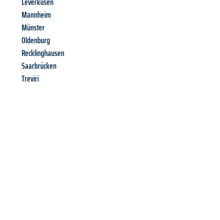
Leverkusen
Mannheim
Münster
Oldenburg
Recklinghausen
Saarbrücken
Treviri
Richiedi ora la tua
offerta
al
miglior
prezzo !
Inviateci adesso la vostra richiesta non vincolante e
assicuratevi la vostra
offerta di trasloco per le vostre esigenze