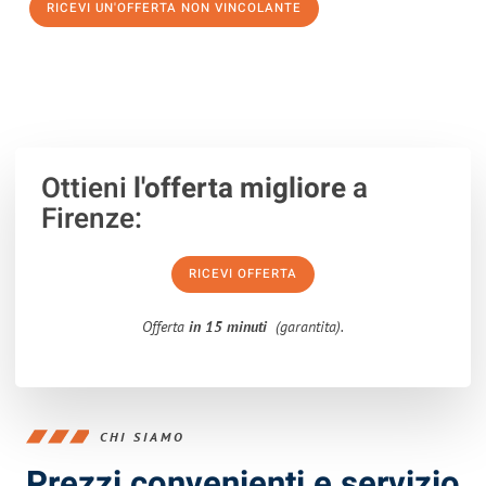
RICEVI UN'OFFERTA NON VINCOLANTE
100% non vincolante – Risposta garantita entro 15 minuti.
Ottieni
l'offerta migliore
a
Firenze:
RICEVI OFFERTA
Offerta
in 15 minuti
(garantita).
CHI SIAMO
Prezzi convenienti e servizio