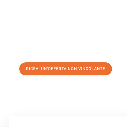
Gütersloh
Il tuo trasloco Firenze Gütersloh può essere così facile!
servizio di prima classe
e assicurati i
migliori prezzi in 
Richiedo ora la tua offerta personalizzata e fai il prim
trasloco senza stress a Gütersloh
RICEVI UN'OFFERTA NON VINCOLANTE
100% non vincolante – Risposta garantita entro 15 minuti.