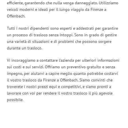
efficiente, garantendo che nulla venga danneggiato. Utilizziamo
veicoli moderni e ideali per il lungo viaggio da Firenze a
Offenbach.
Tutti i nostri dipendenti sono esperti e addestrati per garantire
un processo di trasloco senza intoppi. Sono in grado di gestire
una varietà di situazioni e di problemi che possono sorgere
durante un trasloco.
Vi incoraggiamo a contattare l’azienda per ulteriori informazioni
sui costi e sui servizi. Offriamo un preventivo gratuito e senza
impegno, per aiutarvi a capire meglio quanto potrebbe costarvi
il vostro trasloco da Firenze a Offenbach. Siamo convinti che
troverete i nostri prezzi equi e competitivi, e siamo pronti a
lavorare con voi per rendere il vostro trasloco il più agevole
possibile.
Traslochi Firenze in numeri: