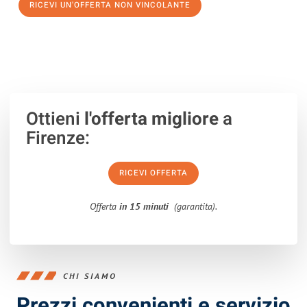
RICEVI UN'OFFERTA NON VINCOLANTE
100% non vincolante – Risposta garantita entro 15 minuti.
Ottieni
l'offerta migliore
a
Firenze:
RICEVI OFFERTA
Offerta
in 15 minuti
(garantita).
CHI SIAMO
Prezzi convenienti e servizio