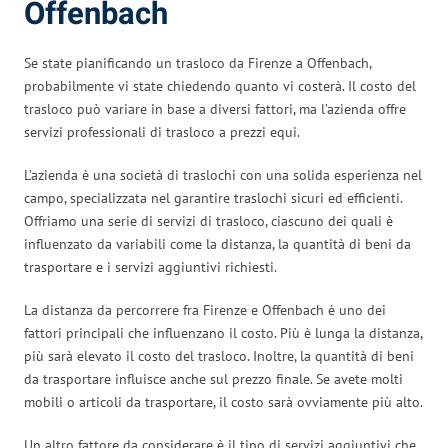
Offenbach
Se state pianificando un trasloco da Firenze a Offenbach,
probabilmente vi state chiedendo quanto vi costerà. Il costo del
trasloco può variare in base a diversi fattori, ma l’azienda offre
servizi professionali di trasloco a prezzi equi.
L’azienda è una società di traslochi con una solida esperienza nel
campo, specializzata nel garantire traslochi sicuri ed efficienti.
Offriamo una serie di servizi di trasloco, ciascuno dei quali è
influenzato da variabili come la distanza, la quantità di beni da
trasportare e i servizi aggiuntivi richiesti.
La distanza da percorrere fra Firenze e Offenbach è uno dei
fattori principali che influenzano il costo. Più è lunga la distanza,
più sarà elevato il costo del trasloco. Inoltre, la quantità di beni
da trasportare influisce anche sul prezzo finale. Se avete molti
mobili o articoli da trasportare, il costo sarà ovviamente più alto.
Un altro fattore da considerare è il tipo di servizi aggiuntivi che