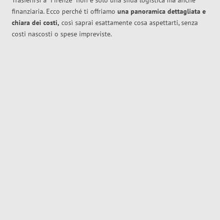
Trasferirsi a
Firenze
non è solo una sfida logistica ma anche
finanziaria. Ecco perché ti offriamo
una panoramica dettagliata e
chiara dei costi,
così saprai esattamente cosa aspettarti, senza
costi nascosti o spese impreviste.