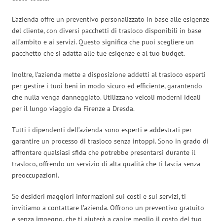
L’azienda offre un preventivo personalizzato in base alle esigenze
del cliente, con diversi pacchetti di trasloco disponibili in base
all’ambito e ai servizi. Questo significa che puoi scegliere un
pacchetto che si adatta alle tue esigenze e al tuo budget.
Inoltre, l’azienda mette a disposizione addetti al trasloco esperti
per gestire i tuoi beni in modo sicuro ed efficiente, garantendo
che nulla venga danneggiato. Utilizzano veicoli moderni ideali
per il lungo viaggio da Firenze a Dresda.
Tutti i dipendenti dell’azienda sono esperti e addestrati per
garantire un processo di trasloco senza intoppi. Sono in grado di
affrontare qualsiasi sfida che potrebbe presentarsi durante il
trasloco, offrendo un servizio di alta qualità che ti lascia senza
preoccupazioni.
Se desideri maggiori informazioni sui costi e sui servizi, ti
invitiamo a contattare l’azienda. Offrono un preventivo gratuito
e senza impegno, che ti aiuterà a capire meglio il costo del tuo