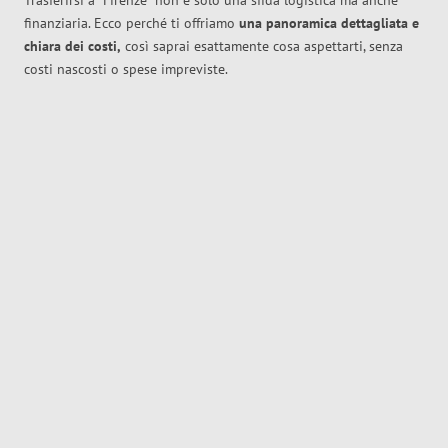
Trasferirsi a
Firenze
non è solo una sfida logistica ma anche
finanziaria. Ecco perché ti offriamo
una panoramica dettagliata e
chiara dei costi,
così saprai esattamente cosa aspettarti, senza
costi nascosti o spese impreviste.