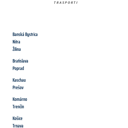
TRASPORTI​
Banská Bystrica
Nitra
Žilina
Bratislava
Poprad
Kaschau
Prešov
Komárno
Trenčín
Košice
Trnava