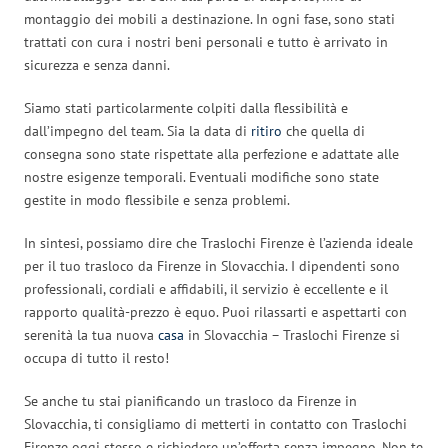
montaggio dei mobili a destinazione. In ogni fase, sono stati
trattati con cura i nostri beni personali e tutto è arrivato in
sicurezza e senza danni.
Siamo stati particolarmente colpiti dalla flessibilità e
dall’impegno del team. Sia la data di
ritiro
che quella di
consegna sono state rispettate alla perfezione e adattate alle
nostre esigenze temporali. Eventuali modifiche sono state
gestite in modo flessibile e senza problemi.
In sintesi, possiamo dire che Traslochi Firenze è l’azienda ideale
per il tuo trasloco da Firenze in Slovacchia. I dipendenti sono
professionali, cordiali e affidabili, il servizio è eccellente e il
rapporto qualità-prezzo è equo. Puoi rilassarti e aspettarti con
serenità la tua nuova
casa
in Slovacchia – Traslochi Firenze si
occupa di tutto il resto!
Se anche tu stai pianificando un trasloco da Firenze in
Slovacchia, ti consigliamo di metterti in contatto con Traslochi
Firenze oggi stesso e richiedere un’offerta senza impegno. Non te