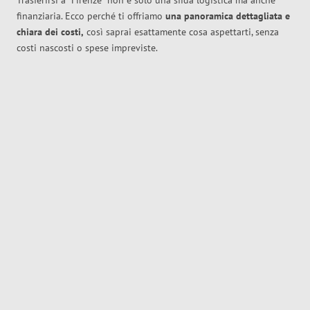
Trasferirsi a
Firenze
non è solo una sfida logistica ma anche
finanziaria. Ecco perché ti offriamo
una panoramica dettagliata e
chiara dei costi,
così saprai esattamente cosa aspettarti, senza
costi nascosti o spese impreviste.