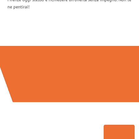
ne pentirai!
Traslochi Firenze in numeri: