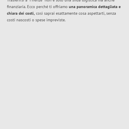
Trasferirsi a
Firenze
non è solo una sfida logistica ma anche
finanziaria. Ecco perché ti offriamo
una panoramica dettagliata e
chiara dei costi,
così saprai esattamente cosa aspettarti, senza
costi nascosti o spese impreviste.