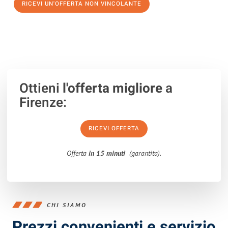
RICEVI UN'OFFERTA NON VINCOLANTE
100% non vincolante – Risposta garantita entro 15 minuti.
Ottieni
l'offerta migliore
a
Firenze:
RICEVI OFFERTA
Offerta
in 15 minuti
(garantita).
CHI SIAMO
Prezzi convenienti e servizio