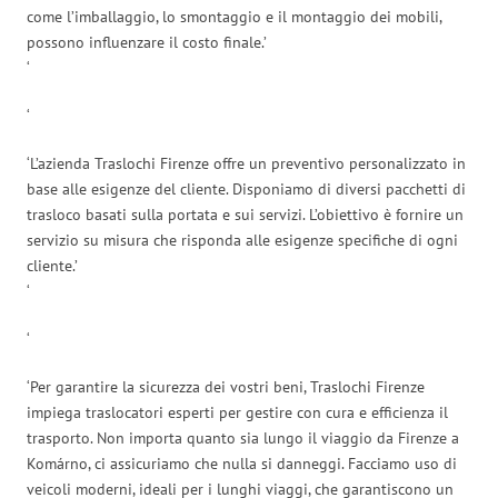
come l’imballaggio, lo smontaggio e il montaggio dei mobili,
possono influenzare il costo finale.’
‘
‘
‘L’azienda Traslochi Firenze offre un preventivo personalizzato in
base alle esigenze del cliente. Disponiamo di diversi pacchetti di
trasloco basati sulla portata e sui servizi. L’obiettivo è fornire un
servizio su misura che risponda alle esigenze specifiche di ogni
cliente.’
‘
‘
‘Per garantire la sicurezza dei vostri beni, Traslochi Firenze
impiega traslocatori esperti per gestire con cura e efficienza il
trasporto. Non importa quanto sia lungo il viaggio da Firenze a
Komárno, ci assicuriamo che nulla si danneggi. Facciamo uso di
veicoli moderni, ideali per i lunghi viaggi, che garantiscono un