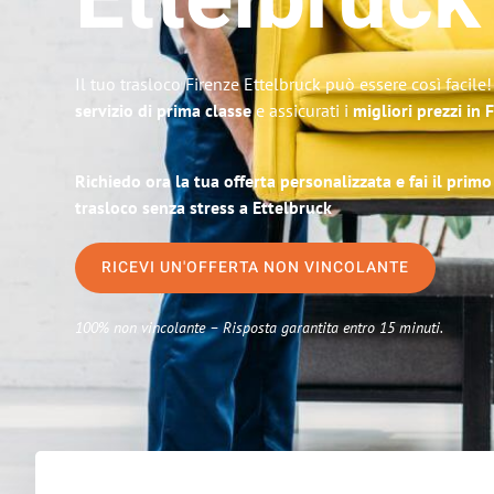
Ettelbruck
Il tuo trasloco Firenze Ettelbruck può essere così facile
servizio di prima classe
e assicurati i
migliori prezzi in 
Richiedo ora la tua offerta personalizzata e fai il prim
trasloco senza stress a Ettelbruck
RICEVI UN'OFFERTA NON VINCOLANTE
100% non vincolante – Risposta garantita entro 15 minuti.