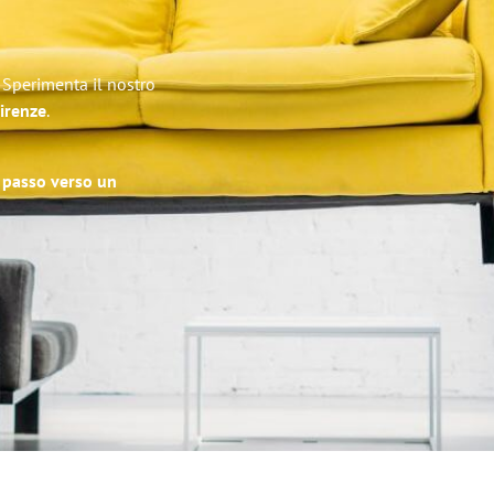
! Sperimenta il nostro
Firenze
.
o passo verso un