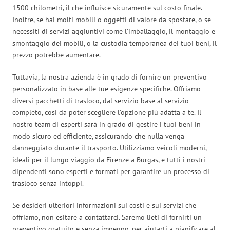
1500 chilometri, il che influisce sicuramente sul costo finale.
Inoltre, se hai molti mobili o oggetti di valore da spostare, o se
necessiti di servizi aggiuntivi come l’imballaggio, il montaggio e
smontaggio dei mobili, o la custodia temporanea dei tuoi beni, il
prezzo potrebbe aumentare.
Tuttavia, la nostra azienda è in grado di fornire un preventivo
personalizzato in base alle tue esigenze specifiche. Offriamo
diversi pacchetti di trasloco, dal servizio base al servizio
completo, così da poter scegliere l’opzione più adatta a te. Il
nostro team di esperti sarà in grado di gestire i tuoi beni in
modo sicuro ed efficiente, assicurando che nulla venga
danneggiato durante il trasporto. Utilizziamo veicoli moderni,
ideali per il lungo viaggio da Firenze a Burgas, e tutti i nostri
dipendenti sono esperti e formati per garantire un processo di
trasloco senza intoppi.
Se desideri ulteriori informazioni sui costi e sui servizi che
offriamo, non esitare a contattarci. Saremo lieti di fornirti un
preventivo gratuito e senza impegno, per aiutarti a pianificare al