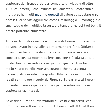
traslocare da Firenze a Burgas comporta un viaggio di oltre
1500 chilometri, il che influisce sicuramente sul costo finale.
Inoltre, se hai molti
mobili
o
oggetti
di valore da spostare, o se
necessiti di servizi aggiuntivi come l’imballaggio, il montaggio e
smontaggio dei mobili, o la custodia temporanea dei tuoi beni, il
prezzo potrebbe aumentare.
Tuttavia, la nostra azienda è in grado di fornire un preventivo
personalizzato in base alle tue esigenze specifiche. Offriamo
diversi pacchetti di trasloco, dal servizio base al servizio
completo, così da poter scegliere l’opzione più adatta a te. Il
nostro team di esperti sarà in grado di gestire i tuoi beni in
modo sicuro ed efficiente, assicurando che nulla venga
danneggiato durante il trasporto. Utilizziamo veicoli moderni,
ideali per il lungo viaggio da Firenze a Burgas, e tutti i nostri
dipendenti sono esperti e formati per garantire un processo di
trasloco senza intoppi.
Se desideri ulteriori informazioni sui costi e sui servizi che
offriamo, non esitare a contattarci. Saremo lieti di fornirti un