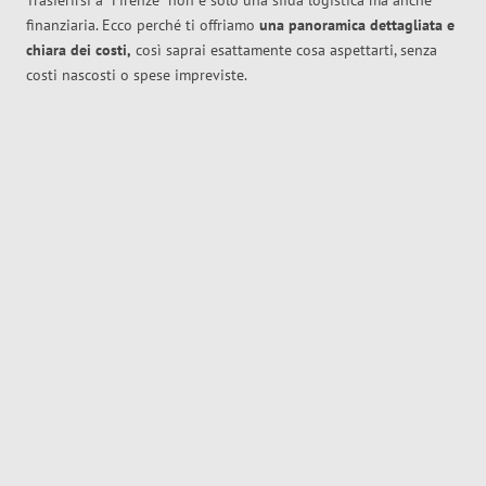
Trasferirsi a
Firenze
non è solo una sfida logistica ma anche
finanziaria. Ecco perché ti offriamo
una panoramica dettagliata e
chiara dei costi,
così saprai esattamente cosa aspettarti, senza
costi nascosti o spese impreviste.