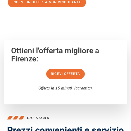
RICEVI UN'OFFERTA NON VINCOLANTE
100% non vincolante – Risposta garantita entro 15 minuti.
Ottieni
l'offerta migliore
a
Firenze:
RICEVI OFFERTA
Offerta
in 15 minuti
(garantita).
CHI SIAMO
Prezzi convenienti e servizio