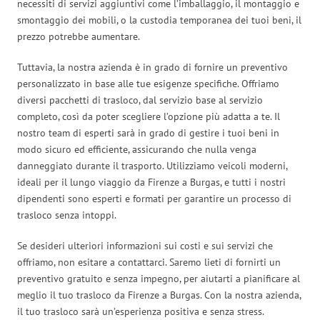
necessiti di servizi aggiuntivi come l’imballaggio, il montaggio e
smontaggio dei mobili, o la custodia temporanea dei tuoi beni, il
prezzo potrebbe aumentare.
Tuttavia, la nostra azienda è in grado di fornire un preventivo
personalizzato in base alle tue esigenze specifiche. Offriamo
diversi pacchetti di trasloco, dal servizio base al servizio
completo, così da poter scegliere l’opzione più adatta a te. Il
nostro team di esperti sarà in grado di gestire i tuoi beni in
modo sicuro ed efficiente, assicurando che nulla venga
danneggiato durante il trasporto. Utilizziamo veicoli moderni,
ideali per il lungo viaggio da Firenze a Burgas, e tutti i nostri
dipendenti sono esperti e formati per garantire un processo di
trasloco senza intoppi.
Se desideri ulteriori informazioni sui costi e sui servizi che
offriamo, non esitare a contattarci. Saremo lieti di fornirti un
preventivo gratuito e senza impegno, per aiutarti a pianificare al
meglio il tuo trasloco da Firenze a Burgas. Con la nostra azienda,
il tuo trasloco sarà un’esperienza positiva e senza stress.