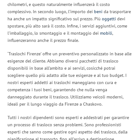
chilometri, e questo naturalmente influenzerà il costo
complessivo. In secondo luogo, l’importo dei
beni
da trasportare
ha anche un impatto significativo sul prezzo. Più
oggetti
devi
spostare, più alto sarà il costo. Infine, i servizi aggiuntivi, come
l’imballaggio, lo smontaggio e il montaggio dei
mobili
,
influenzeranno anche il prezzo finale.
‘Traslochi Firenze’ offre un preventivo personalizzato in base alle
esigenze del cliente. Abbiamo diversi pacchetti di trasloco
disponibili in base all’ambito e ai servizi, cosicché potrai
scegliere quello più adatto alle tue esigenze e al tuo budget. I
nostri esperti addetti ai traslochi maneggiano con cura e
competenza i tuoi beni, garantendo che nulla venga
danneggiato durante il trasloco. Utilizziamo veicoli moderni,
ideali per il lungo viaggio da Firenze a Chaskovo.
Tutti i nostri dipendenti sono esperti e addestrati per garantire
un processo di trasloco senza problemi. Sono professionisti
esperti che sanno come gestire ogni aspetto del trasloco, dalla
pianificazione al trasporto, fino all’arrivo a destinazione.