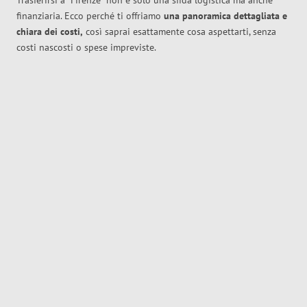
Trasferirsi a
Firenze
non è solo una sfida logistica ma anche
finanziaria. Ecco perché ti offriamo
una panoramica dettagliata e
chiara dei costi,
così saprai esattamente cosa aspettarti, senza
costi nascosti o spese impreviste.