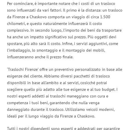
Per cominciare, è importante notare che i costi di un trasloco
sono influenzati da vari fattori. Il primo è la distanza: un trasloco
da Firenze a Chaskovo comporta un viaggio di circa 1.500
chilometri, e questo naturalmente influenzerà il costo
complessivo. In secondo luogo, l’importo dei beni da trasportare
ha anche un impatto significativo sul prezzo. Più oggetti devi
spostare, più alto sarà il costo. Infine, i servizi aggiuntivi, come
l’imballaggio, lo smontaggio e il montaggio dei mobili,
influenzeranno anche il prezzo finale.
‘Traslochi Firenze’ offre un preventivo personalizzato in base alle
esigenze del cliente. Abbiamo diversi pacchetti di trasloco
disponibili in base all’ambito e ai servizi, cosicché potrai
scegliere quello più adatto alle tue esigenze e al tuo budget. I
nostri esperti addetti ai traslochi maneggiano con cura e
competenza i tuoi beni, garantendo che nulla venga
danneggiato durante il trasloco. Utilizziamo veicoli moderni,
ideali per il lungo viaggio da Firenze a Chaskovo.
Tutti i nostri dipendenti sono esperti e addestrati per garantire