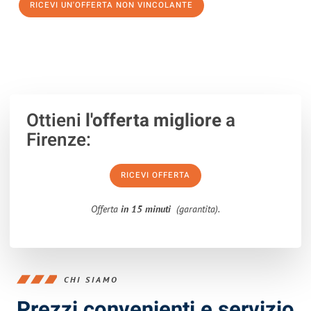
RICEVI UN'OFFERTA NON VINCOLANTE
100% non vincolante – Risposta garantita entro 15 minuti.
Ottieni
l'offerta migliore
a
Firenze:
RICEVI OFFERTA
Offerta
in 15 minuti
(garantita).
CHI SIAMO
Prezzi convenienti e servizio