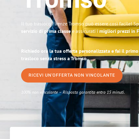
Tromso
Il tuo trasloco Firenze Tromso può essere così facile! S
servizio di prima classe
e assicurati i
migliori prezzi in 
Richiedo ora la tua offerta personalizzata e fai il prim
trasloco senza stress a Tromso
RICEVI UN'OFFERTA NON VINCOLANTE
100% non vincolante – Risposta garantita entro 15 minuti.