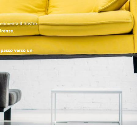
perimenta il nostro
Firenze
.
o passo verso un