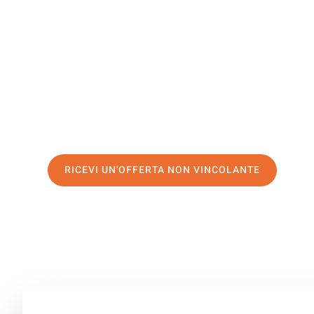
Trondhei
Il tuo trasloco Firenze Trondheim può essere così facile
servizio di prima classe
e assicurati i
migliori prezzi in 
Richiedo ora la tua offerta personalizzata e fai il prim
trasloco senza stress a Trondheim
RICEVI UN'OFFERTA NON VINCOLANTE
100% non vincolante – Risposta garantita entro 15 minuti.