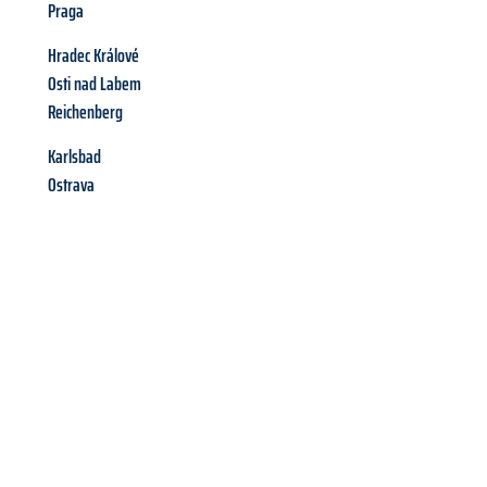
Praga
Hradec Králové
Osti nad Labem
Reichenberg
Karlsbad
Ostrava
Richiedi ora la tua
offerta
al
miglior
prezzo !
Inviateci adesso la vostra richiesta non vincolante e