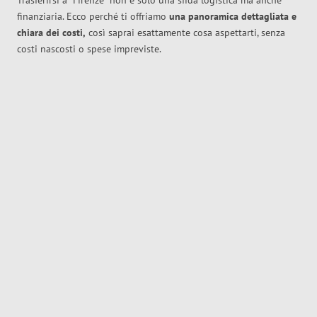
Trasferirsi a
Firenze
non è solo una sfida logistica ma anche
finanziaria. Ecco perché ti offriamo
una panoramica dettagliata e
chiara dei costi,
così saprai esattamente cosa aspettarti, senza
costi nascosti o spese impreviste.