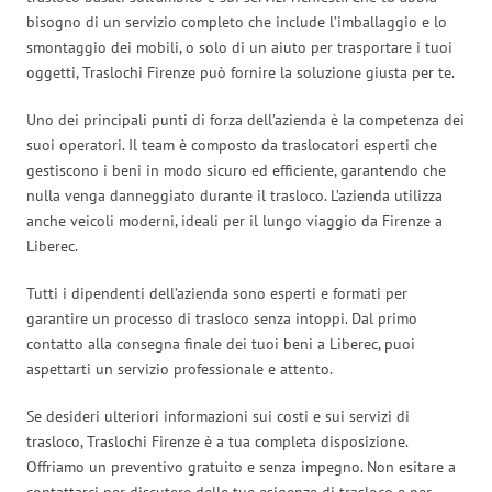
bisogno di un servizio completo che include l’imballaggio e lo
smontaggio dei mobili, o solo di un aiuto per trasportare i tuoi
oggetti, Traslochi Firenze può fornire la soluzione giusta per te.
Uno dei principali punti di forza dell’azienda è la competenza dei
suoi operatori. Il team è composto da traslocatori esperti che
gestiscono i beni in modo sicuro ed efficiente, garantendo che
nulla venga danneggiato durante il trasloco. L’azienda utilizza
anche veicoli moderni, ideali per il lungo viaggio da Firenze a
Liberec.
Tutti i dipendenti dell’azienda sono esperti e formati per
garantire un processo di trasloco senza intoppi. Dal primo
contatto alla consegna finale dei tuoi beni a Liberec, puoi
aspettarti un servizio professionale e attento.
Se desideri ulteriori informazioni sui costi e sui servizi di
trasloco, Traslochi Firenze è a tua completa disposizione.
Offriamo un preventivo gratuito e senza impegno. Non esitare a
contattarci per discutere delle tue esigenze di trasloco e per