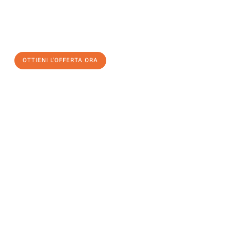
assicuratevi la vostra
offerta di trasloco per le vostre esigenze
a Firenze
al miglior prezzo! Approfitta dell’occasione per
un
trasloco senza stress
e con il massimo comfort:
OTTIENI L'OFFERTA ORA