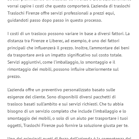
vorrai capire i costi che questo comporterà. L’azienda di traslochi
Traslochi Firenze offre servizi professionali a prezzi equi,
guidandoti passo dopo passo in questo processo.
I costi di un trasloco possono variare in base a diversi fattori. La
distanza tra Firenze e Liberec, ad esempio, è uno dei fattori
principali che influenzerà il prezzo. Inoltre, l’ammontare dei beni
da trasportare avrà un impatto significativo sul costo totale.
Servizi aggiuntivi, come l’imballaggio, lo smontaggio e il
rimontaggio dei mobili, possono influire ulteriormente sul
prezzo.
L’azienda offre un preventivo personalizzato basato sulle
esigenze del cliente. Sono disponibili diversi pacchetti di
trasloco basati sull’ambito e sui servizi richiesti. Che tu abbia
bisogno di un servizio completo che include l’imballaggio e lo
smontaggio dei mobili, o solo di un aiuto per trasportare i tuoi
oggetti, Traslochi Firenze può fornire la soluzione giusta per te.
Uno dei principali punti di forza dell’azienda è la competenza dei