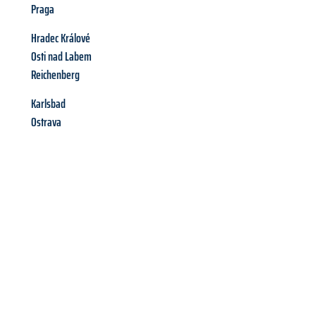
Praga
Hradec Králové
Osti nad Labem
Reichenberg
Karlsbad
Ostrava
Richiedi ora la tua
offerta
al
miglior
prezzo !
Inviateci adesso la vostra richiesta non vincolante e