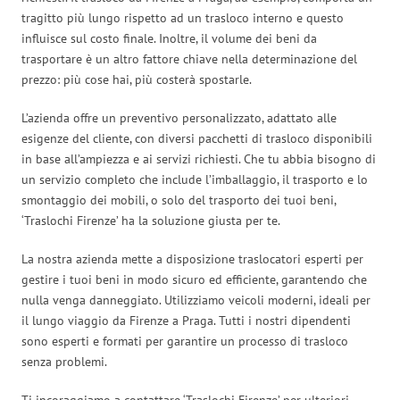
tragitto più lungo rispetto ad un trasloco interno e questo
influisce sul costo finale. Inoltre, il volume dei beni da
trasportare è un altro fattore chiave nella determinazione del
prezzo: più cose hai, più costerà spostarle.
L’azienda offre un preventivo personalizzato, adattato alle
esigenze del cliente, con diversi pacchetti di trasloco disponibili
in base all’ampiezza e ai servizi richiesti. Che tu abbia bisogno di
un servizio completo che include l’imballaggio, il trasporto e lo
smontaggio dei mobili, o solo del trasporto dei tuoi beni,
‘Traslochi Firenze’ ha la soluzione giusta per te.
La nostra azienda mette a disposizione traslocatori esperti per
gestire i tuoi beni in modo sicuro ed efficiente, garantendo che
nulla venga danneggiato. Utilizziamo veicoli moderni, ideali per
il lungo viaggio da Firenze a Praga. Tutti i nostri dipendenti
sono esperti e formati per garantire un processo di trasloco
senza problemi.
Ti incoraggiamo a contattare ‘Traslochi Firenze’ per ulteriori