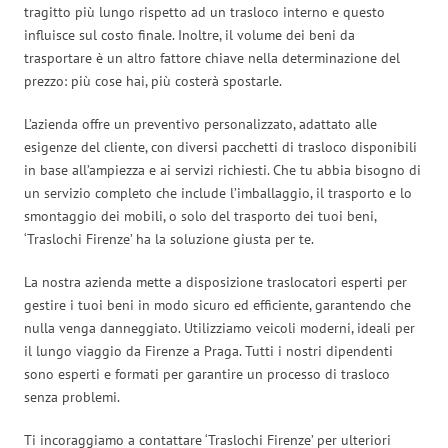
tragitto più lungo rispetto ad un trasloco interno e questo
influisce sul costo finale. Inoltre, il volume dei beni da
trasportare è un altro fattore chiave nella determinazione del
prezzo: più cose hai, più costerà spostarle.
L’azienda offre un preventivo personalizzato, adattato alle
esigenze del cliente, con diversi pacchetti di trasloco disponibili
in base all’ampiezza e ai servizi richiesti. Che tu abbia bisogno di
un servizio completo che include l’imballaggio, il trasporto e lo
smontaggio dei mobili, o solo del trasporto dei tuoi beni,
‘Traslochi Firenze’ ha la soluzione giusta per te.
La nostra azienda mette a disposizione traslocatori esperti per
gestire i tuoi beni in modo sicuro ed efficiente, garantendo che
nulla venga danneggiato. Utilizziamo veicoli moderni, ideali per
il lungo viaggio da Firenze a Praga. Tutti i nostri dipendenti
sono esperti e formati per garantire un processo di trasloco
senza problemi.
Ti incoraggiamo a contattare ‘Traslochi Firenze’ per ulteriori