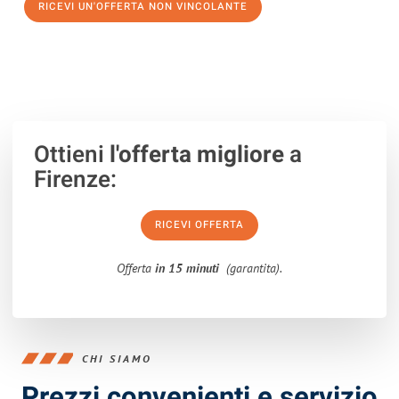
RICEVI UN'OFFERTA NON VINCOLANTE
100% non vincolante – Risposta garantita entro 15 minuti.
Ottieni
l'offerta migliore
a
Firenze:
RICEVI OFFERTA
Offerta
in 15 minuti
(garantita).
CHI SIAMO
Prezzi convenienti e servizio