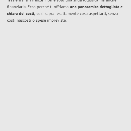
Trasferirsi a
Firenze
non è solo una sfida logistica ma anche
finanziaria. Ecco perché ti offriamo
una panoramica dettagliata e
chiara dei costi,
così saprai esattamente cosa aspettarti, senza
costi nascosti o spese impreviste.