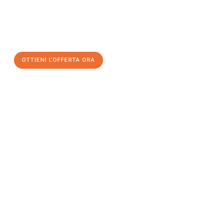
assicuratevi la vostra
offerta di trasloco per le vostre esigenze
a Firenze
al miglior prezzo! Approfitta dell’occasione per
un
trasloco senza stress
e con il massimo comfort:
OTTIENI L'OFFERTA ORA