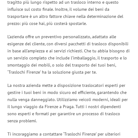
tragitto più lungo rispetto ad un trasloco interno e questo
influisce sul costo finale. Inoltre, il volume dei beni da
trasportare è un altro fattore chiave nella determinazione del
prezzo: più cose hai, più costerà spostarle.
L’azienda offre un preventivo personalizzato, adattato alle
esigenze del cliente, con diversi pacchetti di trasloco disponibili
in base all’ampiezza e ai servizi richiesti. Che tu abbia bisogno di
un servizio completo che include l’imballaggio, il trasporto e lo
smontaggio dei mobili, o solo del trasporto dei tuoi beni,
‘Traslochi Firenze’ ha la soluzione giusta per te.
La nostra azienda mette a disposizione traslocatori esperti per
gestire i tuoi beni in modo sicuro ed efficiente, garantendo che
nulla venga danneggiato. Utilizziamo veicoli moderni, ideali per
il lungo viaggio da Firenze a Praga. Tutti i nostri dipendenti
sono esperti e formati per garantire un processo di trasloco
senza problemi.
Ti incoraggiamo a contattare ‘Traslochi Firenze’ per ulteriori