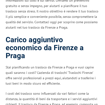
informazioni sui costi e sui servizi. Offriamo un preventivo
gratuito e senza impegno, per aiutarti a pianificare il tuo
trasloco senza stress. Il nostro obiettivo è rendere il tuo trasloco
il più semplice e conveniente possibile, senza compromettere la
qualità del servizio. Contattaci oggi per scoprire come possiamo
aiutarti nel tuo trasloco da Firenze a Praga.
Carico aggiuntivo
economico da Firenze a
Praga
Stai pianificando un trasloco da Firenze a Praga e vuoi capire
quali saranno i costi? L’azienda di traslochi ‘Traslochi Firenze’
offre servizi professionali a prezzi equi, aiutandoti a trasferire i
tuoi beni in modo sicuro ed efficiente.
I costi del trasloco sono influenzati da vari fattori come la
distanza, la quantità di beni da trasportare e i servizi aggiuntivi
richiesti. Il trasloco da Firenze a Praga, ad esempio, comporta un