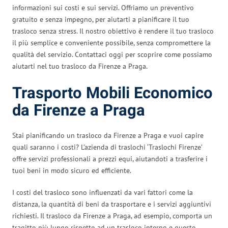
informazioni sui costi e sui servizi. Offriamo un preventivo
gratuito e senza impegno, per aiutarti a pianificare il tuo
trasloco senza stress. Il nostro obiettivo è rendere il tuo trasloco
il più semplice e conveniente possibile, senza compromettere la
qualità del servizio. Contattaci oggi per scoprire come possiamo
aiutarti nel tuo trasloco da Firenze a Praga.
Trasporto Mobili Economico
da Firenze a Praga
Stai pianificando un trasloco da Firenze a Praga e vuoi capire
quali saranno i costi? L’azienda di traslochi ‘Traslochi Firenze’
offre servizi professionali a prezzi equi, aiutandoti a trasferire i
tuoi beni in modo sicuro ed efficiente.
I costi del trasloco sono influenzati da vari fattori come la
distanza, la quantità di beni da trasportare e i servizi aggiuntivi
richiesti. Il trasloco da Firenze a Praga, ad esempio, comporta un
tragitto più lungo rispetto ad un trasloco interno e questo