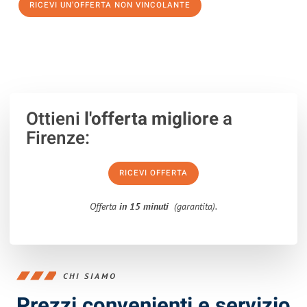
RICEVI UN'OFFERTA NON VINCOLANTE
100% non vincolante – Risposta garantita entro 15 minuti.
Ottieni
l'offerta migliore
a
Firenze:
RICEVI OFFERTA
Offerta
in 15 minuti
(garantita).
CHI SIAMO
Prezzi convenienti e servizio