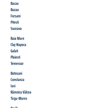
Bacau
Buzau
Focsani
Pitesti
Suceava
Baia Mare
Cluj-Napoca
Galati
Ploiesti
Temesvar
Botosani
Constanza
Iasi
Râmnicu Vâlcea
Tirgu-Mures