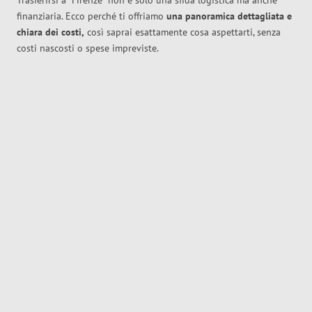
Trasferirsi a
Firenze
non è solo una sfida logistica ma anche
finanziaria. Ecco perché ti offriamo
una panoramica dettagliata e
chiara dei costi,
così saprai esattamente cosa aspettarti, senza
costi nascosti o spese impreviste.