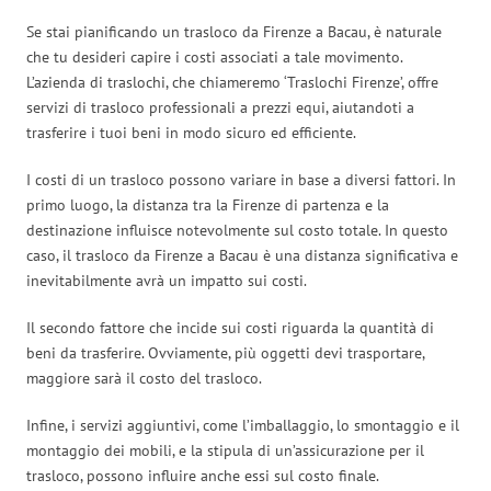
Se stai pianificando un trasloco da Firenze a Bacau, è naturale
che tu desideri capire i costi associati a tale movimento.
L’azienda di traslochi, che chiameremo ‘Traslochi Firenze’, offre
servizi di trasloco professionali a prezzi equi, aiutandoti a
trasferire i tuoi beni in modo sicuro ed efficiente.
I costi di un trasloco possono variare in base a diversi fattori. In
primo luogo, la distanza tra la Firenze di partenza e la
destinazione influisce notevolmente sul costo totale. In questo
caso, il trasloco da Firenze a Bacau è una distanza significativa e
inevitabilmente avrà un impatto sui costi.
Il secondo fattore che incide sui costi riguarda la quantità di
beni da trasferire. Ovviamente, più oggetti devi trasportare,
maggiore sarà il costo del trasloco.
Infine, i servizi aggiuntivi, come l’imballaggio, lo smontaggio e il
montaggio dei mobili, e la stipula di un’assicurazione per il
trasloco, possono influire anche essi sul costo finale.