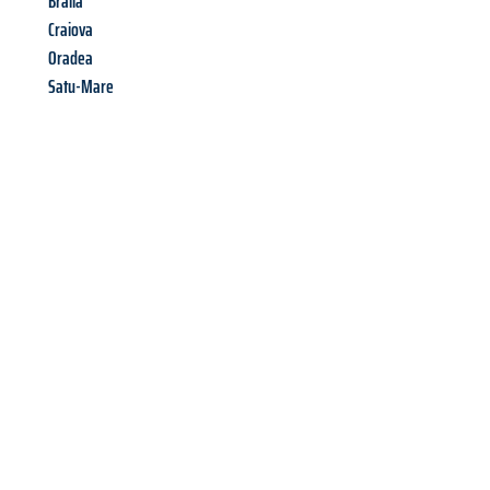
Braila
Craiova
Oradea
Satu-Mare
Richiedi ora la tua
offerta
al
miglior
prezzo !
Inviateci adesso la vostra richiesta non vincolante e
assicuratevi la vostra
offerta di trasloco per le vostre esigenze
a Firenze
al miglior prezzo! Approfitta dell’occasione per
un
trasloco senza stress
e con il massimo comfort: