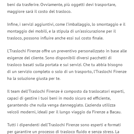
beni da trasferire. Ovviamente, più oggetti devi trasportare,
maggiore sarà il costo del trasloco.
Infine, i servizi aggiuntivi, come l’imballaggio, lo smontaggio e il
montaggio dei mobili, e la stipula di un’assicurazione per il
trasloco, possono influire anche essi sul costo finale.
L’Traslochi Firenze offre un preventivo personalizzato in base alle
esigenze del cliente. Sono disponibili diversi pacchetti di
trasloco basati sulla portata e sui servizi. Che tu abbia bisogno
di un servizio completo o solo di un trasporto, l’Traslochi Firenze
ha la soluzione giusta per te.
Il team dell’Traslochi Firenze è composto da traslocatori esperti,
capaci di gestire i tuoi beni in modo sicuro ed efficiente,
garantendo che nulla venga danneggiato. L’azienda utilizza
veicoli moderni, ideali per il lungo viaggio da Firenze a Bacau.
Tutti i dipendenti dell’Traslochi Firenze sono esperti e formati
per garantire un processo di trasloco fluido e senza stress. La