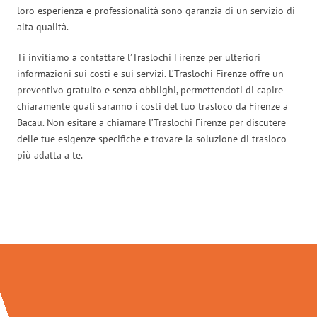
loro esperienza e professionalità sono garanzia di un servizio di
alta qualità.
Ti invitiamo a contattare l’Traslochi Firenze per ulteriori
informazioni sui costi e sui servizi. L’Traslochi Firenze offre un
preventivo gratuito e senza obblighi, permettendoti di capire
chiaramente quali saranno i costi del tuo trasloco da Firenze a
Bacau. Non esitare a chiamare l’Traslochi Firenze per discutere
delle tue esigenze specifiche e trovare la soluzione di trasloco
più adatta a te.
Traslochi Firenze in numeri: