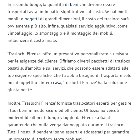
In secondo luogo, la quantità di
beni
che devono essere
trasportati avrà un impatto significativo sul costo. Se hai molti
mobili o
oggetti
di grandi dimensioni, il costo del trasloco sarà
ovviamente più alto. Infine, qualsiasi servizio aggiuntivo, come
l’imballaggio, lo smontaggio e il montaggio dei mobili,
influenzerà il costo finale.
‘Traslochi Firenze’ offre un preventivo personalizzato su misura
per le esigenze del cliente. Offriamo diversi pacchetti di trasloco
basati sull’ambito e sui servizi, che possono essere adattati alle
tue esigenze specifiche. Che tu abbia bisogno di trasportare solo
pochi oggetti o l’intera
casa
, ‘Traslochi Firenze’ ha la soluzione
giusta per te.
Inoltre, ‘Traslochi Firenze’ fornisce traslocatori esperti per gestire
i tuoi beni in modo sicuro ed efficiente. Utilizziamo veicoli
moderni ideali per il lungo viaggio da Firenze a Galati,
garantendo che nulla venga danneggiato durante il trasloco.
Tutti i nostri dipendenti sono esperti e addestrati per garantire
un processo di trasloco senza problemi.