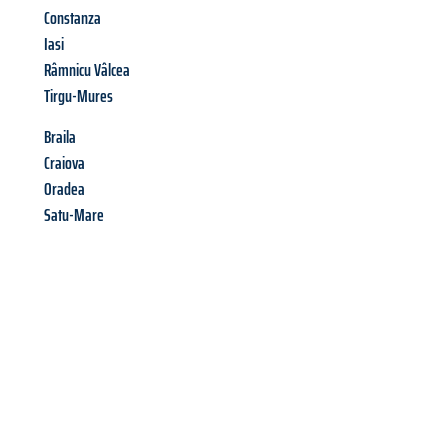
Constanza
Iasi
Râmnicu Vâlcea
Tirgu-Mures
Braila
Craiova
Oradea
Satu-Mare
Richiedi ora la tua
offerta
al
miglior
prezzo !