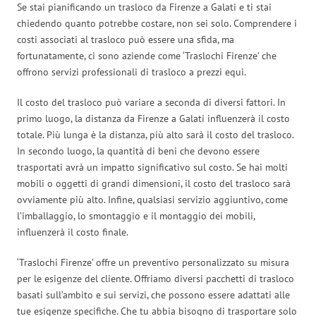
Se stai pianificando un trasloco da Firenze a Galati e ti stai
chiedendo quanto potrebbe costare, non sei solo. Comprendere i
costi associati al trasloco può essere una sfida, ma
fortunatamente, ci sono aziende come ‘Traslochi Firenze’ che
offrono servizi professionali di trasloco a prezzi equi.
Il costo del trasloco può variare a seconda di diversi fattori. In
primo luogo, la distanza da Firenze a Galati influenzerà il costo
totale. Più lunga è la distanza, più alto sarà il costo del trasloco.
In secondo luogo, la quantità di beni che devono essere
trasportati avrà un impatto significativo sul costo. Se hai molti
mobili o oggetti di grandi dimensioni, il costo del trasloco sarà
ovviamente più alto. Infine, qualsiasi servizio aggiuntivo, come
l’imballaggio, lo smontaggio e il montaggio dei mobili,
influenzerà il costo finale.
‘Traslochi Firenze’ offre un preventivo personalizzato su misura
per le esigenze del cliente. Offriamo diversi pacchetti di trasloco
basati sull’ambito e sui servizi, che possono essere adattati alle
tue esigenze specifiche. Che tu abbia bisogno di trasportare solo