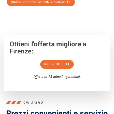
RICEVI UN'OFFERTA NON VINCOLANTE
100% non vincolante – Risposta garantita entro 15 minuti.
Ottieni
l'offerta migliore
a
Firenze:
RICEVI OFFERTA
Offerta
in 15 minuti
(garantita).
CHI SIAMO
Prezzi convenienti e servizio