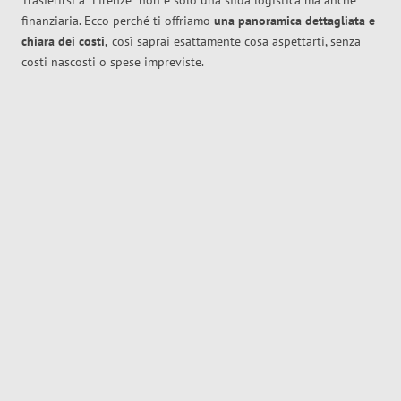
Trasferirsi a
Firenze
non è solo una sfida logistica ma anche
finanziaria. Ecco perché ti offriamo
una panoramica dettagliata e
chiara dei costi,
così saprai esattamente cosa aspettarti, senza
costi nascosti o spese impreviste.