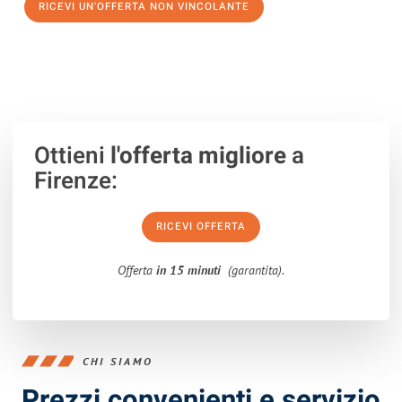
RICEVI UN'OFFERTA NON VINCOLANTE
100% non vincolante – Risposta garantita entro 15 minuti.
Ottieni
l'offerta migliore
a
Firenze:
RICEVI OFFERTA
Offerta
in 15 minuti
(garantita).
CHI SIAMO
Prezzi convenienti e servizio