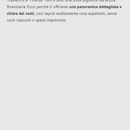
Trasferirsi a
Firenze
non è solo una sfida logistica ma anche
finanziaria. Ecco perché ti offriamo
una panoramica dettagliata e
chiara dei costi,
così saprai esattamente cosa aspettarti, senza
costi nascosti o spese impreviste.