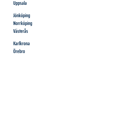
Uppsala
Jönköping
Norrköping
Västerås
Karlkrona
Örebro
Richiedi ora la tua
offerta
al
miglior
prezzo !
Inviateci adesso la vostra richiesta non vincolante e