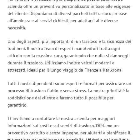
azienda offre un preventivo personalizzato in base alle esigenze
del cliente. Disponiamo di diversi pacchetti di trasloco, in base
all’ampiezza e ai servizi richiesti, per adattarci alle diverse
necessità.
Uno degli aspetti più importanti di un trasloco è la sicurezza dei
tuoi beni. Il nostro team di esperti manutentori tratta ogni
articolo con la massima cura, garantendo che nulla si danneggi
durante il trasloco. Utilizziamo inoltre veicoli moderni e
attrezzati, ideali per il lungo viaggio da Firenze a Karlkrona.
Tutti i nostri dipendenti sono esperti e formati per assicurare un
processo di trasloco fluido e senza stress. La nostra priorità è la
soddisfazione del cliente e faremo tutto il possibile per
garantirlo.
Ti invitiamo a contattare la nostra azienda per maggiori
informazioni sui costi e sui servizi di trasloco. Offriamo un
preventivo gratuito e senza impegno, per aiutarti a pianificare il
tuo trasloco nel miglior modo possibile. Affidati a noi per il tuo