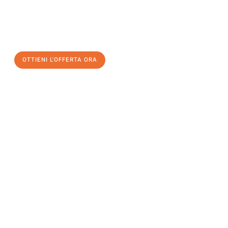
assicuratevi la vostra
offerta di trasloco per le vostre esigenze
a Firenze
al miglior prezzo! Approfitta dell’occasione per
un
trasloco senza stress
e con il massimo comfort:
OTTIENI L'OFFERTA ORA