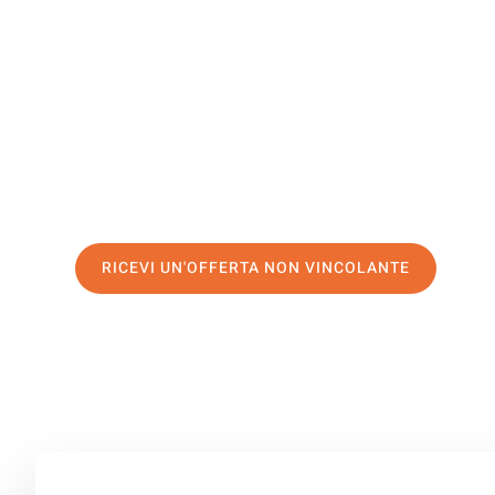
Västerås
Il tuo trasloco Firenze Västerås può essere così facile! 
servizio di prima classe
e assicurati i
migliori prezzi in 
Richiedo ora la tua offerta personalizzata e fai il prim
trasloco senza stress a Västerås
RICEVI UN'OFFERTA NON VINCOLANTE
100% non vincolante – Risposta garantita entro 15 minuti.