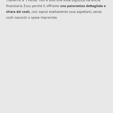
Trasferirsi a
Firenze
non è solo una sfida logistica ma anche
finanziaria. Ecco perché ti offriamo
una panoramica dettagliata e
chiara dei costi,
così saprai esattamente cosa aspettarti, senza
costi nascosti o spese impreviste.