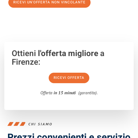
RICEVI UN'OFFERTA NON VINCOLANTE
100% non vincolante – Risposta garantita entro 15 minuti.
Ottieni
l'offerta migliore
a
Firenze:
RICEVI OFFERTA
Offerta
in 15 minuti
(garantita).
CHI SIAMO
Prezzi convenienti e servizio