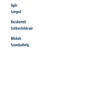
Győr
Szeged
Kecskemét
Székesfehérvár
Miskolc
Szombathely
Richiedi ora la tua
offerta
al
miglior
prezzo !
Inviateci adesso la vostra richiesta non vincolante e