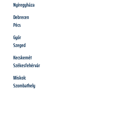
Nyíregyháza
Debrecen
Pécs
Győr
Szeged
Kecskemét
Székesfehérvár
Miskolc
Szombathely
Richiedi ora la tua