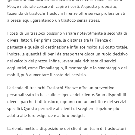
Pécs, è naturale cercare di capire i costi. A questo proposito,
l’azienda di traslochi Traslochi Firenze offre servizi professionali
a prezzi equi, garantendo un trasloco senza stress.
I costi di un trasloco possono variare notevolmente a seconda di
diversi fattori. Per prima cosa, la distanza tra la Firenze di
partenza e quella di destinazione influisce molto sul costo totale.
Inoltre, la quantità di beni da trasportare gioca un ruolo decisivo
nel calcolo del prezzo. Infine, l’eventuale richiesta di servizi
aggiuntivi, come l’imballaggio, il montaggio e lo smontaggio dei
mobili, può aumentare il costo del servizio.
L’azienda di traslochi Traslochi Firenze offre un preventivo
personalizzato in base alle esigenze del cliente. Sono disponibili
diversi pacchetti di trasloco, ognuno con un ambito e dei servizi
specifici. Questo permette ai clienti di scegliere l’opzione più
adatta alle loro esigenze e al loro budget.
L’azienda mette a disposizione dei clienti un team di traslocatori