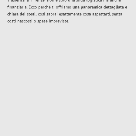
Trasferirsi a
Firenze
non è solo una sfida logistica ma anche
finanziaria. Ecco perché ti offriamo
una panoramica dettagliata e
chiara dei costi,
così saprai esattamente cosa aspettarti, senza
costi nascosti o spese impreviste.