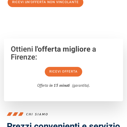
RICEVI UN'OFFERTA NON VINCOLANTE
100% non vincolante – Risposta garantita entro 15 minuti.
Ottieni
l'offerta migliore
a
Firenze:
RICEVI OFFERTA
Offerta
in 15 minuti
(garantita).
CHI SIAMO
Prezzi convenienti e servizio