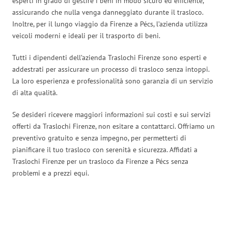
esperti in grado di gestire i beni in modo sicuro ed efficiente,
assicurando che nulla venga danneggiato durante il trasloco.
Inoltre, per il lungo viaggio da Firenze a Pécs, l’azienda utilizza
veicoli moderni e ideali per il trasporto di beni.
Tutti i dipendenti dell’azienda Traslochi Firenze sono esperti e
addestrati per assicurare un processo di trasloco senza intoppi.
La loro esperienza e professionalità sono garanzia di un servizio
di alta qualità.
Se desideri ricevere maggiori informazioni sui costi e sui servizi
offerti da Traslochi Firenze, non esitare a contattarci. Offriamo un
preventivo gratuito e senza impegno, per permetterti di
pianificare il tuo trasloco con serenità e sicurezza. Affidati a
Traslochi Firenze per un trasloco da Firenze a Pécs senza
problemi e a prezzi equi.
Traslochi Firenze in numeri: