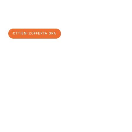
a Firenze
al miglior prezzo! Approfitta dell’occasione per
un
trasloco senza stress
e con il massimo comfort:
OTTIENI L'OFFERTA ORA