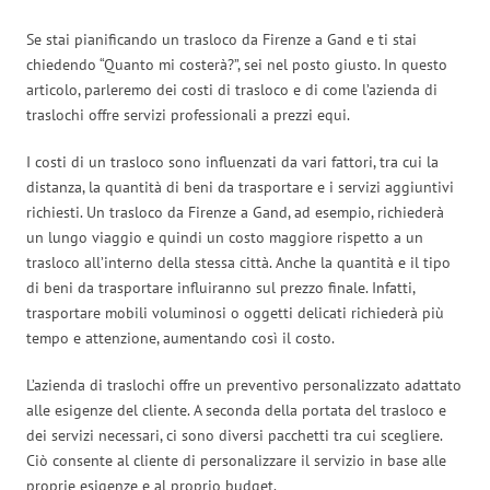
Se stai pianificando un trasloco da Firenze a Gand e ti stai
chiedendo “Quanto mi costerà?”, sei nel posto giusto. In questo
articolo, parleremo dei costi di trasloco e di come l’azienda di
traslochi offre servizi professionali a prezzi equi.
I costi di un trasloco sono influenzati da vari fattori, tra cui la
distanza, la quantità di beni da trasportare e i servizi aggiuntivi
richiesti. Un trasloco da Firenze a Gand, ad esempio, richiederà
un lungo viaggio e quindi un costo maggiore rispetto a un
trasloco all’interno della stessa città. Anche la quantità e il tipo
di beni da trasportare influiranno sul prezzo finale. Infatti,
trasportare mobili voluminosi o oggetti delicati richiederà più
tempo e attenzione, aumentando così il costo.
L’azienda di traslochi offre un preventivo personalizzato adattato
alle esigenze del cliente. A seconda della portata del trasloco e
dei servizi necessari, ci sono diversi pacchetti tra cui scegliere.
Ciò consente al cliente di personalizzare il servizio in base alle
proprie esigenze e al proprio budget.