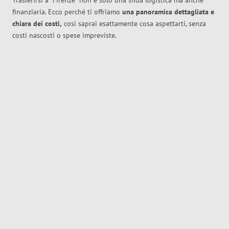
Trasferirsi a
Firenze
non è solo una sfida logistica ma anche
finanziaria. Ecco perché ti offriamo
una panoramica dettagliata e
chiara dei costi,
così saprai esattamente cosa aspettarti, senza
costi nascosti o spese impreviste.