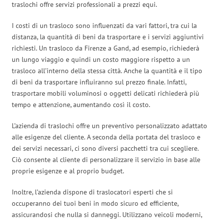
traslochi offre servizi professionali a prezzi equi.
I costi di un trasloco sono influenzati da vari fattori, tra cui la
distanza, la quantità di beni da trasportare e i servizi aggiuntivi
richiesti. Un trasloco da Firenze a Gand, ad esempio, richiederà
un lungo viaggio e quindi un costo maggiore rispetto a un
trasloco all’interno della stessa città. Anche la quantità e il tipo
di beni da trasportare influiranno sul prezzo finale. Infatti,
trasportare mobili voluminosi o oggetti delicati richiederà più
tempo e attenzione, aumentando così il costo.
L’azienda di traslochi offre un preventivo personalizzato adattato
alle esigenze del cliente. A seconda della portata del trasloco e
dei servizi necessari, ci sono diversi pacchetti tra cui scegliere.
Ciò consente al cliente di personalizzare il servizio in base alle
proprie esigenze e al proprio budget.
Inoltre, l’azienda dispone di traslocatori esperti che si
occuperanno dei tuoi beni in modo sicuro ed efficiente,
assicurandosi che nulla si danneggi. Utilizzano veicoli moderni,