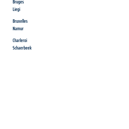
Bruges
Liegi
Bruxelles
Namur
Charleroi
Schaerbeek
Richiedi ora la tua
offerta
al
miglior
prezzo !
Inviateci adesso la vostra richiesta non vincolante e
assicuratevi la vostra
offerta di trasloco per le vostre esigenze