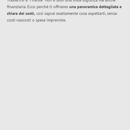
Trasferirsi a
Firenze
non è solo una sfida logistica ma anche
finanziaria. Ecco perché ti offriamo
una panoramica dettagliata e
chiara dei costi,
così saprai esattamente cosa aspettarti, senza
costi nascosti o spese impreviste.