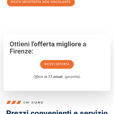
RICEVI UN'OFFERTA NON VINCOLANTE
100% non vincolante – Risposta garantita entro 15 minuti.
Ottieni
l'offerta migliore
a
Firenze:
RICEVI OFFERTA
Offerta
in 15 minuti
(garantita).
CHI SIAMO
Prezzi convenienti e servizio