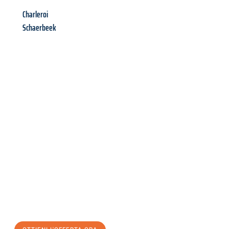
Charleroi
Schaerbeek
Richiedi ora la tua
offerta
al
miglior
prezzo !
Inviateci adesso la vostra richiesta non vincolante e
assicuratevi la vostra
offerta di trasloco per le vostre esigenze
a Firenze
al miglior prezzo! Approfitta dell’occasione per
un
trasloco senza stress
e con il massimo comfort: