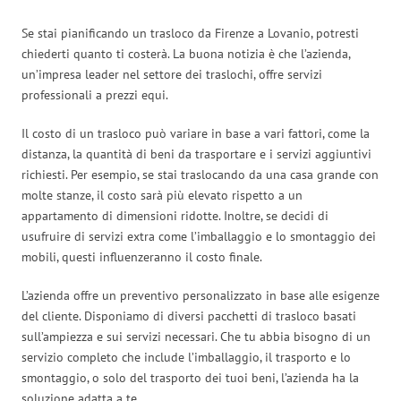
Se stai pianificando un trasloco da Firenze a Lovanio, potresti
chiederti quanto ti costerà. La buona notizia è che l’azienda,
un’impresa leader nel settore dei traslochi, offre servizi
professionali a prezzi equi.
Il costo di un trasloco può variare in base a vari fattori, come la
distanza, la quantità di beni da trasportare e i servizi aggiuntivi
richiesti. Per esempio, se stai traslocando da una casa grande con
molte stanze, il costo sarà più elevato rispetto a un
appartamento di dimensioni ridotte. Inoltre, se decidi di
usufruire di servizi extra come l’imballaggio e lo smontaggio dei
mobili, questi influenzeranno il costo finale.
L’azienda offre un preventivo personalizzato in base alle esigenze
del cliente. Disponiamo di diversi pacchetti di trasloco basati
sull’ampiezza e sui servizi necessari. Che tu abbia bisogno di un
servizio completo che include l’imballaggio, il trasporto e lo
smontaggio, o solo del trasporto dei tuoi beni, l’azienda ha la
soluzione adatta a te.