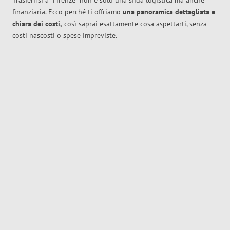
Trasferirsi a
Firenze
non è solo una sfida logistica ma anche
finanziaria. Ecco perché ti offriamo
una panoramica dettagliata e
chiara dei costi,
così saprai esattamente cosa aspettarti, senza
costi nascosti o spese impreviste.