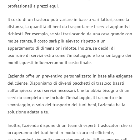
professionali a prezzi equi.
Il costo di un trasloco può variare in base a vari fattori, come la
distanza, la quantità di beni da trasportare e i servizi aggiuntivi
richiesti. Per esempio, se stai traslocando da una casa grande con
molte stanze, il costo sarà più elevato rispetto a un
appartamento di dimensioni ridotte. Inoltre, se decidi di
usufruire di servizi extra come l’imballaggio e lo smontaggio dei
mobili, questi influenzeranno il costo finale.
L’azienda offre un preventivo personalizzato in base alle esigenze
del cliente. Disponiamo di diversi pacchetti di trasloco basati
sull’ampiezza e sui servizi necessari. Che tu abbia bisogno di un
servizio completo che include l’imballaggio, il trasporto e lo
smontaggio, o solo del trasporto dei tuoi beni, l’azienda ha la
soluzione adatta a te.
Inoltre, l’azienda dispone di un team di esperti traslocatori che si
occuperanno dei tuoi beni in modo sicuro ed efficiente,
assicurandosi che nulla venga danneggiato. Utilizziamo veicoli