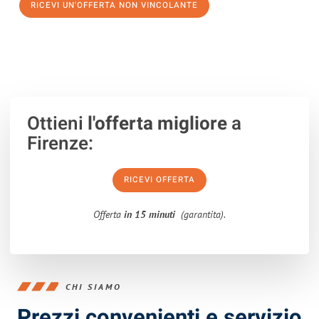
RICEVI UN'OFFERTA NON VINCOLANTE
100% non vincolante – Risposta garantita entro 15 minuti.
Ottieni
l'offerta migliore
a
Firenze:
RICEVI OFFERTA
Offerta
in 15 minuti
(garantita).
CHI SIAMO
Prezzi convenienti e servizio