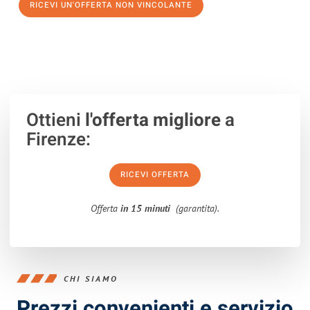
RICEVI UN'OFFERTA NON VINCOLANTE
100% non vincolante – Risposta garantita entro 15 minuti.
Ottieni
l'offerta migliore
a
Firenze:
RICEVI OFFERTA
Offerta
in 15 minuti
(garantita).
CHI SIAMO
Prezzi convenienti e servizio