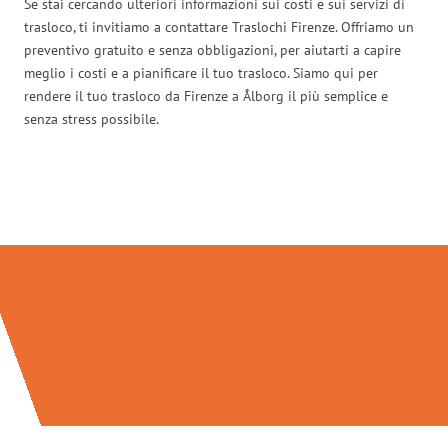
Se stai cercando ulteriori informazioni sui costi e sui servizi di
trasloco, ti invitiamo a contattare Traslochi Firenze. Offriamo un
preventivo gratuito e senza obbligazioni, per aiutarti a capire
meglio i costi e a pianificare il tuo trasloco. Siamo qui per
rendere il tuo trasloco da Firenze a Ålborg il più semplice e
senza stress possibile.
Traslochi Firenze in numeri: