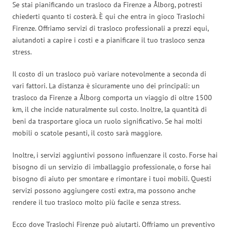
Se stai pianificando un trasloco da Firenze a Ålborg, potresti
chiederti quanto ti costerà. È qui che entra in gioco Traslochi
Firenze. Offriamo servizi di trasloco professionali a prezzi equi,
aiutandoti a capire i costi e a pianificare il tuo trasloco senza
stress.
Il costo di un trasloco può variare notevolmente a seconda di
vari fattori. La distanza è sicuramente uno dei principali: un
trasloco da Firenze a Ålborg comporta un viaggio di oltre 1500
km, il che incide naturalmente sul costo. Inoltre, la quantità di
beni da trasportare gioca un ruolo significativo. Se hai molti
mobili o scatole pesanti, il costo sarà maggiore.
Inoltre, i servizi aggiuntivi possono influenzare il costo. Forse hai
bisogno di un servizio di imballaggio professionale, o forse hai
bisogno di aiuto per smontare e rimontare i tuoi mobili. Questi
servizi possono aggiungere costi extra, ma possono anche
rendere il tuo trasloco molto più facile e senza stress.
Ecco dove Traslochi Firenze può aiutarti. Offriamo un preventivo