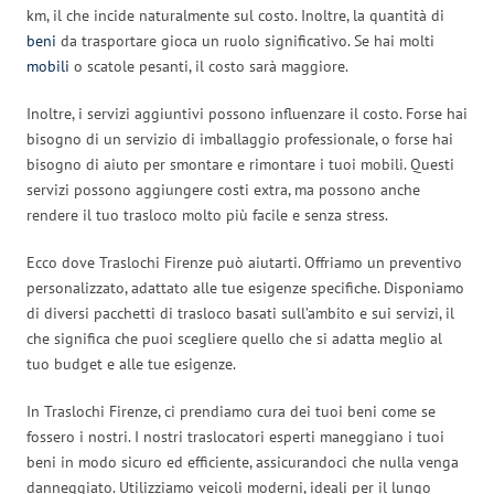
km, il che incide naturalmente sul costo. Inoltre, la quantità di
beni
da trasportare gioca un ruolo significativo. Se hai molti
mobili
o scatole pesanti, il costo sarà maggiore.
Inoltre, i servizi aggiuntivi possono influenzare il costo. Forse hai
bisogno di un servizio di imballaggio professionale, o forse hai
bisogno di aiuto per smontare e rimontare i tuoi mobili. Questi
servizi possono aggiungere costi extra, ma possono anche
rendere il tuo trasloco molto più facile e senza stress.
Ecco dove Traslochi Firenze può aiutarti. Offriamo un preventivo
personalizzato, adattato alle tue esigenze specifiche. Disponiamo
di diversi pacchetti di trasloco basati sull’ambito e sui servizi, il
che significa che puoi scegliere quello che si adatta meglio al
tuo budget e alle tue esigenze.
In Traslochi Firenze, ci prendiamo cura dei tuoi beni come se
fossero i nostri. I nostri traslocatori esperti maneggiano i tuoi
beni in modo sicuro ed efficiente, assicurandoci che nulla venga
danneggiato. Utilizziamo veicoli moderni, ideali per il lungo