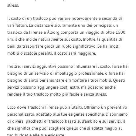
stress.
Il costo di un trasloco può variare notevolmente a seconda di
vari fattori. La distanza è sicuramente uno dei principali: un
trasloco da Firenze a Ålborg comporta un viaggio di oltre 1500
km, il che incide naturalmente sul costo. Inoltre, la quantità di
beni da trasportare gioca un ruolo significativo. Se hai molti
mobili o scatole pesanti, il costo sarà maggiore.
Inoltre, i servizi aggiuntivi possono influenzare il costo. Forse hai
bisogno di un servizio di imballaggio professionale, o forse hai
bisogno di aiuto per smontare e rimontare i tuoi mobili. Questi
servizi possono aggiungere costi extra, ma possono anche
rendere il tuo trasloco molto più facile e senza stress.
Ecco dove Traslochi Firenze può aiutarti. Offriamo un preventivo
personalizzato, adattato alle tue esigenze specifiche. Disponiamo
di diversi pacchetti di trasloco basati sull’ambito e sui servizi, il
che significa che puoi scegliere quello che si adatta meglio al
tuo budget e alle tue esigenze.