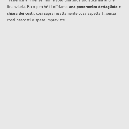
Trasferirsi a
Firenze
non è solo una sfida logistica ma anche
finanziaria. Ecco perché ti offriamo
una panoramica dettagliata e
chiara dei costi,
così saprai esattamente cosa aspettarti, senza
costi nascosti o spese impreviste.