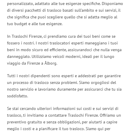
personalizzato, adattato alle tue esigenze specifiche. Disponiamo
di diversi pacchetti di trasloco basati sull’ambito e sui servizi, il
che significa che puoi scegliere quello che si adatta meglio al
tuo budget e alle tue esigenze.
In Traslochi Firenze, ci prendiamo cura dei tuoi beni come se
fossero i nostri. I nostri traslocatori esperti maneggiano i tuoi
beni in modo sicuro ed efficiente, assicurandoci che nulla venga
danneggiato. Utilizziamo veicoli moderni, ideali per il lungo
viaggio da Firenze a Ålborg.
Tutti i nostri dipendenti sono esperti e addestrati per garantire
un processo di trasloco senza problemi. Siamo orgogliosi del
nostro servizio e lavoriamo duramente per assicurarci che tu sia
soddisfatto.
Se stai cercando ulteriori informazioni sui costi e sui servizi di
trasloco, ti invitiamo a contattare Traslochi Firenze. Offriamo un
preventivo gratuito e senza obbligazioni, per aiutarti a capire
meglio i costi e a pianificare il tuo trasloco. Siamo qui per