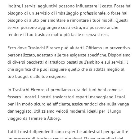
Inoltre, i servizi aggiuntivi possono influenzare il costo. Forse hai
bisogno di un servizio di imballaggio professionale, o forse hai
bisogno di aiuto per smontare e rimontare i tuoi mobili. Questi
servizi possono aggiungere costi extra, ma possono anche
rendere il tuo trasloco molto più facile e senza stress.
Ecco dove Traslochi Firenze può aiutarti. Offriamo un preventivo
personalizzato, adattato alle tue esigenze specifiche. Disponiamo
di diversi pacchetti di trasloco basati sull’ambito e sui servizi, il
che significa che puoi scegliere quello che si adatta meglio al
tuo budget e alle tue esigenze.
In Traslochi Firenze, ci prendiamo cura dei tuoi beni come se
fossero i nostri. I nostri traslocatori esperti maneggiano i tuoi
beni in modo sicuro ed efficiente, assicurandoci che nulla venga
danneggiato. Utilizziamo veicoli moderni, ideali per il lungo
viaggio da Firenze a Ålborg.
Tutti i nostri dipendenti sono esperti e addestrati per garantire
un processo di trasloco senza problemi. Siamo orgogliosi del