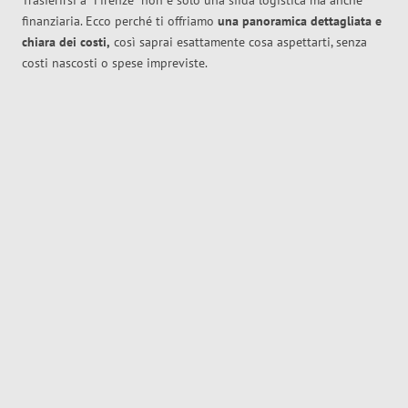
Trasferirsi a
Firenze
non è solo una sfida logistica ma anche
finanziaria. Ecco perché ti offriamo
una panoramica dettagliata e
chiara dei costi,
così saprai esattamente cosa aspettarti, senza
costi nascosti o spese impreviste.