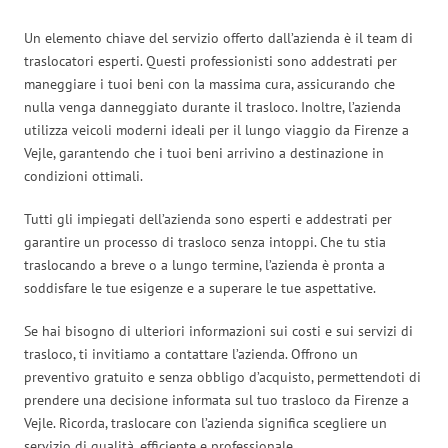
Un elemento chiave del servizio offerto dall’azienda è il team di
traslocatori esperti. Questi professionisti sono addestrati per
maneggiare i tuoi beni con la massima cura, assicurando che
nulla venga danneggiato durante il trasloco. Inoltre, l’azienda
utilizza veicoli moderni ideali per il lungo viaggio da Firenze a
Vejle, garantendo che i tuoi beni arrivino a destinazione in
condizioni ottimali.
Tutti gli impiegati dell’azienda sono esperti e addestrati per
garantire un processo di trasloco senza intoppi. Che tu stia
traslocando a breve o a lungo termine, l’azienda è pronta a
soddisfare le tue esigenze e a superare le tue aspettative.
Se hai bisogno di ulteriori informazioni sui costi e sui servizi di
trasloco, ti invitiamo a contattare l’azienda. Offrono un
preventivo gratuito e senza obbligo d’acquisto, permettendoti di
prendere una decisione informata sul tuo trasloco da Firenze a
Vejle. Ricorda, traslocare con l’azienda significa scegliere un
servizio di qualità, efficiente e professionale.