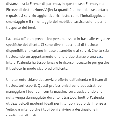
distanza tra la Firenze di partenza, in questo caso Firenze, e la
Firenze di destinazione, Vejle; la quantità di
beni
da trasportare;
e qualsiasi servizio aggiuntivo richiesto, come l’imballaggio, lo
smontaggio e il rimontaggio dei mobili, o l’assicurazione per il
trasporto dei beni.
L’azienda offre un preventivo personalizzato in base alle esigenze
specifiche del cliente. Ci sono diversi pacchetti di trasloco
disponibili, che variano in base all’ambito e ai servizi. Che tu stia
traslocando un appartamento di una o due stanze o una
casa
intera, l’azienda ha l’esperienza e le risorse necessarie per gestire
il trasloco in modo sicuro ed efficiente.
Un elemento chiave del servizio offerto dall’azienda è il team di
traslocatori esperti. Questi professionisti sono addestrati per
maneggiare i tuoi beni con la massima cura, assicurando che
nulla venga danneggiato durante il trasloco. Inoltre, l’azienda
utilizza veicoli moderni ideali per il lungo viaggio da Firenze a
Vejle, garantendo che i tuoi beni arrivino a destinazione in
condizioni ottimali.