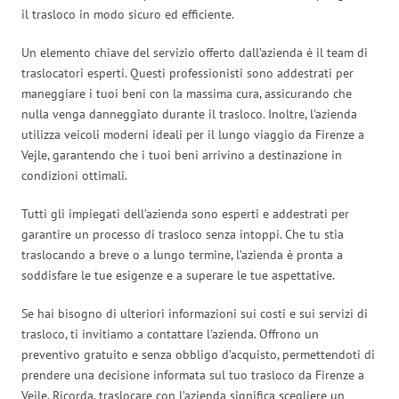
il trasloco in modo sicuro ed efficiente.
Un elemento chiave del servizio offerto dall’azienda è il team di
traslocatori esperti. Questi professionisti sono addestrati per
maneggiare i tuoi beni con la massima cura, assicurando che
nulla venga danneggiato durante il trasloco. Inoltre, l’azienda
utilizza veicoli moderni ideali per il lungo viaggio da Firenze a
Vejle, garantendo che i tuoi beni arrivino a destinazione in
condizioni ottimali.
Tutti gli impiegati dell’azienda sono esperti e addestrati per
garantire un processo di trasloco senza intoppi. Che tu stia
traslocando a breve o a lungo termine, l’azienda è pronta a
soddisfare le tue esigenze e a superare le tue aspettative.
Se hai bisogno di ulteriori informazioni sui costi e sui servizi di
trasloco, ti invitiamo a contattare l’azienda. Offrono un
preventivo gratuito e senza obbligo d’acquisto, permettendoti di
prendere una decisione informata sul tuo trasloco da Firenze a
Vejle. Ricorda, traslocare con l’azienda significa scegliere un