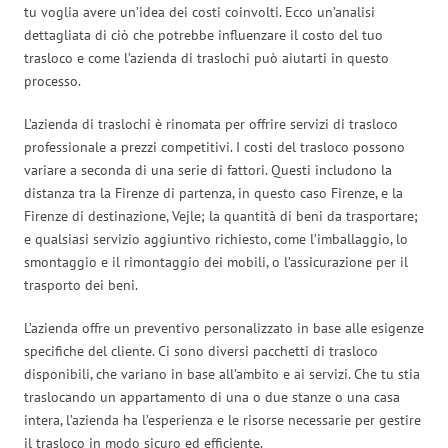
tu voglia avere un’idea dei costi coinvolti. Ecco un’analisi
dettagliata di ciò che potrebbe influenzare il costo del tuo
trasloco e come l’azienda di traslochi può aiutarti in questo
processo.
L’azienda di traslochi è rinomata per offrire servizi di trasloco
professionale a prezzi competitivi. I costi del trasloco possono
variare a seconda di una serie di fattori. Questi includono la
distanza tra la Firenze di partenza, in questo caso Firenze, e la
Firenze di destinazione, Vejle; la quantità di beni da trasportare;
e qualsiasi servizio aggiuntivo richiesto, come l’imballaggio, lo
smontaggio e il rimontaggio dei mobili, o l’assicurazione per il
trasporto dei beni.
L’azienda offre un preventivo personalizzato in base alle esigenze
specifiche del cliente. Ci sono diversi pacchetti di trasloco
disponibili, che variano in base all’ambito e ai servizi. Che tu stia
traslocando un appartamento di una o due stanze o una casa
intera, l’azienda ha l’esperienza e le risorse necessarie per gestire
il trasloco in modo sicuro ed efficiente.