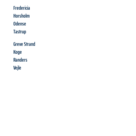
Fredericia
Horsholm
Odense
Tastrup
Greve Strand
Koge
Randers
Vejle
Richiedi ora la tua
offerta
al
miglior