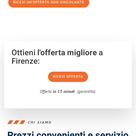
RICEVI UN'OFFERTA NON VINCOLANTE
100% non vincolante – Risposta garantita entro 15 minuti.
Ottieni
l'offerta migliore
a
Firenze:
RICEVI OFFERTA
Offerta
in 15 minuti
(garantita).
CHI SIAMO
Prezzi convenienti e servizio