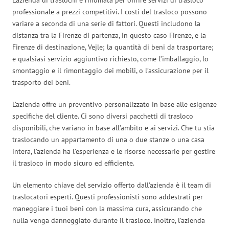
professionale a prezzi competitivi. I costi del trasloco possono
variare a seconda di una serie di fattori. Questi includono la
distanza tra la Firenze di partenza, in questo caso Firenze, e la
Firenze di destinazione, Vejle; la quantità di beni da trasportare;
e qualsiasi servizio aggiuntivo richiesto, come l’imballaggio, lo
smontaggio e il rimontaggio dei mobili, o l’assicurazione per il
trasporto dei beni.
L’azienda offre un preventivo personalizzato in base alle esigenze
specifiche del cliente. Ci sono diversi pacchetti di trasloco
disponibili, che variano in base all’ambito e ai servizi. Che tu stia
traslocando un appartamento di una o due stanze o una casa
intera, l’azienda ha l’esperienza e le risorse necessarie per gestire
il trasloco in modo sicuro ed efficiente.
Un elemento chiave del servizio offerto dall’azienda è il team di
traslocatori esperti. Questi professionisti sono addestrati per
maneggiare i tuoi beni con la massima cura, assicurando che
nulla venga danneggiato durante il trasloco. Inoltre, l’azienda