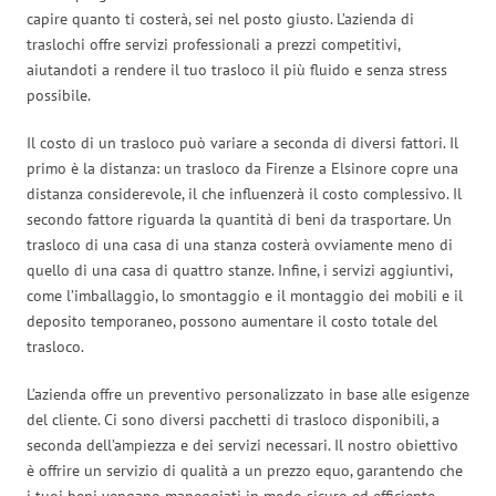
capire quanto ti costerà, sei nel posto giusto. L’azienda di
traslochi offre servizi professionali a prezzi competitivi,
aiutandoti a rendere il tuo trasloco il più fluido e senza stress
possibile.
Il costo di un trasloco può variare a seconda di diversi fattori. Il
primo è la distanza: un trasloco da Firenze a Elsinore copre una
distanza considerevole, il che influenzerà il costo complessivo. Il
secondo fattore riguarda la quantità di beni da trasportare. Un
trasloco di una casa di una stanza costerà ovviamente meno di
quello di una casa di quattro stanze. Infine, i servizi aggiuntivi,
come l’imballaggio, lo smontaggio e il montaggio dei mobili e il
deposito temporaneo, possono aumentare il costo totale del
trasloco.
L’azienda offre un preventivo personalizzato in base alle esigenze
del cliente. Ci sono diversi pacchetti di trasloco disponibili, a
seconda dell’ampiezza e dei servizi necessari. Il nostro obiettivo
è offrire un servizio di qualità a un prezzo equo, garantendo che
i tuoi beni vengano maneggiati in modo sicuro ed efficiente.