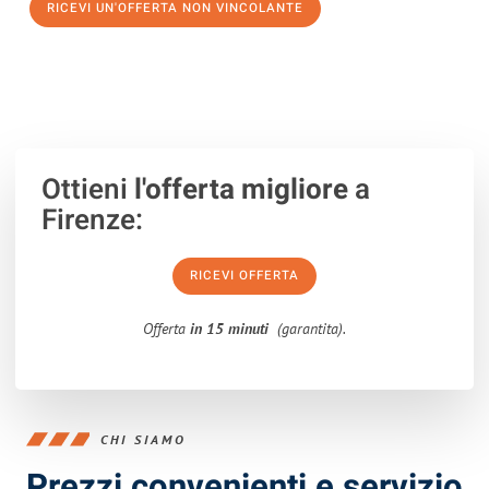
RICEVI UN'OFFERTA NON VINCOLANTE
100% non vincolante – Risposta garantita entro 15 minuti.
Ottieni
l'offerta migliore
a
Firenze:
RICEVI OFFERTA
Offerta
in 15 minuti
(garantita).
CHI SIAMO
Prezzi convenienti e servizio