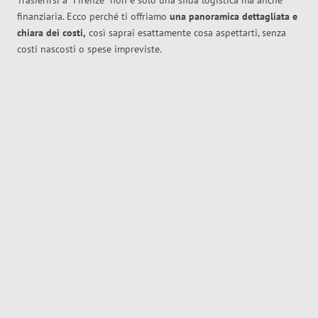
Trasferirsi a
Firenze
non è solo una sfida logistica ma anche
finanziaria. Ecco perché ti offriamo
una panoramica dettagliata e
chiara dei costi,
così saprai esattamente cosa aspettarti, senza
costi nascosti o spese impreviste.