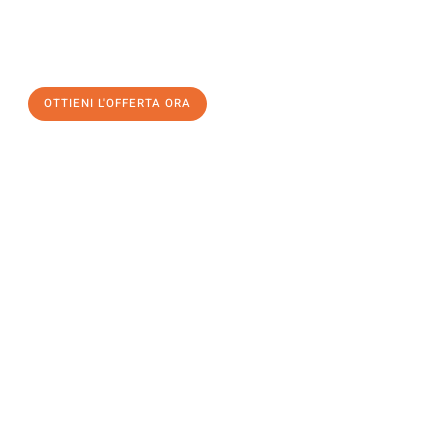
a Firenze
al miglior prezzo! Approfitta dell’occasione per
un
trasloco senza stress
e con il massimo comfort:
OTTIENI L'OFFERTA ORA