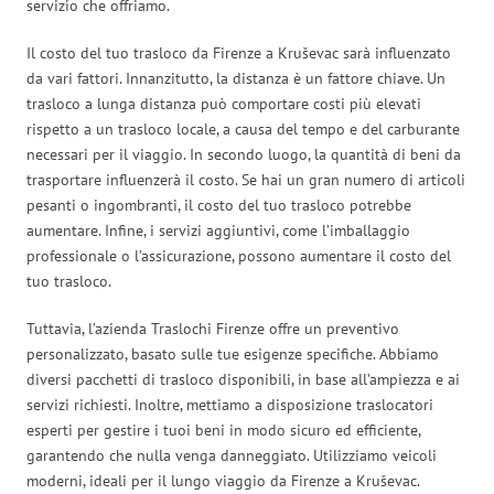
servizio che offriamo.
Il costo del tuo trasloco da Firenze a Kruševac sarà influenzato
da vari fattori. Innanzitutto, la distanza è un fattore chiave. Un
trasloco a lunga distanza può comportare costi più elevati
rispetto a un trasloco locale, a causa del tempo e del carburante
necessari per il viaggio. In secondo luogo, la quantità di beni da
trasportare influenzerà il costo. Se hai un gran numero di articoli
pesanti o ingombranti, il costo del tuo trasloco potrebbe
aumentare. Infine, i servizi aggiuntivi, come l’imballaggio
professionale o l’assicurazione, possono aumentare il costo del
tuo trasloco.
Tuttavia, l’azienda Traslochi Firenze offre un preventivo
personalizzato, basato sulle tue esigenze specifiche. Abbiamo
diversi pacchetti di trasloco disponibili, in base all’ampiezza e ai
servizi richiesti. Inoltre, mettiamo a disposizione traslocatori
esperti per gestire i tuoi beni in modo sicuro ed efficiente,
garantendo che nulla venga danneggiato. Utilizziamo veicoli
moderni, ideali per il lungo viaggio da Firenze a Kruševac.