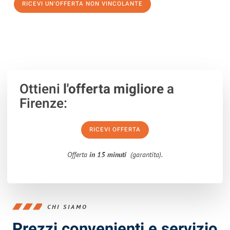
RICEVI UN'OFFERTA NON VINCOLANTE
100% non vincolante – Risposta garantita entro 15 minuti.
Ottieni
l'offerta migliore
a
Firenze:
RICEVI OFFERTA
Offerta
in 15 minuti
(garantita).
CHI SIAMO
Prezzi convenienti e servizio