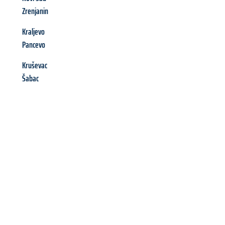
Zrenjanin
Kraljevo
Pancevo
Kruševac
Šabac
Richiedi ora la tua
offerta
al
miglior
prezzo !
Inviateci adesso la vostra richiesta non vincolante e
assicuratevi la vostra
offerta di trasloco per le vostre esigenze