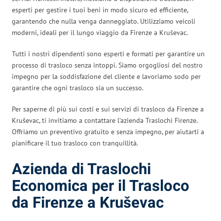
esperti per gestire i tuoi beni in modo sicuro ed efficiente,
garantendo che nulla venga danneggiato. Utilizziamo veicoli
moderni, ideali per il lungo viaggio da Firenze a Kruševac.
Tutti i nostri dipendenti sono esperti e formati per garantire un
processo di trasloco senza intoppi. Siamo orgogliosi del nostro
impegno per la soddisfazione del cliente e lavoriamo sodo per
garantire che ogni trasloco sia un successo.
Per saperne di più sui costi e sui servizi di trasloco da Firenze a
Kruševac, ti invitiamo a contattare l’azienda Traslochi Firenze.
Offriamo un preventivo gratuito e senza impegno, per aiutarti a
pianificare il tuo trasloco con tranquillità.
Azienda di Traslochi
Economica per il Trasloco
da Firenze a Kruševac