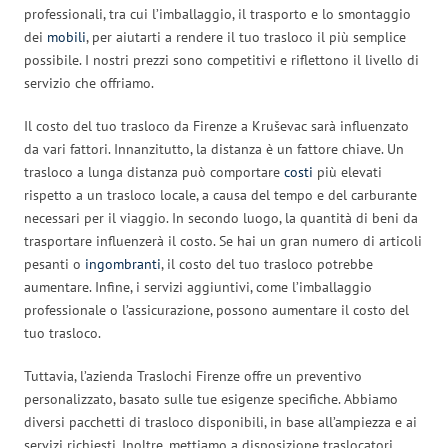
professionali, tra cui l’imballaggio, il trasporto e lo smontaggio
dei
mobili
, per aiutarti a rendere il tuo trasloco il più semplice
possibile. I nostri prezzi sono competitivi e riflettono il livello di
servizio che offriamo.
Il costo del tuo trasloco da Firenze a Kruševac sarà influenzato
da vari fattori. Innanzitutto, la distanza è un fattore chiave. Un
trasloco a lunga distanza può comportare
costi
più elevati
rispetto a un trasloco locale, a causa del tempo e del carburante
necessari per il viaggio. In secondo luogo, la quantità di beni da
trasportare influenzerà il costo. Se hai un gran numero di articoli
pesanti o
ingombranti
, il costo del tuo trasloco potrebbe
aumentare. Infine, i servizi aggiuntivi, come l’imballaggio
professionale o l’assicurazione, possono aumentare il costo del
tuo trasloco.
Tuttavia, l’azienda Traslochi Firenze offre un preventivo
personalizzato, basato sulle tue esigenze specifiche. Abbiamo
diversi pacchetti di trasloco disponibili, in base all’ampiezza e ai
servizi richiesti. Inoltre, mettiamo a disposizione traslocatori