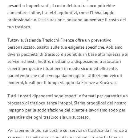
pesanti o ingombranti, il costo del tuo trasloco potrebbe
aumentare. Infine, i servizi aggiuntivi, come l’imballaggio
professionale o l’assicurazione, possono aumentare il costo del
tuo trasloco.
Tuttavia, l’azienda Traslochi Firenze offre un preventivo
personalizzato, basato sulle tue esigenze specifiche. Abbiamo
diversi pacchetti di trasloco disponibili, in base all’ampiezza e ai
servizi richiesti. Inoltre, mettiamo a disposizione traslocatori
esperti per gestire i tuoi beni in modo sicuro ed efficiente,
garantendo che nulla venga danneggiato. Utilizziamo veicoli
moderni, ideali per il lungo viaggio da Firenze a Kruševac.
Tutti i nostri dipendenti sono esperti e formati per garantire un
processo di trasloco senza intoppi. Siamo orgogliosi del nostro
impegno per la soddisfazione del cliente e lavoriamo sodo per
garantire che ogni trasloco sia un successo.
Per saperne di più sui costi e sui servizi di trasloco da Firenze a
Kruševac, ti invitiamo a contattare l’azienda Traslochi Firenze.