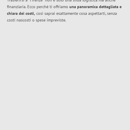
Trasferirsi a
Firenze
non è solo una sfida logistica ma anche
finanziaria. Ecco perché ti offriamo
una panoramica dettagliata e
chiara dei costi,
così saprai esattamente cosa aspettarti, senza
costi nascosti o spese impreviste.