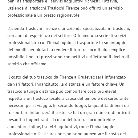
beni da trasportare e i servizi aggiuntivi richiesti. Tuttavia,
l’azienda di traslochi Traslochi Firenze può offrirti un servizio
professionale a un prezzo ragionevole.
L’azienda Traslochi Firenze è un’azienda specializzata in traslochi,
con anni di esperienza nel settore. Offriamo una serie di servizi
professionali, tra cui l’imballaggio, il trasporto e lo smontaggio
dei mobili, per aiutarti a rendere il tuo trasloco il più semplice
possibile. I nostri prezzi sono competitivi e riflettono il livello di
servizio che offriamo.
Il costo del tuo trasloco da Firenze a Kruševac sarà influenzato
da vari fattori. Innanzitutto, la distanza è un fattore chiave. Un
trasloco a lunga distanza può comportare costi più elevati
rispetto a un trasloco locale, a causa del tempo e del carburante
necessari per il viaggio. In secondo luogo, la quantità di beni da
trasportare influenzerà il costo. Se hai un gran numero di articoli
pesanti o ingombranti, il costo del tuo trasloco potrebbe
aumentare. Infine, i servizi aggiuntivi, come l’imballaggio
professionale o l’assicurazione, possono aumentare il costo del