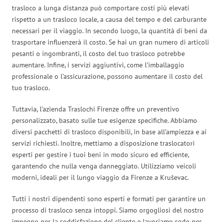
trasloco a lunga distanza può comportare costi più elevati
rispetto a un trasloco locale, a causa del tempo e del carburante
necessari per il viaggio. In secondo luogo, la quantità di beni da
trasportare influenzerà il costo. Se hai un gran numero di articoli
pesanti o ingombranti, il costo del tuo trasloco potrebbe
aumentare. Infine, i servizi aggiuntivi, come l’imballaggio
professionale o l’assicurazione, possono aumentare il costo del
tuo trasloco.
Tuttavia, l’azienda Traslochi Firenze offre un preventivo
personalizzato, basato sulle tue esigenze specifiche. Abbiamo
diversi pacchetti di trasloco disponibili, in base all’ampiezza e ai
servizi richiesti. Inoltre, mettiamo a disposizione traslocatori
esperti per gestire i tuoi beni in modo sicuro ed efficiente,
garantendo che nulla venga danneggiato. Utilizziamo veicoli
moderni, ideali per il lungo viaggio da Firenze a Kruševac.
Tutti i nostri dipendenti sono esperti e formati per garantire un
processo di trasloco senza intoppi. Siamo orgogliosi del nostro
impegno per la soddisfazione del cliente e lavoriamo sodo per