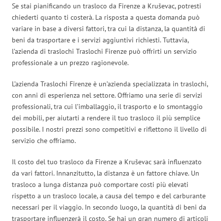
Se stai pianificando un trasloco da Firenze a Kruševac, potresti
chiederti quanto ti costerà. La risposta a questa domanda può
variare in base a diversi fattori, tra cui la distanza, la quantità di
beni da trasportare e i servizi aggiuntivi richiesti. Tuttavia,
l’azienda di traslochi Traslochi Firenze può offrirti un servizio
professionale a un prezzo ragionevole.
L’azienda Traslochi Firenze è un’azienda specializzata in traslochi,
con anni di esperienza nel settore. Offriamo una serie di servizi
professionali, tra cui l’imballaggio, il trasporto e lo smontaggio
dei mobili, per aiutarti a rendere il tuo trasloco il più semplice
possibile. I nostri prezzi sono competitivi e riflettono il livello di
servizio che offriamo.
Il costo del tuo trasloco da Firenze a Kruševac sarà influenzato
da vari fattori. Innanzitutto, la distanza è un fattore chiave. Un
trasloco a lunga distanza può comportare costi più elevati
rispetto a un trasloco locale, a causa del tempo e del carburante
necessari per il viaggio. In secondo luogo, la quantità di beni da
trasportare influenzerà il costo. Se hai un gran numero di articoli